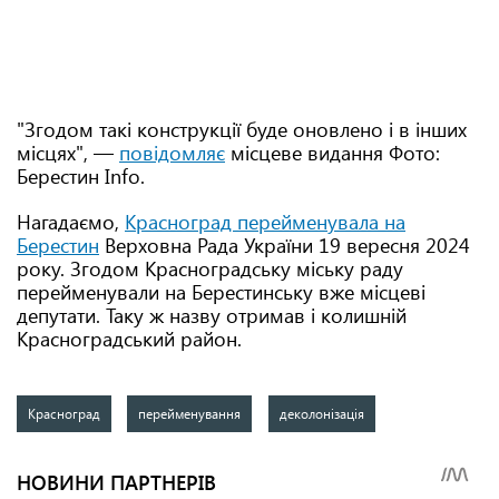
"Згодом такі конструкції буде оновлено і в інших
місцях", —
повідомляє
місцеве видання Фото:
Берестин Info.
Нагадаємо,
Красноград перейменувала на
Берестин
Верховна Рада України 19 вересня 2024
року. Згодом Красноградську міську раду
перейменували на Берестинську вже місцеві
депутати. Таку ж назву отримав і колишній
Красноградський район.
Красноград
перейменування
деколонізація