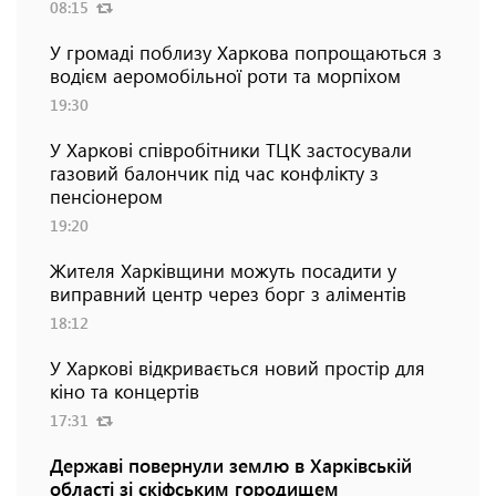
08:15
У громаді поблизу Харкова попрощаються з
водієм аеромобільної роти та морпіхом
19:30
У Харкові співробітники ТЦК застосували
газовий балончик під час конфлікту з
пенсіонером
19:20
Жителя Харківщини можуть посадити у
виправний центр через борг з аліментів
18:12
У Харкові відкривається новий простір для
кіно та концертів
17:31
Державі повернули землю в Харківській
області зі скіфським городищем