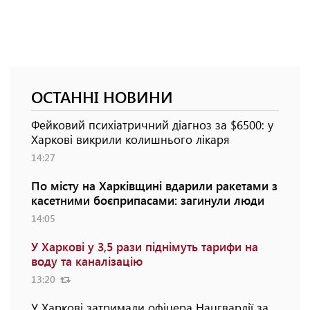
ОСТАННІ НОВИНИ
Фейковий психіатричний діагноз за $6500: у
Харкові викрили колишнього лікаря
14:27
По місту на Харківщині вдарили ракетами з
касетними боєприпасами: загинули люди
14:05
У Харкові у 3,5 рази піднімуть тарифи на
воду та каналізацію
13:20
У Харкові затримали офіцера Нацгвардії за