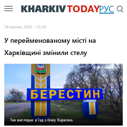
Перейти
РУС
П
до
основного
18 квітня, 2025 - 15:36
вмісту
У перейменованому місті на
Харківщині змінили стелу
Фото: Берестин Info
Так виглядає в'їзд з боку Харкова.