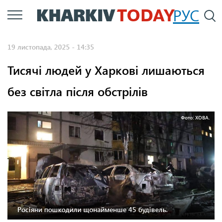
Перейти
РУС
П
до
основного
19 листопада, 2025 - 14:35
вмісту
Тисячі людей у Харкові лишаються
без світла після обстрілів
Фото: ХОВА.
Росіяни пошкодили щонайменше 45 будівель.