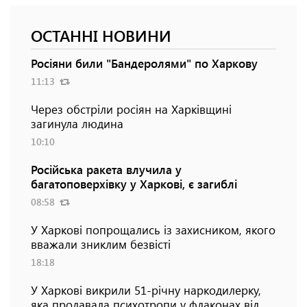
ОСТАННІ НОВИНИ
Росіяни били "Бандеролями" по Харкову
11:13
Через обстріли росіян на Харківщині
загинула людина
10:10
Російська ракета влучила у
багатоповерхівку у Харкові, є загиблі
08:58
У Харкові попрощались із захисником, якого
вважали зниклим безвісті
18:18
У Харкові викрили 51-річну наркодилерку,
яка продавала психотропи у флаконах від