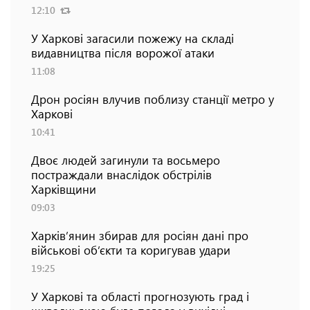
12:10
У Харкові загасили пожежу на складі
видавництва після ворожої атаки
11:08
Дрон росіян влучив поблизу станції метро у
Харкові
10:41
Двоє людей загинули та восьмеро
постраждали внаслідок обстрілів
Харківщини
09:03
Харків’янин збирав для росіян дані про
військові об’єкти та коригував удари
19:25
У Харкові та області прогнозують град і