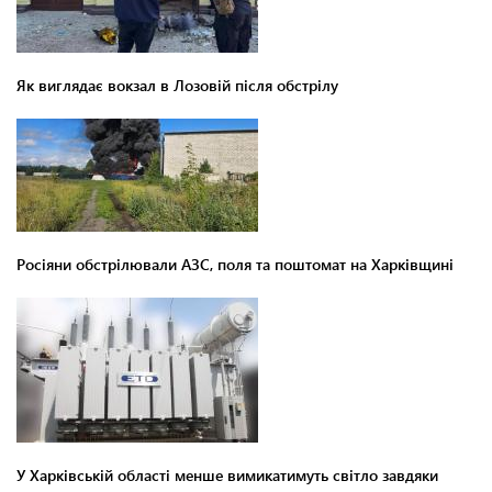
Як виглядає вокзал в Лозовій після обстрілу
Росіяни обстрілювали АЗС, поля та поштомат на Харківщині
У Харківській області менше вимикатимуть світло завдяки