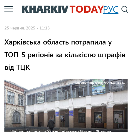
Перейти
РУС
П
до
основного
25 червня, 2025 - 11:13
вмісту
Харківська область потрапила у
ТОП-5 регіонів за кількістю штрафів
від ТЦК
Ілюстративне фото: KHARKIV Today.
Від початку року в Україні відкрито більше 28 тисяч