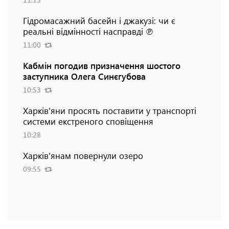
Гідромасажний басейн і джакузі: чи є
реальні відмінності насправді ℗
11:00
Кабмін погодив призначення шостого
заступника Олега Синєгубова
10:53
Харків'яни просять поставити у транспорті
системи екстреного сповіщення
10:28
Харків'янам повернули озеро
09:55