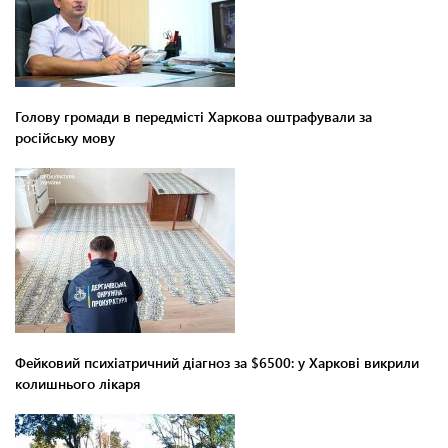
Голову громади в передмісті Харкова оштрафували за
російську мову
Фейковий психіатричний діагноз за $6500: у Харкові викрили
колишнього лікаря