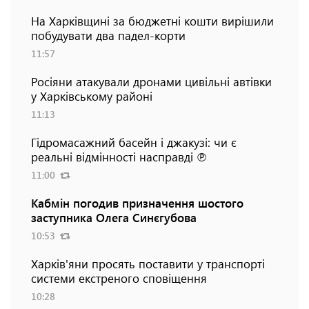
На Харківщині за бюджетні кошти вирішили
побудувати два падел-корти
11:57
Росіяни атакували дронами цивільні автівки
у Харківському районі
11:13
Гідромасажний басейн і джакузі: чи є
реальні відмінності насправді ℗
11:00
Кабмін погодив призначення шостого
заступника Олега Синєгубова
10:53
Харків'яни просять поставити у транспорті
системи екстреного сповіщення
10:28