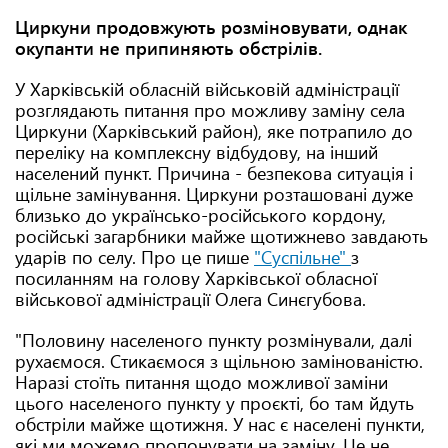
Циркуни продовжують розміновувати, однак
окупанти не припиняють обстрілів.
У Харківській обласній військовій адміністрації
розглядають питання про можливу заміну села
Циркуни (Харківський район), яке потрапило до
переліку на комплексну відбудову, на інший
населений пункт. Причина - безпекова ситуація і
щільне замінування. Циркуни розташовані дуже
близько до українсько-російського кордону,
російські загарбники майже щотижнево завдають
ударів по селу. Про це пише
"Суспільне"
з
посиланням на голову Харківської обласної
військової адміністрації Олега Синєгубова.
"Половину населеного пункту розмінували, далі
рухаємося. Стикаємося з щільною замінованістю.
Наразі стоїть питання щодо можливої заміни
цього населеного пункту у проєкті, бо там йдуть
обстріли майже щотижня. У нас є населені пункти,
які ми можемо пропонувати на заміну. Це не