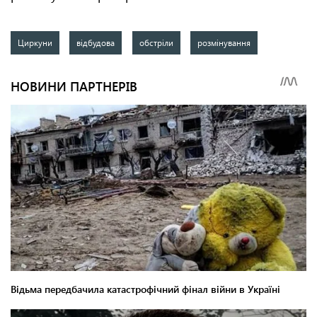
Циркуни
відбудова
обстріли
розмінування