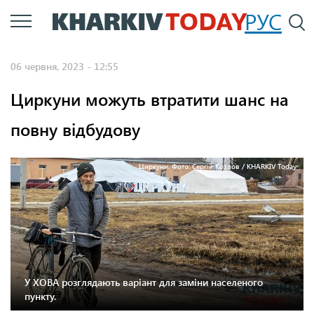
Перейти
РУС
П
до
основного
06 червня, 2023 - 12:55
вмісту
Циркуни можуть втратити шанс на
повну відбудову
Циркуни. Фото: Сергій Козлов / KHARKIV Today
У ХОВА розглядають варіант для заміни населеного
пункту.