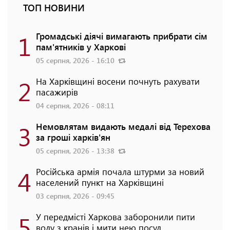
ТОП НОВИНИ
1
Громадські діячі вимагають прибрати сім
пам'ятників у Харкові
05 серпня, 2026 - 16:10
2
На Харківщині восени почнуть рахувати
пасажирів
04 серпня, 2026 - 08:11
3
Немовлятам видають медалі від Терехова
за гроші харків'ян
05 серпня, 2026 - 13:38
4
Російська армія почала штурми за новий
населений пункт на Харківщині
03 серпня, 2026 - 09:45
5
У передмісті Харкова заборонили пити
воду з кранів і мити нею посуд