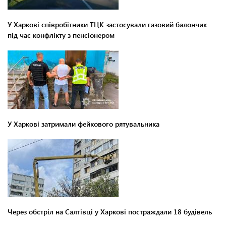
У Харкові співробітники ТЦК застосували газовий балончик
під час конфлікту з пенсіонером
У Харкові затримали фейкового рятувальника
Через обстріл на Салтівці у Харкові постраждали 18 будівель