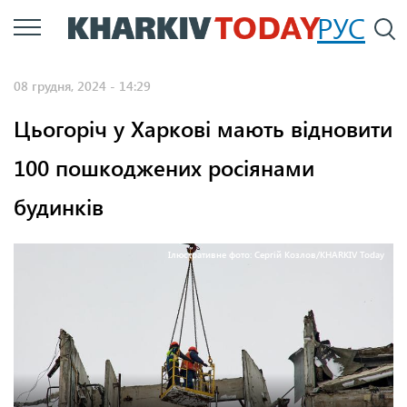
Перейти
РУС
П
до
основного
08 грудня, 2024 - 14:29
вмісту
Цьогоріч у Харкові мають відновити
100 пошкоджених росіянами
будинків
Ілюстративне фото: Сергій Козлов/KHARKIV Today