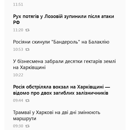
11:51
Рух потягів у Лозовій зупинили після атаки
РФ
11:20
Росіяни скинули "Бандероль" на Балаклію
10:53
У бізнесмена забрали десятки гектарів землі
на Харківщині
10:22
Росія обстріляла вокзал на Харківщині —
відомо про двох загиблих залізничників
09:44
Трамваї у Харкові на дві дні змінюють
маршрути
09:30