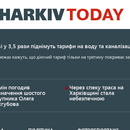
Перейти
до
основного
вмісту
і у 3,5 рази піднімуть тарифи на воду та каналіза
ежах кажуть, що діючий тариф тільки на третину покриває за
мін погодив
Через спеку траса на
значення шостого
Харківщині стала
упника Олега
небезпечною
єгубова