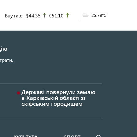
Buy rate:
$44.35
€51.10
25.78°C
up
up
цію
трати.
Державі повернули землю
в Харківській області зі
скіфським городищем