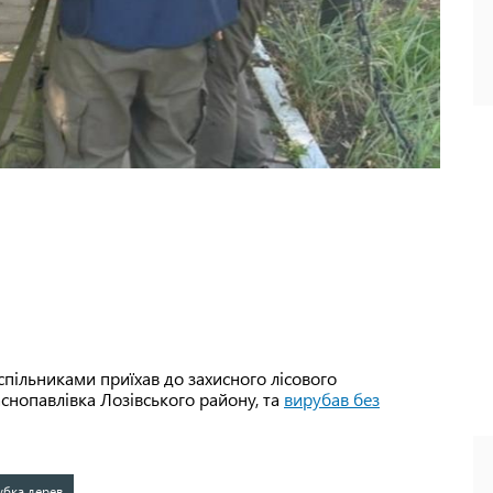
 спільниками приїхав до захисного лісового
снопавлівка Лозівського району, та
вирубав без
убка дерев