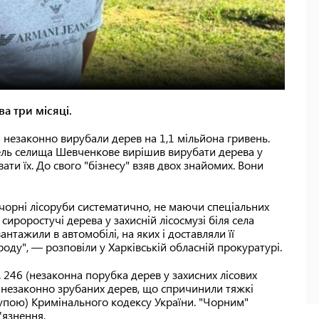
а три місяці.
і незаконно вирубали дерев на 1,1 мільйона гривень.
ель селища Шевченкове вирішив вирубати дерева у
ти їх. До свого "бізнесу" взяв двох знайомих. Вони
 чорні лісоруби систематично, не маючи спеціальних
ироростучі дерева у захисній лісосмузі біля села
нтажили в автомобілі, на яких і доставляли її
ду", — розповіли у Харківській обласній прокуратурі.
ст. 246 (незаконна порубка дерев у захисних лісових
т незаконно зрубаних дерев, що спричинили тяжкі
рупою) Кримінального кодексу України. "Чорним"
'язнення.