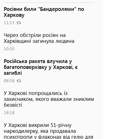
Росіяни били "Бандеролями" по
Харкову
11:13
Через обстріли росіян на
Харківщині загинула людина
10:10
Російська ракета влучила у
багатоповерхівку у Харкові, є
загиблі
08:58
У Харкові попрощались із
захисником, якого вважали зниклим
безвісті
18:18
У Харкові викрили 51-річну
наркодилерку, яка продавала
психотропи у флаконах від гелю для