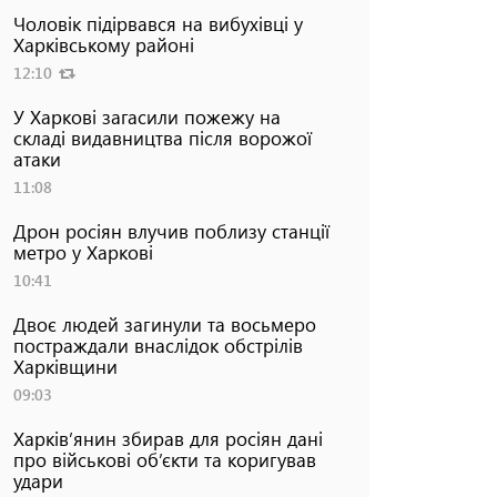
Чоловік підірвався на вибухівці у
Харківському районі
12:10
У Харкові загасили пожежу на
складі видавництва після ворожої
атаки
11:08
Дрон росіян влучив поблизу станції
метро у Харкові
10:41
Двоє людей загинули та восьмеро
постраждали внаслідок обстрілів
Харківщини
09:03
Харків’янин збирав для росіян дані
про військові об’єкти та коригував
удари