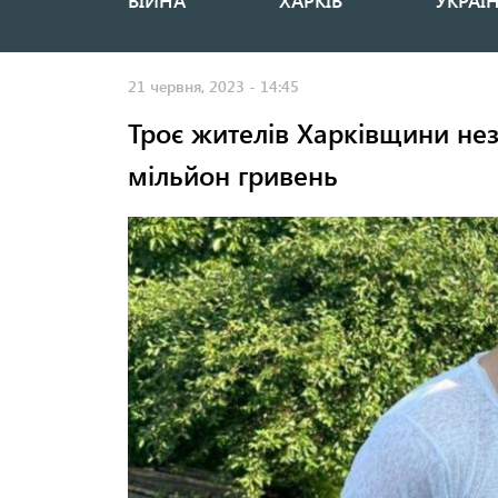
ВІЙНА
ХАРКІВ
УКРАЇ
Основная
навигация
21 червня, 2023 - 14:45
Троє жителів Харківщини не
мільйон гривень