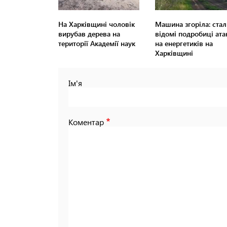
На Харківщині чоловік
Машина згоріла: стал
вирубав дерева на
відомі подробиці ата
території Академії наук
на енергетиків на
Харківщині
Ім'я
Коментар