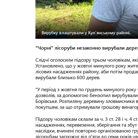
Вирубку влаштували у Куп'янському районі.
"Чорні" лісоруби незаконно вирубали дерев
Слідчі оголосили підозру трьом чоловікам, як
Установлено, що у жовтні минулого року жит
лісових насадженнях району, аби потім продава
вирубали близько 600 дерев.
"У період з жовтня по грудень минулого року
дозволів, за допомогою бензопил вирубували с
Борівське. Розпиляну деревину зловмисники ва
покупцям, за що отримували грошову винагоро
Підозру чоловікам склали за ч. 3 ст. 28 і ч. 4 
насадженнях, перевезення, зберігання та збу
наслідки, вчинені повторно організованою г
лісорубам загрожує від п'яти до семи років ув