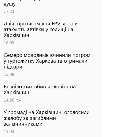
душу
17:23
Двічі протягом дня FPV-дрони
атакують автівки у селищі на
Харківщині
16:09
Семеро молодиків вчинили погром
у гуртожитку Харкова та отримали
підозри
15:08
Безпілотник вбив чоловіка на
Харківщині
14:26
У громаді на Харківщині оголосили
жалобу за загиблими
залізничниками
13:03