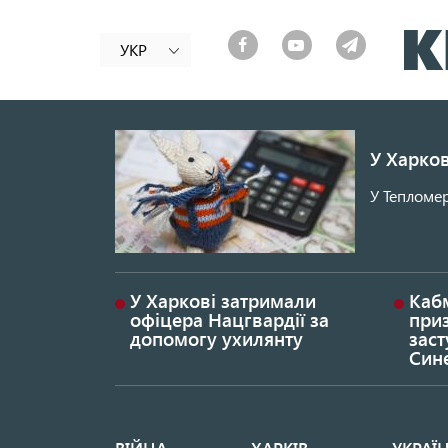
УКР
У Харков
У Тепломер
У Харкові затримали
Каб
офіцера Нацгвардії за
при
допомогу ухилянту
заст
Син