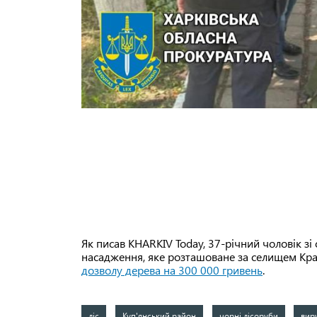
Як писав KHARKIV Today, 37-річний чоловік зі
насадження, яке розташоване за селищем Кра
дозволу дерева на 300 000 гривень
.
ліс
Куп'янський район
чорні лісоруби
вир