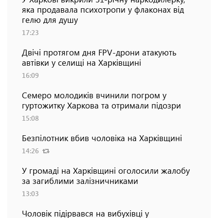
яка продавала психотропи у флаконах від
гелю для душу
17:23
Двічі протягом дня FPV-дрони атакують
автівки у селищі на Харківщині
16:09
Семеро молодиків вчинили погром у
гуртожитку Харкова та отримали підозри
15:08
Безпілотник вбив чоловіка на Харківщині
14:26
У громаді на Харківщині оголосили жалобу
за загиблими залізничниками
13:03
Чоловік підірвався на вибухівці у