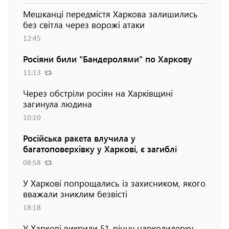
Мешканці передмістя Харкова залишились
без світла через ворожі атаки
12:45
Росіяни били "Бандеролями" по Харкову
11:13
Через обстріли росіян на Харківщині
загинула людина
10:10
Російська ракета влучила у
багатоповерхівку у Харкові, є загиблі
08:58
У Харкові попрощались із захисником, якого
вважали зниклим безвісті
18:18
У Харкові викрили 51-річну наркодилерку,