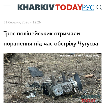
Перейти
РУС
П
до
основного
31 березня, 2026 - 12:26
вмісту
Троє поліцейських отримали
поранення під час обстрілу Чугуєва
Ілюстративне фото: KHARKIV Today