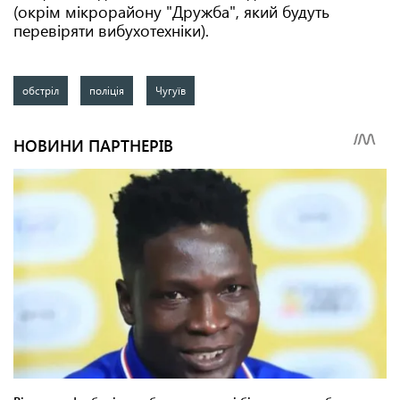
(окрім мікрорайону "Дружба", який будуть
перевіряти вибухотехніки).
обстріл
поліція
Чугуїв