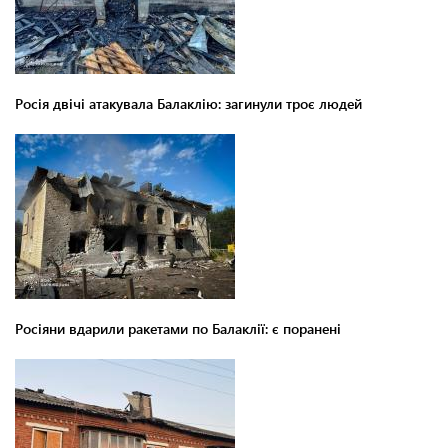
Росія двічі атакувала Балаклію: загинули троє людей
Росіяни вдарили ракетами по Балаклії: є поранені