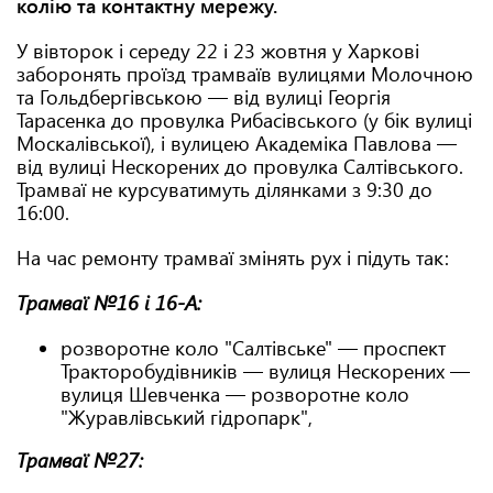
колію та контактну мережу.
У вівторок і середу 22 і 23 жовтня у Харкові
заборонять проїзд трамваїв вулицями Молочною
та Гольдбергівською — від вулиці Георгія
Тарасенка до провулка Рибасівського (у бік вулиці
Москалівської), і вулицею Академіка Павлова —
від вулиці Нескорених до провулка Салтівського.
Трамваї не курсуватимуть ділянками з 9:30 до
16:00.
На час ремонту трамваї змінять рух і підуть так:
Трамваї №16 і 16-А:
розворотне коло "Салтівське" — проспект
Тракторобудівників — вулиця Нескорених —
вулиця Шевченка — розворотне коло
"Журавлівський гідропарк",
Трамваї №27: