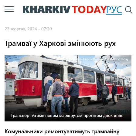
Перейти
РУС
П
до
основного
22 жовтня, 2024 - 07:20
вмісту
Трамваї у Харкові змінюють рух
Ілюстративне фото: Сергій Козлов / KHARKIV Today
Транспорт йтиме новим маршрутом протягом двох днів.
Комунальники ремонтуватимуть трамвайну