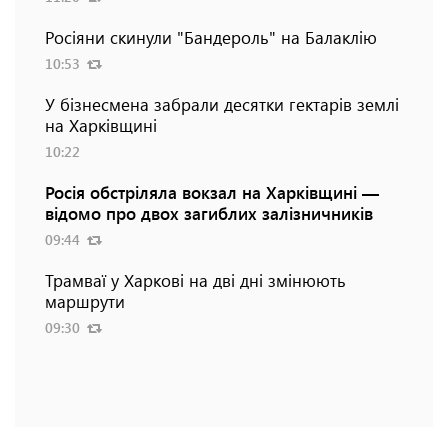
Росіяни скинули "Бандероль" на Балаклію
10:53
У бізнесмена забрали десятки гектарів землі
на Харківщині
10:22
Росія обстріляла вокзал на Харківщині —
відомо про двох загиблих залізничників
09:44
Трамваї у Харкові на дві дні змінюють
маршрути
09:30