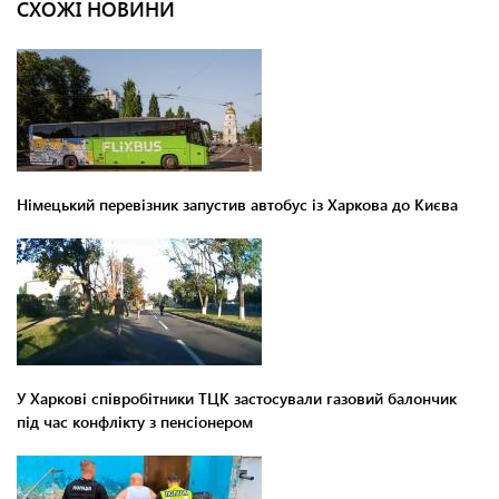
СХОЖІ НОВИНИ
Німецький перевізник запустив автобус із Харкова до Києва
У Харкові співробітники ТЦК застосували газовий балончик
під час конфлікту з пенсіонером