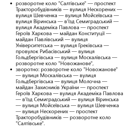
розворотне коло "Салтівське" — проспект
Тракторобудівників — вулиця Нескорених —
вулиця Шевченка — вулиця Мойсеївська —
вулиця Віринська — в'їзд Семиградський —
вулиця Академіка Павлова — проспект
Героїв Харкова — майдан Конституції —
майдан Павлівський — вулиця
Університетська — вулиця Греківська —
провулок Рибасівський — вулиця
Гольдбергівська — вулиця Москалівська —
розворотне коло "Новожанове",
зворотно: розворотне коло "Новожанове"
— вулиця Москалівська — вулиця
Гольдбергівська — вулиця Молочна —
майдан Захисників України — проспект
Героїв Харкова — вулиця Академіка Павлова
— в'їзд Семиградський — вулиця Віринська
— вулиця Мойсеївська — вулиця Шевченка
— вулиця Нескорених — проспект
Тракторобудівників — розворотне коло
"Салтівське".