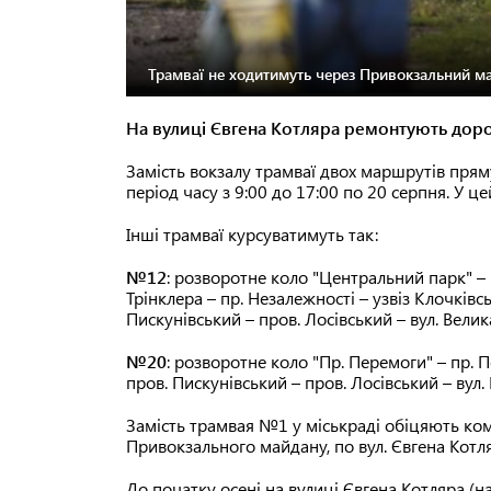
Трамваї не ходитимуть через Привокзальний м
На вулиці Євгена Котляра ремонтують дорог
Замість вокзалу трамваї двох маршрутів пряму
період часу з 9:00 до 17:00 по 20 серпня. У ц
Інші трамваї курсуватимуть так:
№12
: розворотне коло "Центральний парк" – 
Трінклера – пр. Незалежності – узвіз Клочківс
Пискунівський – пров. Лосівський – вул. Велик
№20
: розворотне коло "Пр. Перемоги" – пр. П
пров. Пискунівський – пров. Лосівський – вул.
Замість трамвая №1 у міськраді обіцяють к
Привокзального майдану, по вул. Євгена Котляр
До початку осені на вулиці Євгена Котляра (на