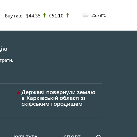
Buy rate:
$44.35
€51.10
25.78°C
up
up
цію
трати.
Державі повернули землю
в Харківській області зі
скіфським городищем