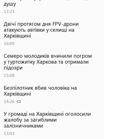
душу
17:23
Двічі протягом дня FPV-дрони
атакують автівки у селищі на
Харківщині
16:09
Семеро молодиків вчинили погром
у гуртожитку Харкова та отримали
підозри
15:08
Безпілотник вбив чоловіка на
Харківщині
14:26
У громаді на Харківщині оголосили
жалобу за загиблими
залізничниками
13:03