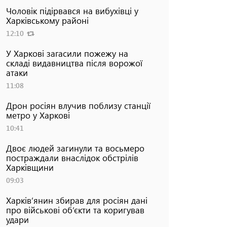
Чоловік підірвався на вибухівці у
Харківському районі
12:10
У Харкові загасили пожежу на
складі видавництва після ворожої
атаки
11:08
Дрон росіян влучив поблизу станції
метро у Харкові
10:41
Двоє людей загинули та восьмеро
постраждали внаслідок обстрілів
Харківщини
09:03
Харків’янин збирав для росіян дані
про військові об’єкти та коригував
удари