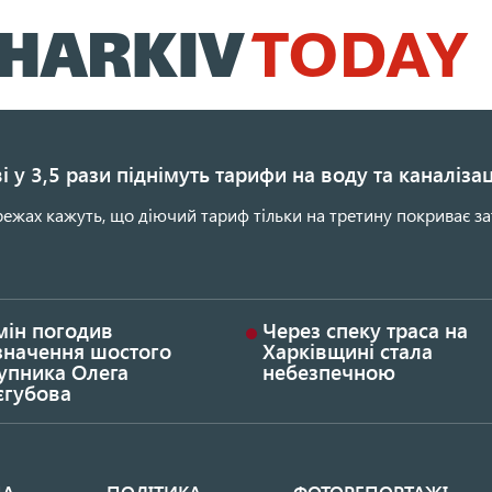
Перейти
до
основного
вмісту
і у 3,5 рази піднімуть тарифи на воду та каналіза
ежах кажуть, що діючий тариф тільки на третину покриває за
мін погодив
Через спеку траса на
значення шостого
Харківщині стала
упника Олега
небезпечною
єгубова