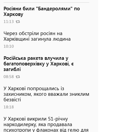
Росіяни били "Бандеролями" по
Харкову
11:13
Через обстріли росіян на
Харківщині загинула людина
10:10
Російська ракета влучила у
багатоповерхівку у Харкові, є
загиблі
08:58
У Харкові попрощались із
захисником, якого вважали зниклим
безвісті
18:18
У Харкові викрили 51-річну
наркодилерку, яка продавала
психотропи у флаконах від гелю для