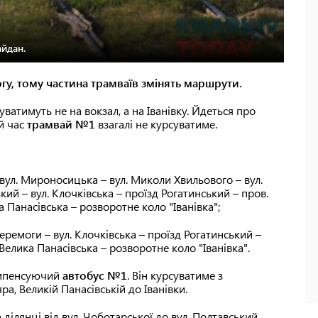
айдан.
у, тому частина трамваїв змінять маршрути.
ватимуть не на вокзал, а на Іванівку. Йдеться про
ей час
трамвай №1
взагалі не курсуватиме.
вул. Мироносицька – вул. Миколи Хвильового – вул.
ький – вул. Клочківська – проїзд Рогатинський – пров.
а Панасівська – розворотне коло "Іванівка";
еремоги – вул. Клочківська – проїзд Рогатинський –
 Велика Панасівська – розворотне коло "Іванівка".
омпенсуючий
автобус №1
. Він курсуватиме з
а, Великій Панасівській до Іванівки.
 ділянці від вул. Чоботарської до вул. Полтавський