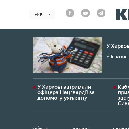
УКР
У Харков
У Тепломер
У Харкові затримали
Каб
офіцера Нацгвардії за
при
допомогу ухилянту
заст
Син