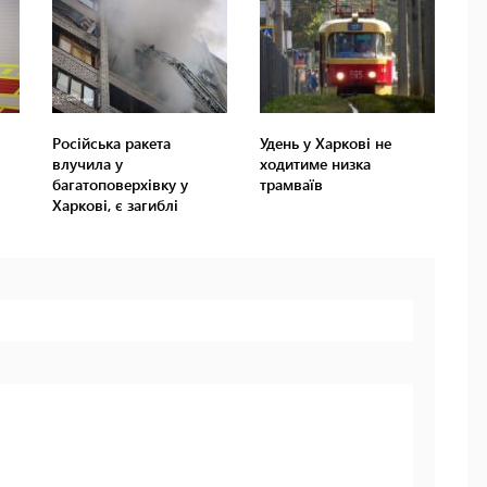
Російська ракета
Удень у Харкові не
влучила у
ходитиме низка
багатоповерхівку у
трамваїв
Харкові, є загиблі