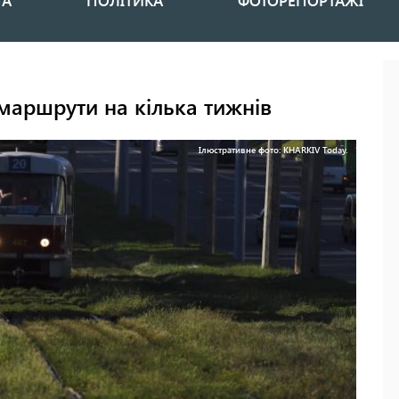
НА
ПОЛІТИКА
ФОТОРЕПОРТАЖІ
маршрути на кілька тижнів
Ілюстративне фото: KHARKIV Today.