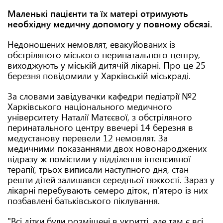
Маленькі пацієнти та їх матері отримують
необхідну медичну допомогу у повному обсязі.
Недоношених немовлят, евакуйованих із
обстріляного міського перинатального центру,
виходжують у міській дитячій лікарні. Про це 25
березня повідомили у Харківській міськраді.
За словами завідувачки кафедри педіатрії №2
Харківського національного медичного
університету Наталії Матєєвої, з обстріляного
перинатального центру ввечері 14 березня в
медустанову перевели 12 немовлят. За
медичними показаннями двох новонароджених
відразу ж помістили у відділення інтенсивної
терапії, трьох виписали наступного дня, стан
решти дітей залишався середньої тяжкості. Зараз у
лікарні перебувають семеро діток, п'ятеро із них
позбавлені батьківського піклування.
"Всі дітки були розміщені в укритті, але там є всі