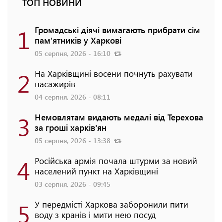
ТОП НОВИНИ
1
Громадські діячі вимагають прибрати сім
пам'ятників у Харкові
05 серпня, 2026 - 16:10
2
На Харківщині восени почнуть рахувати
пасажирів
04 серпня, 2026 - 08:11
3
Немовлятам видають медалі від Терехова
за гроші харків'ян
05 серпня, 2026 - 13:38
4
Російська армія почала штурми за новий
населений пункт на Харківщині
03 серпня, 2026 - 09:45
5
У передмісті Харкова заборонили пити
воду з кранів і мити нею посуд