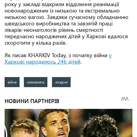
року у закладі відкрили відділення реанімації
новонароджених із низькою та екстремально
низькою вагою. Завдяки сучасному обладнанню
шведського виробництва та завзятій праці
лікарів-неонатологів рівень смертності
передчасно народжених дітей у Харкові вдалося
скоротити у кілька разів.
Як писав KHARKIV Today, з початку війни
у
Харкові народилось 246 дітей
.
війна
немовлята
лікарня