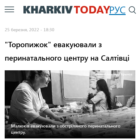
Перейти
РУС
П
до
основного
25 березня, 2022 - 18:30
вмісту
"Торопижок" евакуювали з
перинатального центру на Салтівці
Фото: Александр Брынза
Малюків евакуювали з обстріляного перинатального
центру.