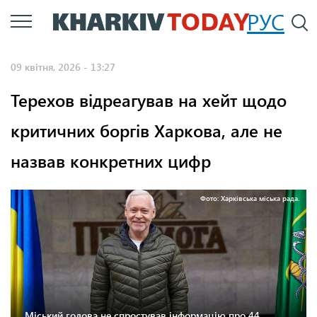
Перейти
РУС
П
до
основного
09 квітня, 2026 - 13:27
вмісту
Терехов відреагував на хейт щодо
критичних боргів Харкова, але не
назвав конкретних цифр
Фото: Харківська міська рада.
Міський голова не спростував інформацію про 44