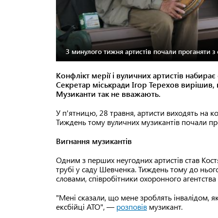
З минулого тижня артистів почали проганяти з
Конфлікт мерії і вуличних артистів набира
Секретар міськради Ігор Терехов вирішив, 
Музиканти так не вважають.
У п'ятницю, 28 травня, артисти виходять на 
Тиждень тому вуличних музикантів почали про
Вигнання музикантів
Одним з перших неугодних артистів став Костян
трубі у саду Шевченка. Тиждень тому до нього
словами, співробітники охоронного агентства
"Мені сказали, що мене зроблять інвалідом, я
ексбійці АТО", —
розповів
музикант.