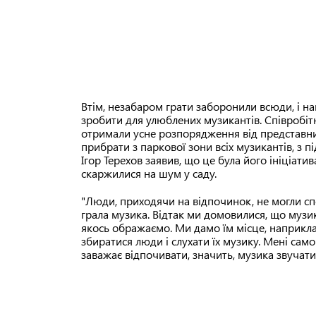
Втім, незабаром грати заборонили всюди, і на
зробити для улюблених музикантів. Співробіт
отримали усне розпорядження від представникі
прибрати з паркової зони всіх музикантів, з 
Ігор Терехов заявив, що це була його ініціатив
скаржилися на шум у саду.
"Люди, приходячи на відпочинок, не могли спо
грала музика. Відтак ми домовилися, що музик
якось ображаємо. Ми дамо їм місце, наприкла
збиратися люди і слухати їх музику. Мені са
заважає відпочивати, значить, музика звучати