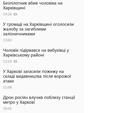
Безпілотник вбив чоловіка на
Харківщині
14:26
У громаді на Харківщині оголосили
жалобу за загиблими
залізничниками
13:03
Чоловік підірвався на вибухівці у
Харківському районі
12:10
У Харкові загасили пожежу на
складі видавництва після ворожої
атаки
11:08
Дрон росіян влучив поблизу станції
метро у Харкові
10:41