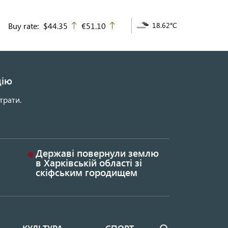
Buy rate:
$44.35
€51.10
18.62°C
up
up
цію
трати.
Державі повернули землю
в Харківській області зі
скіфським городищем