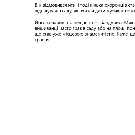
Він відмовився йти, і тоді кілька охоронців с
відвідувачів саду, які хотіли дати музикантові
Його товариш по нещастю — бандурист Микол
вишиванці часто грає в саду або на площі Конс
що став уже місцевою знаменитістю. Каже, щ
травня.