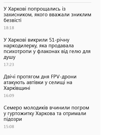
У Харкові попрощались із
захисником, якого вважали зниклим
безвісті
18:18
У Харкові викрили 51-річну
наркодилерку, яка продавала
психотропи у флаконах від гелю для
душу
17:23
Двічі протягом дня FPV-дрони
атакують автівки у селищі на
Харківщині
16:09
Семеро молодиків вчинили погром
у гуртожитку Харкова та отримали
підозри
15:08