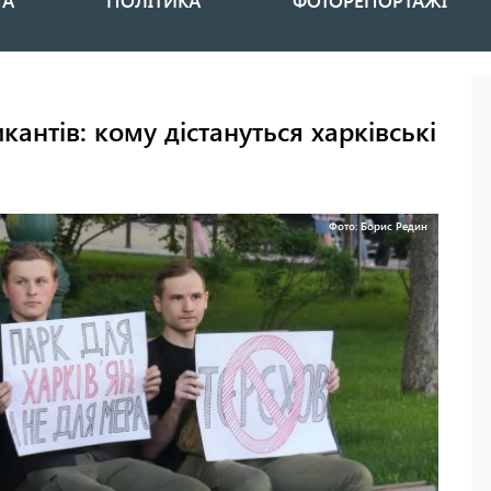
НА
ПОЛІТИКА
ФОТОРЕПОРТАЖІ
антів: кому дістануться харківські
Фото: Борис Редин