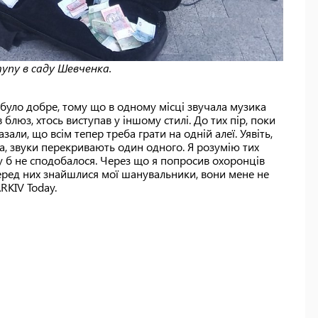
упу в саду Шевченка.
е було добре, тому що в одному місці звучала музика
 блюз, хтось виступав у іншому стилі. До тих пір, поки
али, що всім тепер треба грати на одній алеї. Уявіть,
ка, звуки перекривають один одного. Я розумію тих
у б не сподобалося. Через що я попросив охоронців
Серед них знайшлися мої шанувальники, вони мене не
RKIV Today.