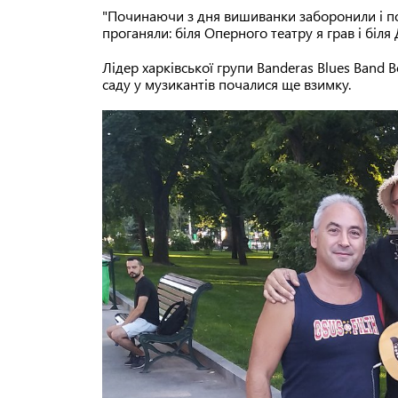
"Починаючи з дня вишиванки заборонили і по 
проганяли: біля Оперного театру я грав і біл
Лідер харківської групи Banderas Blues Band
саду у музикантів почалися ще взимку.