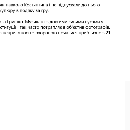
тали навколо Костянтина і не підпускали до нього
 купюру в подяку за гру.
а Гришко. Музикант з довгими сивими вусами у
титуції і так часто потрапляє в об'єктив фотографів,
о неприємності з охороною почалися приблизно з 21