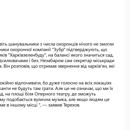
віть шанувальники з числа охоронців нічого не змогли
ники охоронної компанії "Зубр" підтверджують, що
в "Харківзеленбуду", на балансі якого значиться сад,
підсилювачами і без. Незабаром сам секретар міськради
а. Він розповів, що отримав звернення від харків'ян, які
кійно відпочивати, бо дуже голосно на всіх локаціях
анти не будуть там грати. Але це не означає, що ми їх
д, на площі біля Оперного театру, де зможуть
мому подобається вулична музика, але якщо людям це
ме в іншому місці ", — заявив Терехов.