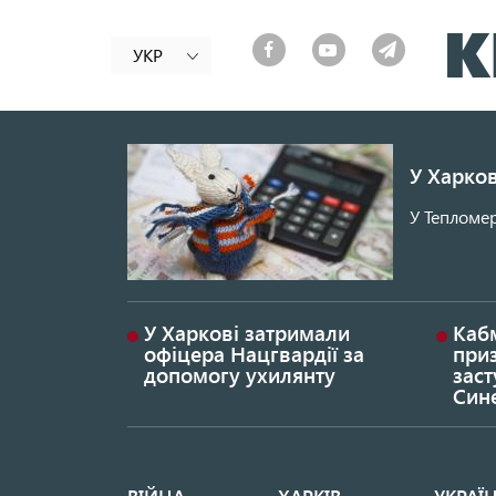
УКР
У Харков
У Тепломер
У Харкові затримали
Каб
офіцера Нацгвардії за
при
допомогу ухилянту
заст
Син