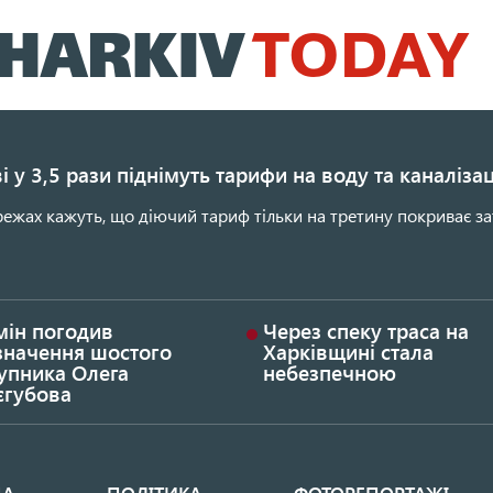
Перейти
до
основного
вмісту
і у 3,5 рази піднімуть тарифи на воду та каналіза
ежах кажуть, що діючий тариф тільки на третину покриває за
мін погодив
Через спеку траса на
значення шостого
Харківщині стала
упника Олега
небезпечною
єгубова