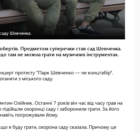
 саду Шевченка.
є обертів. Предметом суперечки став сад Шевченка.
що там не можна грати на музичних інструментах.
концерт протесту "Парк Шевченко — не концтабір".
ганяти з міського саду.
тин Олійник. Останні 7 років він час від часу грав на
 підійшли охоронці саду і заборонили грати. За його
 навіть погрожували йому.
кщо я буду грати, охорона саду сказала. Причому це