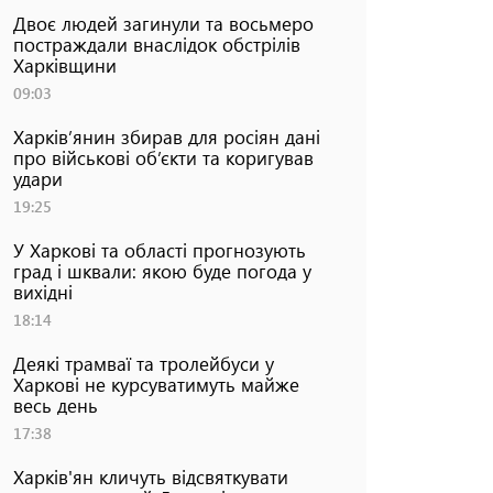
Двоє людей загинули та восьмеро
постраждали внаслідок обстрілів
Харківщини
09:03
Харків’янин збирав для росіян дані
про військові об’єкти та коригував
удари
19:25
У Харкові та області прогнозують
град і шквали: якою буде погода у
вихідні
18:14
Деякі трамваї та тролейбуси у
Харкові не курсуватимуть майже
весь день
17:38
Харків'ян кличуть відсвяткувати