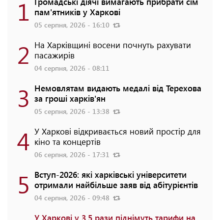
1
Громадські діячі вимагають прибрати сім
пам'ятників у Харкові
05 серпня, 2026 - 16:10
2
На Харківщині восени почнуть рахувати
пасажирів
04 серпня, 2026 - 08:11
3
Немовлятам видають медалі від Терехова
за гроші харків'ян
05 серпня, 2026 - 13:38
4
У Харкові відкривається новий простір для
кіно та концертів
06 серпня, 2026 - 17:31
5
Вступ-2026: які харківські університети
отримали найбільше заяв від абітурієнтів
04 серпня, 2026 - 09:48
У Харкові у 3,5 рази піднімуть тарифи на