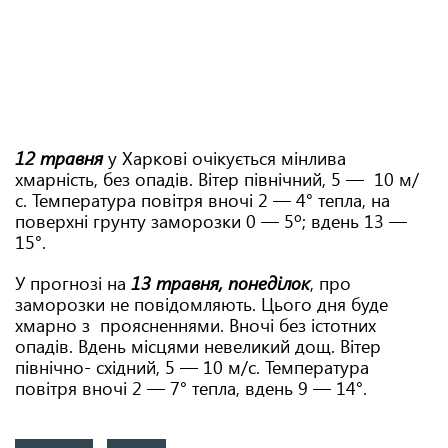
12 травня
у Харкові очікується мiнлива
хмарнiсть, без опадiв. Вітер півнiчний, 5 — 10 м/
с. Температура повітря вночі 2 — 4° тепла, на
поверхнi грунту заморозки 0 — 5º; вдень 13 —
15°.
У прогнозі на
13 травня, понеділок
, про
заморозки не повідомляють. Цього дня буде
хмарно з проясненнями. Вночi без iстотних
опадiв. Вдень місцями невеликий дощ. Вітер
півнiчно- схiдний, 5 — 10 м/с. Температура
повітря вночі 2 — 7° тепла, вдень 9 — 14°.