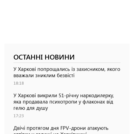
ОСТАННІ НОВИНИ
У Харкові попрощались із захисником, якого
вважали зниклим безвісті
18:18
У Харкові викрили 51-річну наркодилерку,
яка продавала психотропи у флаконах від
гелю для душу
17:23
Двічі протягом дня FPV-дрони атакують
автівки у селищі на Харківщині