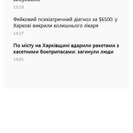
15:19
Фейковий психіатричний діагноз за $6500: у
Харкові викрили колишнього лікаря
14:27
По місту на Харківщині вдарили ракетами з
касетними боєприпасами: загинули люди
14:05