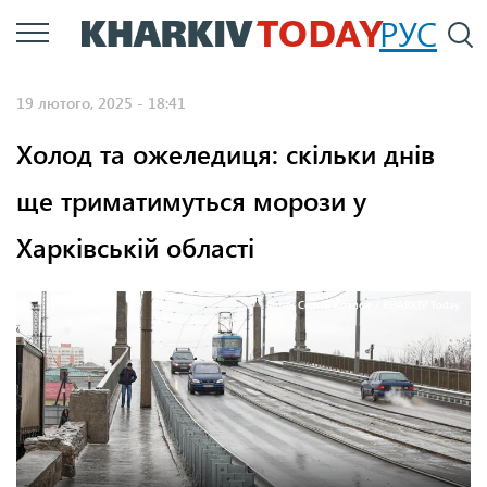
Перейти
РУС
П
до
основного
19 лютого, 2025 - 18:41
вмісту
Холод та ожеледиця: скільки днів
ще триматимуться морози у
Харківській області
Фото: Сергій Козлов / KHARKIV Today