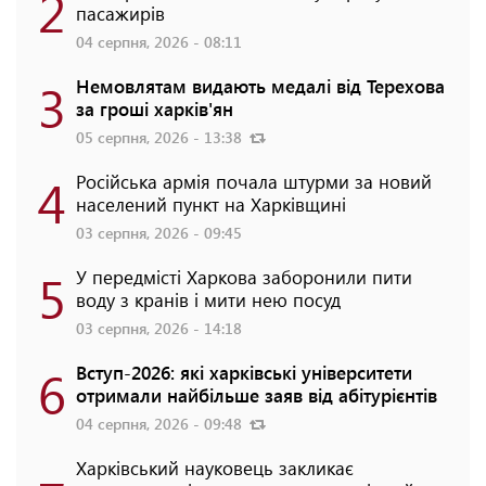
2
пасажирів
04 серпня, 2026 - 08:11
3
Немовлятам видають медалі від Терехова
за гроші харків'ян
05 серпня, 2026 - 13:38
4
Російська армія почала штурми за новий
населений пункт на Харківщині
03 серпня, 2026 - 09:45
5
У передмісті Харкова заборонили пити
воду з кранів і мити нею посуд
03 серпня, 2026 - 14:18
6
Вступ-2026: які харківські університети
отримали найбільше заяв від абітурієнтів
04 серпня, 2026 - 09:48
Харківський науковець закликає