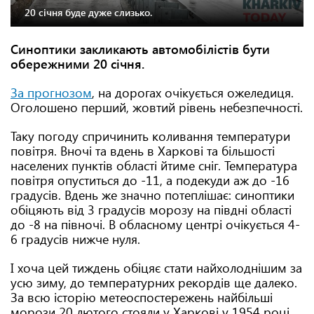
20 січня буде дуже слизько.
Синоптики закликають автомобілістів бути
обережними 20 січня.
За прогнозом
, на дорогах очікується ожеледиця.
Оголошено перший, жовтий рівень небезпечності.
Таку погоду спричинить коливання температури
повітря. Вночі та вдень в Харкові та більшості
населених пунктів області йтиме сніг. Температура
повітря опуститься до -11, а подекуди аж до -16
градусів. Вдень же значно потеплішає: синоптики
обіцяють від 3 градусів морозу на півдні області
до -8 на півночі. В обласному центрі очікується 4-
6 градусів нижче нуля.
І хоча цей тиждень обіцяє стати найхолоднішим за
усю зиму, до температурних рекордів ще далеко.
За всю історію метеоспостережень найбільші
морози 20 лютого стояли у Харкові у 1954 році.