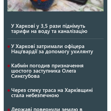
У Харкові у 3,5 рази піднімуть
тарифи на воду та каналізацію
У Харкові затримали офіцера
Нацгвардії за допомогу ухилянту
Кабмін погодив призначення
шостого заступника Олега
Синєгубова
Через спеку траса на Харківщині
стала небезпечною
Державі повернули землю в