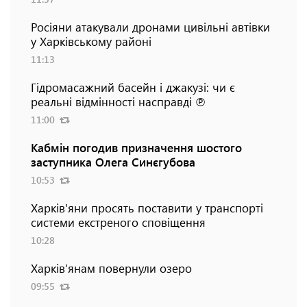
Росіяни атакували дронами цивільні автівки
у Харківському районі
11:13
Гідромасажний басейн і джакузі: чи є
реальні відмінності насправді ℗
11:00
Кабмін погодив призначення шостого
заступника Олега Синєгубова
10:53
Харків'яни просять поставити у транспорті
системи екстреного сповіщення
10:28
Харків'янам повернули озеро
09:55