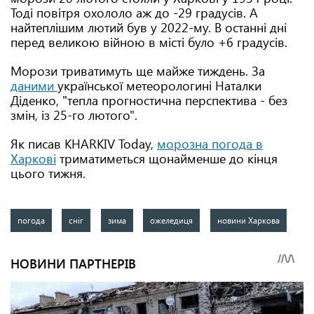
Тоді повітря охололо аж до -29 градусів. А
найтеплішим лютий був у 2022-му. В останні дні
перед великою війною в місті було +6 градусів.
Морози триватимуть ще майже тиждень. За
даними
української метеорологині Наталки
Діденко, "тепла прогностична перспектива - без
змін, із 25-го лютого".
Як писав KHARKIV Today,
морозна погода в
Харкові
триматиметься щонайменше до кінця
цього тижня.
погода
сніг
зима
ожеледиця
новини Харкова