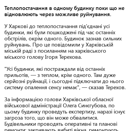
Теплопостачання в одному будинку поки що не
відновлюють через можливе руйнування.
У Харкові до теплопостачання під'єднані усі
будинки, які були пошкоджені під час останніх
обстрілів, окрім одного. Будинок зазнав сильних
руйнувань. Про це повідомили у Харківській
міській раді з посиланням на харківського
міського голову Ігоря Терехова.
"Усі будинки, які постраждали від останніх
прильотів, — з теплом, крім одного. Там дуже
серйозні руйнації, і сьогодні підключати до нього
систему опалення сенсу немає", — сказав Терехов.
За інформацією голови Харківської обласної
військової адміністрації Олега Синєгубова, по
цьому будинку проведуть експертизу, наразі існує
загроза того, що він може обвалитися.
Будівельники проводять оперативні та планові
ремонти: закривають вибиті вікна, ремонтують