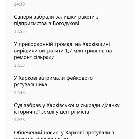
14:30
Сапери забрали залишки ракети з
підприємства в Богодухові
13:55
У прикордонній громаді на Харківщині
вирішили витратити 1,7 млн гривень на
ремонт сільради
13:13
У Харкові затримали фейкового
рятувальника
12:48
Суд забрав у Харківської міськради ділянку
історичної землі у центрі міста
12:26
Обпечений носик: у Харкові врятували з
полум`я двох кошенят