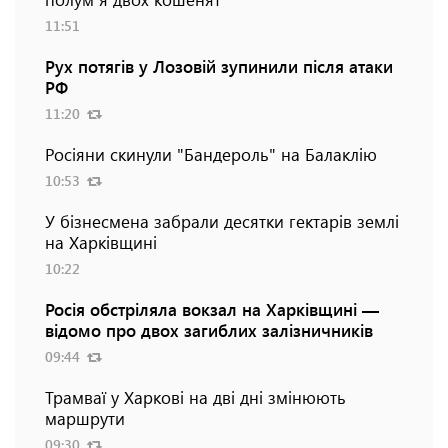
11:51
Рух потягів у Лозовій зупинили після атаки
РФ
11:20
Росіяни скинули "Бандероль" на Балаклію
10:53
У бізнесмена забрали десятки гектарів землі
на Харківщині
10:22
Росія обстріляла вокзал на Харківщині —
відомо про двох загиблих залізничників
09:44
Трамваї у Харкові на дві дні змінюють
маршрути
09:30