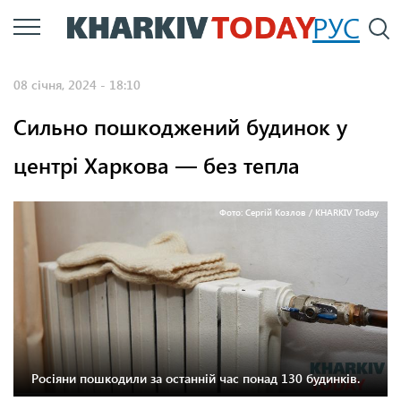
Перейти
РУС
П
до
основного
08 січня, 2024 - 18:10
вмісту
Сильно пошкоджений будинок у
центрі Харкова — без тепла
Фото: Сергій Козлов / KHARKIV Today
Росіяни пошкодили за останній час понад 130 будинків.