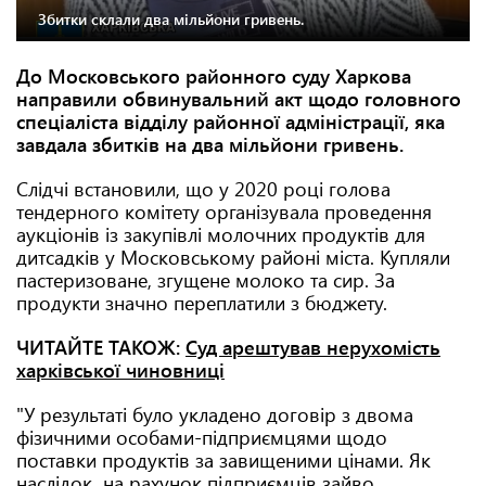
Збитки склали два мільйони гривень.
До Московського районного суду Харкова
направили обвинувальний акт щодо головного
спеціаліста відділу районної адміністрації, яка
завдала збитків на два мільйони гривень.
Слідчі встановили, що у 2020 році голова
тендерного комітету організувала проведення
аукціонів із закупівлі молочних продуктів для
дитсадків у Московському районі міста. Купляли
пастеризоване, згущене молоко та сир. За
продукти значно переплатили з бюджету.
ЧИТАЙТЕ ТАКОЖ:
Суд арештував нерухомість
харківської чиновниці
"У результаті було укладено договір з двома
фізичними особами-підприємцями щодо
поставки продуктів за завищеними цінами. Як
наслідок, на рахунок підприємців зайво