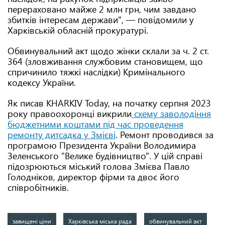
перераховано майже 2 млн грн, чим завдано
збитків інтересам держави", — повідомили у
Харківській обласній прокуратурі.
Обвинувальний акт щодо жінки склали за ч. 2 ст.
364 (зловживання службовим становищем, що
спричинило тяжкі наслідки) Кримінального
кодексу України.
Як писав KHARKIV Today, на початку серпня 2023
року правоохоронці викрили
схему заволодіння
бюджетними коштами під час проведення
ремонту дитсадка у Змієві
. Ремонт проводився за
програмою Президента України Володимира
Зеленського "Велике будівництво". У цій справі
підозрюються міський голова Змієва Павло
Голодніков, директор фірми та двоє його
співробітників.
завищені ціни
Харківська міська рада
обвинувальний акт