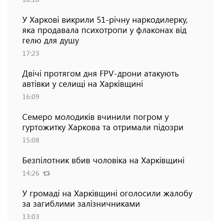
У Харкові викрили 51-річну наркодилерку,
яка продавала психотропи у флаконах від
гелю для душу
17:23
Двічі протягом дня FPV-дрони атакують
автівки у селищі на Харківщині
16:09
Семеро молодиків вчинили погром у
гуртожитку Харкова та отримали підозри
15:08
Безпілотник вбив чоловіка на Харківщині
14:26
У громаді на Харківщині оголосили жалобу
за загиблими залізничниками
13:03