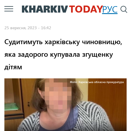
Перейти
РУС
П
до
основного
25 вересня, 2023 - 16:42
вмісту
Судитимуть харківську чиновницю,
яка задорого купувала згущенку
дітям
Фото: Харківська обласна прокуратура