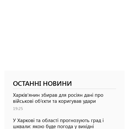
ОСТАННІ НОВИНИ
Харків’янин збирав для росіян дані про
військові об’єкти та коригував удари
19:25
У Харкові та області прогнозують град і
шквали: якою буде погода у вихідні