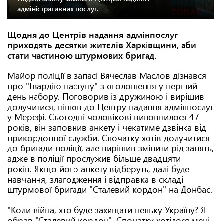
адміністративних послуг.
Щодня до Центрів надання адмінпослуг
приходять десятки жителів Харківщини, аби
стати частиною штурмових бригад.
Майор поліції в запасі Вячеслав Маслов дізнався
про "Гвардію наступу" з оголошення у перший
день набору. Поговорив із дружиною і вирішив
долучитися, пішов до Центру надання адмінпослуг
у Мерефі. Сьогодні чоловікові виповнилося 47
років, він заповнив анкету і чекатиме дзвінка від
прикордонної служби. Спочатку хотів долучитися
до бригади поліції, але вирішив змінити рід занять,
адже в поліції прослужив більше двадцяти
років. Якщо його анкету відберуть, далі буде
навчання, злагодження і відправка в складі
штурмової бригади "Сталевий кордон" на Донбас.
"Коли війна, хто буде захищати неньку Україну? Я
обрав "Сталевий кордон". Спочатку хотілося мені