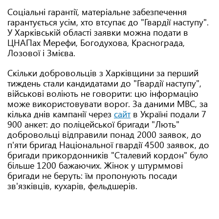
Соціальні гарантії, матеріальне забезпечення
гарантується усім, хто втсупає до "Гвардії наступу".
У Харківській області заявки можна подати в
ЦНАПах Мерефи, Богодухова, Краснограда,
Лозової і Змієва.
Скільки добровольців з Харківщини за перший
тиждень стали кандидатами до "Гвардії наступу",
військові воліють не говорити: цю інформацію
може використовувати ворог. За даними МВС, за
кілька днів кампанії через
сайт
в Україні подали 7
900 анкет: до поліцейської бригади "Лють"
добровольці відправили понад 2000 заявок, до
п'яти бригад Національної гвардії 4500 заявок, до
бригади прикордонників "Сталевий кордон" було
більше 1200 бажаючих. Жінок у штурммові
бригади не беруть: їм пропонують посади
зв'язківців, кухарів, фельдшерів.