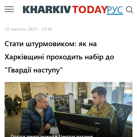
Перейти
РУС
П
до
основного
10 лютого, 2023 - 17:40
вмісту
Стати штурмовиком: як на
Харківщині проходить набір до
"Гвардії наступу"
Фото: KHARKIV Today.
Подати анкету можна в Центрах надання