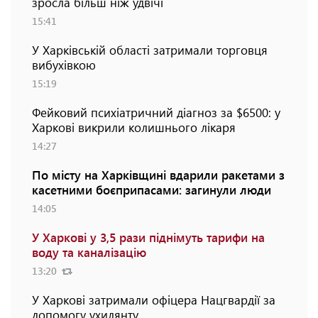
зросла більш ніж удвічі
15:41
У Харківській області затримали торговця
вибухівкою
15:19
Фейковий психіатричний діагноз за $6500: у
Харкові викрили колишнього лікаря
14:27
По місту на Харківщині вдарили ракетами з
касетними боєприпасами: загинули люди
14:05
У Харкові у 3,5 рази піднімуть тарифи на
воду та каналізацію
13:20
У Харкові затримали офіцера Нацгвардії за
допомогу ухилянту