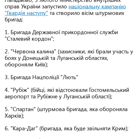
справ України запустило
національну кампанію
"Гвардія наступу"
та створило вісім штурмових
бригад:
1. Бригада Державної прикордонної служби
"Сталевий кордон";
2. "Червона калина" (захисники, які брали участь у
боях у Донецькій та Луганській областях,
обороняли Київ);
3. Бригада Нацполіції "Лють"
4. "Рубіж" (бійці, які відстоювали Гостомельський
аеропорт та Рубіжне у Луганській області);
5. "Спартан" (штурмова бригада, яка обороняла
Харків);
6. "Кара-Даг" (бригада, яка буде звільняти Крим);