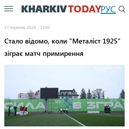
Перейти
РУС
П
до
основного
27 березня, 2026 - 13:41
вмісту
Стало відомо, коли "Металіст 1925"
зіграє матч примирення
Фото: Металіст 1925