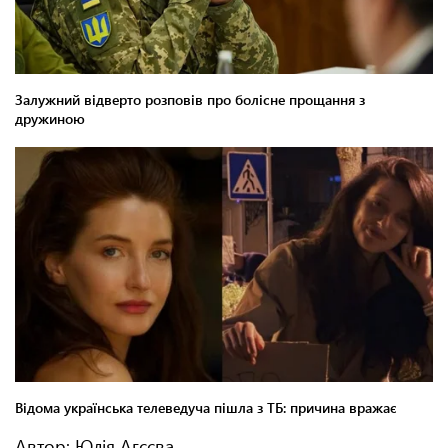
Автор: Юлія Агєєва