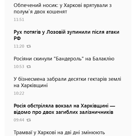
Обпечений носик: у Харкові врятували з
полум`я двох кошенят
11:51
Рух потягів у Лозовій зупинили після атаки
РФ
11:20
Росіяни скинули "Бандероль" на Балаклію
10:53
У бізнесмена забрали десятки гектарів землі
на Харківщині
10:22
Росія обстріляла вокзал на Харківщині —
відомо про двох загиблих залізничників
09:44
Трамваї у Харкові на дві дні змінюють