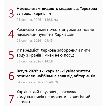
3
Немовлятам видають медалі від Терехова
за гроші харків'ян
05 серпня, 2026 - 13:38
4
Російська армія почала штурми за новий
населений пункт на Харківщині
03 серпня, 2026 - 09:45
5
У передмісті Харкова заборонили пити
воду з кранів і мити нею посуд
03 серпня, 2026 - 14:18
6
Вступ-2026: які харківські університети
отримали найбільше заяв від абітурієнтів
04 серпня, 2026 - 09:48
Харківський науковець закликає
7
комунальників не вчиняти екологічний
злочин