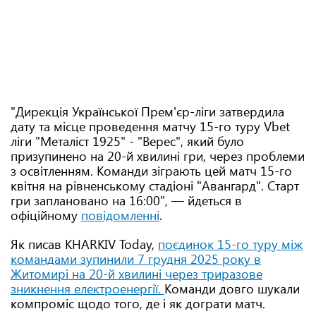
"Дирекція Української Прем'єр-ліги затвердила
дату та місце проведення матчу 15-го туру Vbet
ліги "Металіст 1925" - "Верес", який було
призупинено на 20-й хвилині гри, через проблеми
з освітленням. Команди зіграють цей матч 15-го
квітня на рівненському стадіоні "Авангард". Старт
гри заплановано на 16:00", — йдеться в
офіційному
повідомленні
.
Як писав KHARKIV Today,
поєдинок 15-го туру між
командами зупинили 7 грудня 2025 року в
Житомирі на 20-й хвилині через триразове
зникнення електроенергії.
Команди довго шукали
компроміс щодо того, де і як дограти матч.