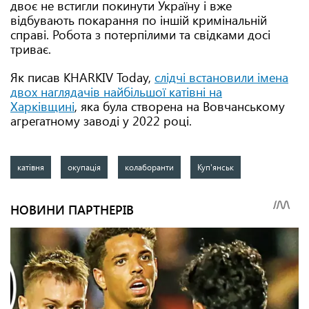
двоє не встигли покинути Україну і вже
відбувають покарання по іншій кримінальній
справі. Робота з потерпілими та свідками досі
триває.
Як писав KHARKIV Today,
слідчі встановили імена
двох наглядачів найбільшої катівні на
Харківщині
, яка була створена на Вовчанському
агрегатному заводі у 2022 році.
катівня
окупація
колаборанти
Куп'янськ