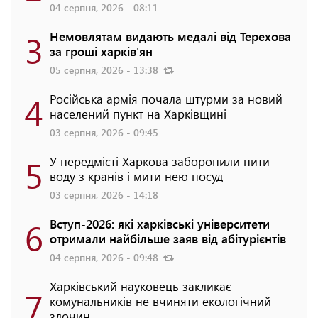
04 серпня, 2026 - 08:11
3
Немовлятам видають медалі від Терехова
за гроші харків'ян
05 серпня, 2026 - 13:38
4
Російська армія почала штурми за новий
населений пункт на Харківщині
03 серпня, 2026 - 09:45
5
У передмісті Харкова заборонили пити
воду з кранів і мити нею посуд
03 серпня, 2026 - 14:18
6
Вступ-2026: які харківські університети
отримали найбільше заяв від абітурієнтів
04 серпня, 2026 - 09:48
Харківський науковець закликає
7
комунальників не вчиняти екологічний
злочин