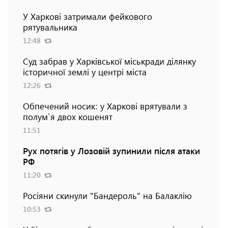
У Харкові затримали фейкового
рятувальника
12:48
Суд забрав у Харківської міськради ділянку
історичної землі у центрі міста
12:26
Обпечений носик: у Харкові врятували з
полум`я двох кошенят
11:51
Рух потягів у Лозовій зупинили після атаки
РФ
11:20
Росіяни скинули "Бандероль" на Балаклію
10:53