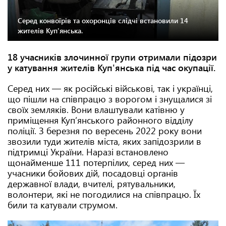
Серед конвоїрів та охоронців слідчі встановили 14
жителів Куп'янська.
18 учасників злочинної групи отримали підозри
у катування жителів Куп'янська під час окупації.
Серед них — як російські військові, так і українці,
що пішли на співпрацю з ворогом і знущалися зі
своїх земляків. Вони влаштували катівню у
приміщення Куп’янського районного відділу
поліції. З березня по вересень 2022 року вони
звозили туди жителів міста, яких запідозрили в
підтримці України. Наразі встановлено
щонайменше 111 потерпілих, серед них —
учасники бойових дій, посадовці органів
державної влади, вчителі, рятувальники,
волонтери, які не погодилися на співпрацю. Їх
били та катували струмом.