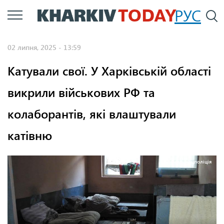
Перейти
РУС
П
до
основного
02 липня, 2025 - 13:59
вмісту
Катували свої. У Харківській області
викрили військових РФ та
колаборантів, які влаштували
катівню
Фото: Нацполіція