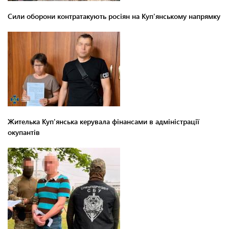
Сили оборони контратакують росіян на Куп'янському напрямку
Жителька Куп'янська керувала фінансами в адміністрації
окупантів