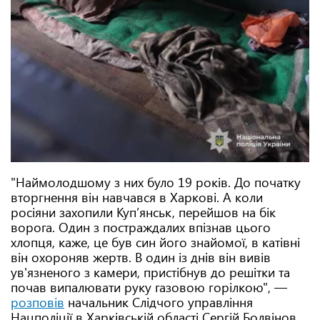
"Наймолодшому з них було 19 років. До початку
вторгнення він навчався в Харкові. А коли
росіяни захопили Куп’янськ, перейшов на бік
ворога. Один з постраждалих впізнав цього
хлопця, каже, це був син його знайомої, в катівні
він охороняв жертв. В один із днів він вивів
ув'язненого з камери, пристібнув до решітки та
почав випалювати руку газовою горілкою", —
розповів
начальник Слідчого управління
Нацполіції в Харківській області Сергій Болвінов.