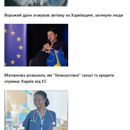
Ворожий дрон атакував автівку на Харківщині, загинули люди
Матернова розказала, які "безкоштовні" гроші та кредити
отримає Харків від ЄС