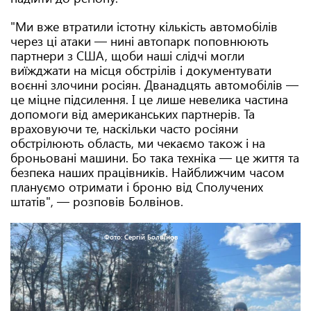
"Ми вже втратили істотну кількість автомобілів
через ці атаки — нині автопарк поповнюють
партнери з США, щоби наші слідчі могли
виїжджати на місця обстрілів і документувати
воєнні злочини росіян. Дванадцять автомобілів —
це міцне підсилення. І це лише невелика частина
допомоги від американських партнерів. Та
враховуючи те, наскільки часто росіяни
обстрілюють область, ми чекаємо також і на
броньовані машини. Бо така техніка — це життя та
безпека наших працівників. Найближчим часом
плануємо отримати і броню від Сполучених
штатів", — розповів Болвінов.
Фото: Сергій Болвінов