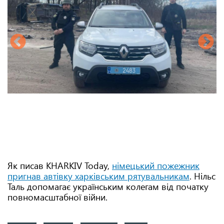
Як писав KHARKIV Today,
німецький пожежник
пригнав автівку харківським рятувальникам
. Нільс
Таль допомагає українським колегам від початку
повномасштабної війни.