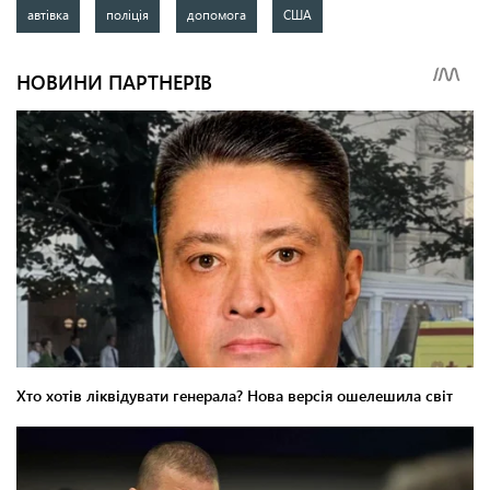
автівка
поліція
допомога
США