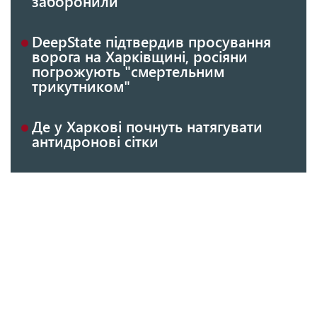
заборонили
DeepState підтвердив просування
ворога на Харківщині, росіяни
погрожують "смертельним
трикутником"
Де у Харкові почнуть натягувати
антидронові сітки