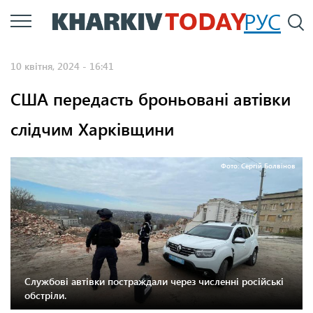
Перейти
РУС
П
до
основного
10 квітня, 2024 - 16:41
вмісту
США передасть броньовані автівки
слідчим Харківщини
Фото: Сергій Болвінов
Службові автівки постраждали через численні російські
обстріли.