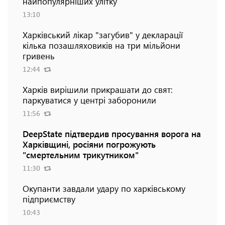
найпопулярніших улітку
13:10
Харківський лікар "загубив" у декларації
кілька позашляховиків на три мільйони
гривень
12:44
Харків вирішили прикрашати до свят:
паркуватися у центрі заборонили
11:56
DeepState підтвердив просування ворога на
Харківщині, росіяни погрожують
"смертельним трикутником"
11:30
Окупанти завдали удару по харківському
підприємству
10:43