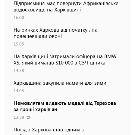
Підприємиця має повернути Африканівське
водосховище на Харківщині
16:00
На ринках Харкова від початку літа
подешевшали овочі
15:05
На Харківщині затримали офіцера на BMW
Х5, який вимагав $10 000 з СЗЧ-шника
14:38
Харківщина закупила намети для зими
14:03
Немовлятам видають медалі від Терехова
за гроші харків'ян
13:38
Поїзд з Харкова став одним з