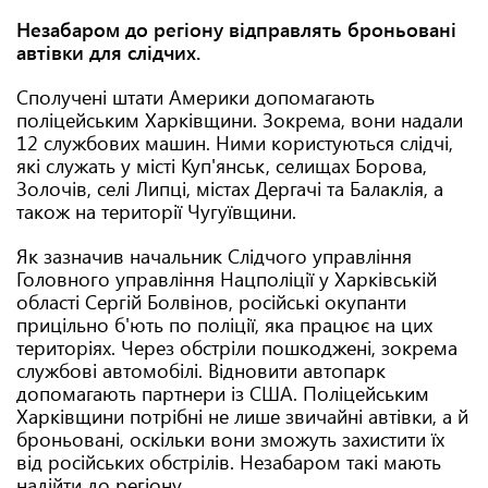
Незабаром до регіону відправлять броньовані
автівки для слідчих.
Сполучені штати Америки допомагають
поліцейським Харківщини. Зокрема, вони надали
12 службових машин. Ними користуються слідчі,
які служать у місті Куп'янськ, селищах Борова,
Золочів, селі Липці, містах Дергачі та Балаклія, а
також на території Чугуївщини.
Як зазначив начальник Слідчого управління
Головного управління Нацполіції у Харківській
області Сергій Болвінов, російські окупанти
прицільно б'ють по поліції, яка працює на цих
територіях. Через обстріли пошкоджені, зокрема
службові автомобілі. Відновити автопарк
допомагають партнери із США. Поліцейським
Харківщини потрібні не лише звичайні автівки, а й
броньовані, оскільки вони зможуть захистити їх
від російських обстрілів. Незабаром такі мають
надійти до регіону.