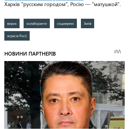
Харків "русским городом", Росію — "матушкой".
вирок
колаборанти
соцмережі
Зміїв
агресія Росії