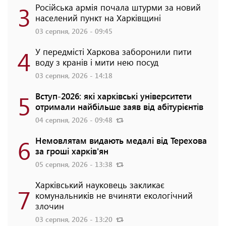
3
Російська армія почала штурми за новий
населений пункт на Харківщині
03 серпня, 2026 - 09:45
4
У передмісті Харкова заборонили пити
воду з кранів і мити нею посуд
03 серпня, 2026 - 14:18
5
Вступ-2026: які харківські університети
отримали найбільше заяв від абітурієнтів
04 серпня, 2026 - 09:48
6
Немовлятам видають медалі від Терехова
за гроші харків'ян
05 серпня, 2026 - 13:38
Харківський науковець закликає
7
комунальників не вчиняти екологічний
злочин
03 серпня, 2026 - 13:20