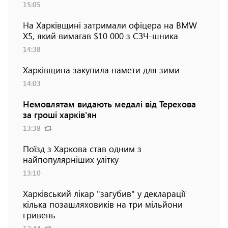
15:05
На Харківщині затримали офіцера на BMW
Х5, який вимагав $10 000 з СЗЧ-шника
14:38
Харківщина закупила намети для зими
14:03
Немовлятам видають медалі від Терехова
за гроші харків'ян
13:38
Поїзд з Харкова став одним з
найпопулярніших улітку
13:10
Харківський лікар "загубив" у декларації
кілька позашляховиків на три мільйони
гривень