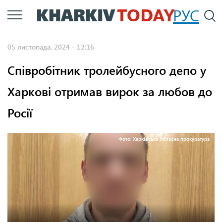
Перейти
РУС
П
до
основного
05 листопада, 2024 - 12:16
вмісту
Співробітник тролейбусного депо у
Харкові отримав вирок за любов до
Росії
Фото: Харківська обласна прокуратура