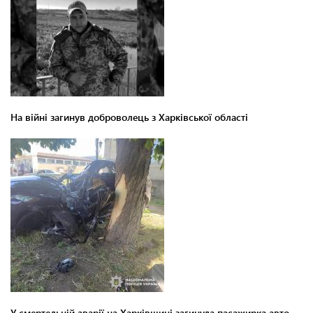
На війні загинув доброволець з Харківської області
У смертельній аварії на Харківщині загинула пасажирка авто