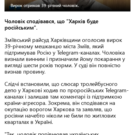
Вирок отримав 39-річний чоловік.
Чоловік сподівався, що "Харків буде
російським".
Зміївський райсуд Харківщини оголосив вирок
39-річному мешканцю міста Зміїв, який
підтримував Росію у Telegram-каналах. Чоловіка
визнали винним і призначили йому покарання у
вигляді шести років тюрми. У суді він повністю
визнав провину.
Слідчі встановили, що слюсар тролейбусного
депо у Харкові ходив по проросійських Telegram-
каналах і залишав там коментарі із підтримкою
країни-агресора. Зокрема, він сподівався на
окупацію ворогом Харкова та заявляв, що
росіяни начебто ніколи не били по житлових
кварталах в Україні.
"Так, чоловік порівнював українських