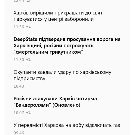
12:44
Харків вирішили прикрашати до свят:
паркуватися у центрі заборонили
11:56
DeepState підтвердив просування ворога на
Харківщині, росіяни погрожують
"смертельним трикутником"
11:30
Окупанти завдали удару по харківському
підприємству
10:43
Росіяни атакували Харків чотирма
"Бандеролями" (Оновлено)
10:07
У передмісті Харкова на добу відключать газ
09:46