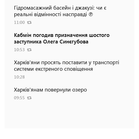
Гідромасажний басейн і джакузі: чи є
реальні відмінності насправді ℗
11:00
Кабмін погодив призначення шостого
заступника Олега Синєгубова
10:53
Харків'яни просять поставити у транспорті
системи екстреного сповіщення
10:28
Харків'янам повернули озеро
09:55