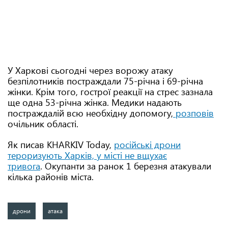
У Харкові сьогодні через ворожу атаку
безпілотників постраждали 75-річна і 69-річна
жінки. Крім того, гострої реакції на стрес зазнала
ще одна 53-річна жінка. Медики надають
постраждалій всю необхідну допомогу,
розповів
очільник області.
Як писав KHARKIV Today,
російські дрони
тероризують Харків, у місті не вщухає
тривога
. Окупанти за ранок 1 березня атакували
кілька районів міста.
дрони
атака