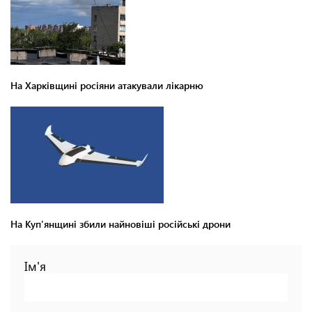
На Харківщині росіяни атакували лікарню
На Куп'янщині збили найновіші російські дрони
Ім'я