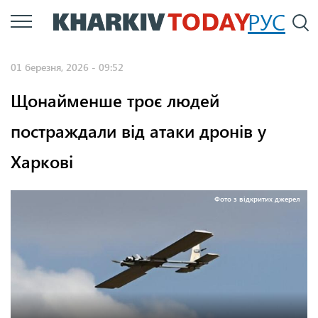
Перейти
РУС
П
до
основного
01 березня, 2026 - 09:52
вмісту
Щонайменше троє людей
постраждали від атаки дронів у
Харкові
Фото з відкритих джерел