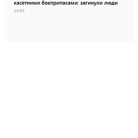
касетними боєприпасами: загинули люди
14:05