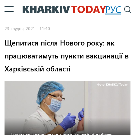
Перейти
РУС
П
до
основного
23 грудня, 2021 - 11:40
вмісту
Щепитися після Нового року: як
працюватимуть пункти вакцинації в
Харківській області
Фото: KHARKIV Today
Із початку вакцинальної кампанії у регіоні зробили