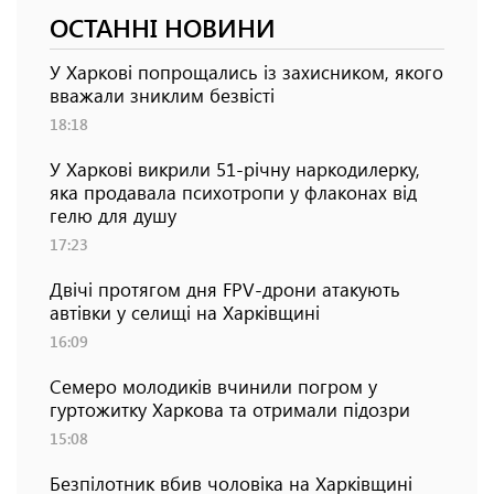
ОСТАННІ НОВИНИ
У Харкові попрощались із захисником, якого
вважали зниклим безвісті
18:18
У Харкові викрили 51-річну наркодилерку,
яка продавала психотропи у флаконах від
гелю для душу
17:23
Двічі протягом дня FPV-дрони атакують
автівки у селищі на Харківщині
16:09
Семеро молодиків вчинили погром у
гуртожитку Харкова та отримали підозри
15:08
Безпілотник вбив чоловіка на Харківщині