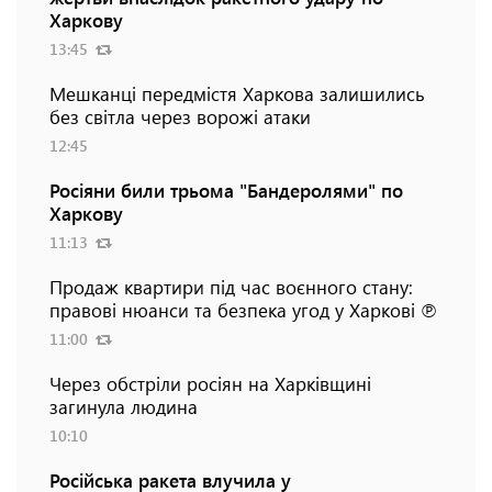
Харкову
13:45
Мешканці передмістя Харкова залишились
без світла через ворожі атаки
12:45
Росіяни били трьома "Бандеролями" по
Харкову
11:13
Продаж квартири під час воєнного стану:
правові нюанси та безпека угод у Харкові ℗
11:00
Через обстріли росіян на Харківщині
загинула людина
10:10
Російська ракета влучила у