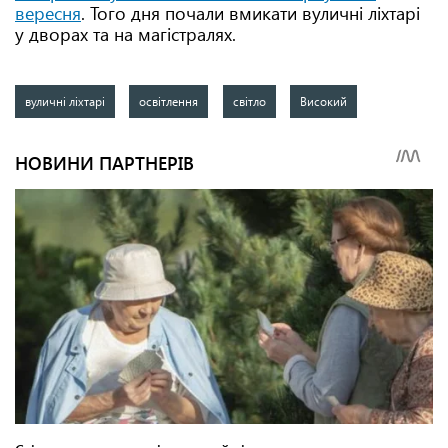
вересня
. Того дня почали вмикати вуличні ліхтарі
у дворах та на магістралях.
вуличні ліхтарі
освітлення
світло
Високий