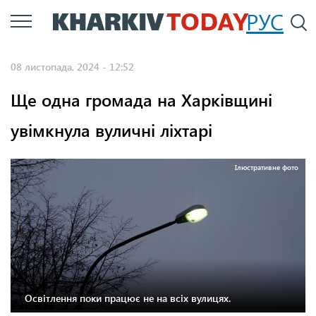
Перейти
РУС
П
до
основного
08 листопада, 2024 - 12:52
вмісту
Ще одна громада на Харківщині
увімкнула вуличні ліхтарі
Ілюстративне фото
Освітлення поки працює не на всіх вулицях.