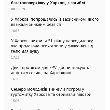
багатоповерхівку у Харкові, є загиблі
08:58
У Харкові попрощались із захисником, якого
вважали зниклим безвісті
18:18
У Харкові викрили 51-річну наркодилерку,
яка продавала психотропи у флаконах від
гелю для душу
17:23
Двічі протягом дня FPV-дрони атакують
автівки у селищі на Харківщині
16:09
Семеро молодиків вчинили погром у
гуртожитку Харкова та отримали підозри
15:08