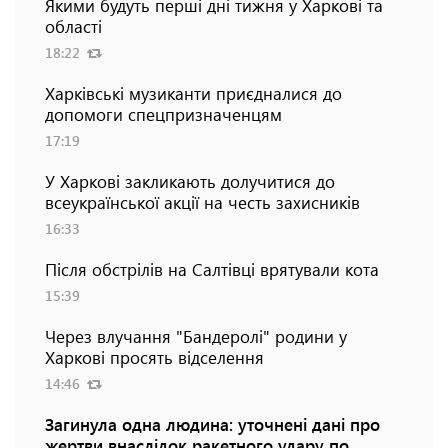
Якими будуть перші дні тижня у Харкові та
області
18:22
Харківські музиканти приєдналися до
допомоги спецпризначенцям
17:19
У Харкові закликають долучитися до
всеукраїнської акції на честь захисників
16:33
Після обстрілів на Салтівці врятували кота
15:39
Через влучання "Бандеролі" родини у
Харкові просять відселення
14:46
Загинула одна людина: уточнені дані про
жертви внаслідок ракетного удару по