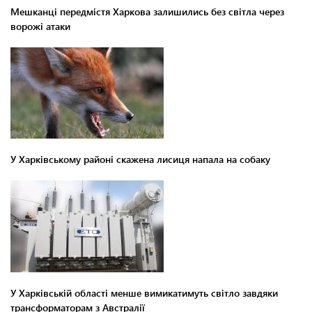
Мешканці передмістя Харкова залишились без світла через
ворожі атаки
У Харківському районі скажена лисиця напала на собаку
У Харківській області менше вимикатимуть світло завдяки
трансформаторам з Австралії