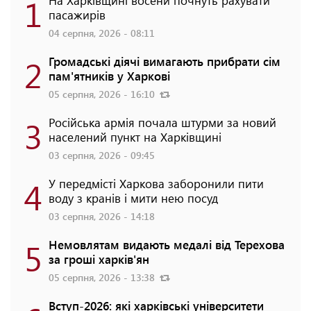
1
На Харківщині восени почнуть рахувати
пасажирів
04 серпня, 2026 - 08:11
2
Громадські діячі вимагають прибрати сім
пам'ятників у Харкові
05 серпня, 2026 - 16:10
3
Російська армія почала штурми за новий
населений пункт на Харківщині
03 серпня, 2026 - 09:45
4
У передмісті Харкова заборонили пити
воду з кранів і мити нею посуд
03 серпня, 2026 - 14:18
5
Немовлятам видають медалі від Терехова
за гроші харків'ян
05 серпня, 2026 - 13:38
Вступ-2026: які харківські університети