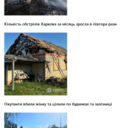
Кількість обстрілів Харкова за місяць зросла в півтора рази
Окупанти вбили жінку та цілили по будинках та залізниці