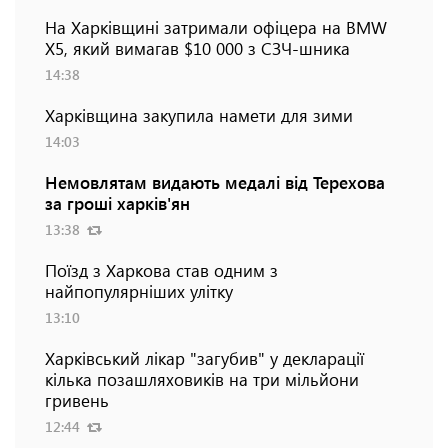
На Харківщині затримали офіцера на BMW
Х5, який вимагав $10 000 з СЗЧ-шника
14:38
Харківщина закупила намети для зими
14:03
Немовлятам видають медалі від Терехова
за гроші харків'ян
13:38
Поїзд з Харкова став одним з
найпопулярніших улітку
13:10
Харківський лікар "загубив" у декларації
кілька позашляховиків на три мільйони
гривень
12:44