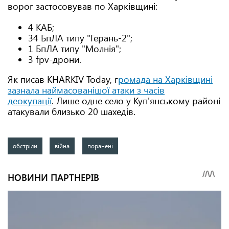
ворог застосовував по Харківщині:
4 КАБ;
34 БпЛА типу "Герань-2";
1 БпЛА типу "Молнія";
3 fpv-дрони.
Як писав KHARKIV Today, г
ромада на Харківщині
зазнала наймасованішої атаки з часів
деокупації
. Лише одне село у Куп'янському районі
атакували близько 20 шахедів.
обстріли
війна
поранені