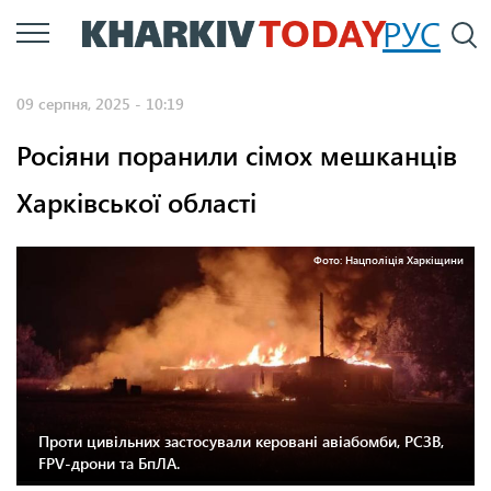
Перейти
РУС
П
до
основного
09 серпня, 2025 - 10:19
вмісту
Росіяни поранили сімох мешканців
Харківської області
Фото: Нацполіція Харкіщини
Проти цивільних застосували керовані авіабомби, РСЗВ,
FPV-дрони та БпЛА.