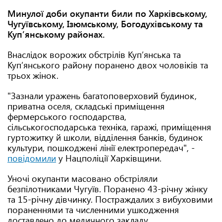
Минулої доби окупанти били по Харківському,
Чугуївському, Ізюмському, Богодухівському та
Куп’янському районах.
Внаслідок ворожих обстрілів Купʼянська та
Купʼянського району поранено двох чоловіків та
трьох жінок.
"Зазнали уражень багатоповерховий будинок,
приватна оселя, складські приміщення
фермерського господарства,
сільськогосподарська техніка, гаражі, приміщення
гуртожитку й школи, відділення банків, будинок
культури, пошкоджені лінії електропередач", -
повідомили
у Нацполіції Харківщини.
Уночі окупанти масовано обстріляли
безпілотниками Чугуїв. Поранено 43-річну жінку
та 15-річну дівчинку. Постраждалих з вибуховими
пораненнями та численними ушкодження
доставлено до медичного закладу.