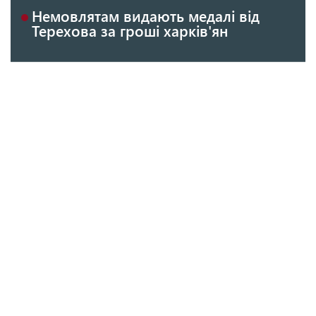
Немовлятам видають медалі від
Терехова за гроші харків'ян