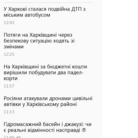
У Харкові сталася подвійна ДТП з
міським автобусом
12:42
Потяги на Харківщині через
безпекову ситуацію ходять зі
змінами
12:25
На Харківщині за бюджетні кошти
вирішили побудувати два падел-
корти
11:57
Росіяни атакували дронами цивільні
автівки у Харківському районі
11:13
Гідромасажний басейн і джакузі: чи
є реальні відмінності насправді ℗
11:00