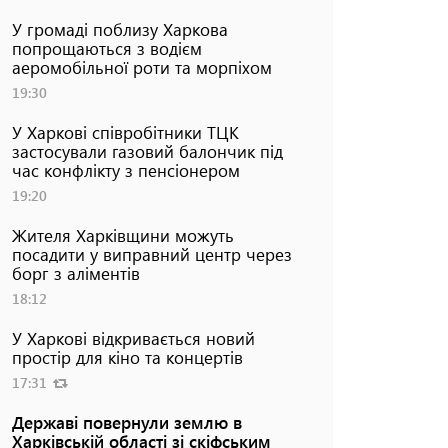
У громаді поблизу Харкова
попрощаються з водієм
аеромобільної роти та морпіхом
19:30
У Харкові співробітники ТЦК
застосували газовий балончик під
час конфлікту з пенсіонером
19:20
Жителя Харківщини можуть
посадити у виправний центр через
борг з аліментів
18:12
У Харкові відкривається новий
простір для кіно та концертів
17:31
Державі повернули землю в
Харківській області зі скіфським