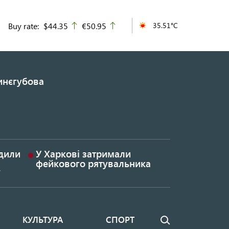
Buy rate:
$44.35
€50.95
35.51°C
up
up
инєгубова
удили
У Харкові затримали
фейкового рятувальника
КУЛЬТУРА
СПОРТ
Пошук