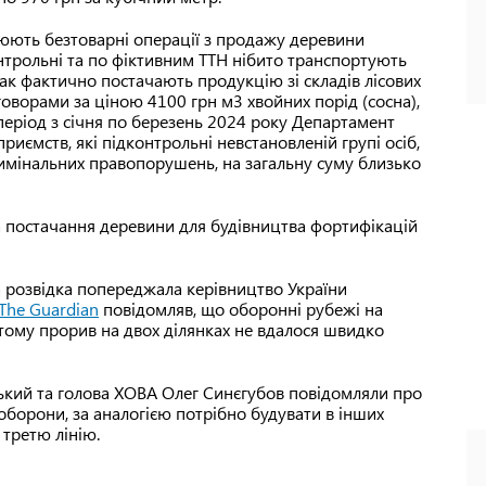
нюють безтоварні операції з продажу деревини
нтрольні та по фіктивним ТТН нібито транспортують
ак фактично постачають продукцію зі складів лісових
ворами за ціною 4100 грн м3 хвойних порід (сосна),
 період з січня по березень 2024 року Департамент
риємств, які підконтрольні невстановленій групі осіб,
римінальних правопорушень, на загальну суму близько
 постачання деревини для будівництва фортифікацій
а розвідка попереджала керівництво України
The Guardian
повідомляв, що оборонні рубежі на
, тому прорив на двох ділянках не вдалося швидко
ький та голова ХОВА Олег Синєгубов повідомляли про
 оборони, за аналогією потрібно будувати в інших
 третю лінію.