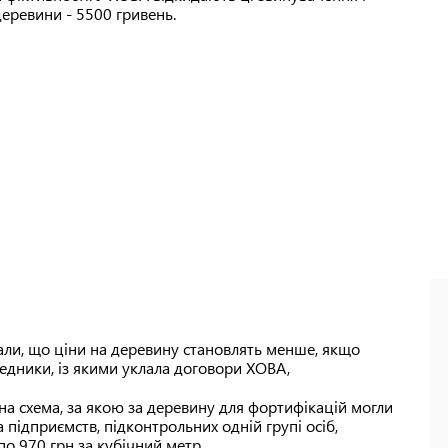
деревини - 5500 гривень.
вали, що ціни на деревину становлять менше, якщо
ередники, із якими уклала договори ХОВА,
вана схема, за якою за деревину для фортифікацій могли
 підприємств, підконтрольних одній групі осіб,
о 970 грн за кубічний метр.