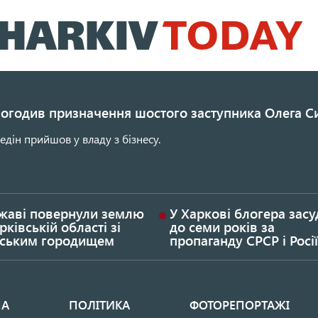
Перейти
до
основного
вмісту
погодив призначення шостого заступника Олега С
едін прийшов у владу з бізнесу.
жаві повернули землю
У Харкові блогера зас
рківській області зі
до семи років за
фським городищем
пропаганду СРСР і Росії
НА
ПОЛІТИКА
ФОТОРЕПОРТАЖІ