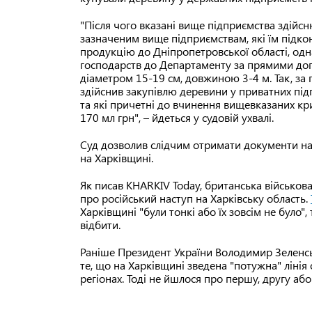
"Після чого вказані вище підприємства здійс
зазначеним вище підприємствам, які їм підко
продукцію до Дніпропетровської області, одн
господарств до Департаменту за прямими дого
діаметром 15-19 см, довжиною 3-4 м. Так, за
здійснив закупівлю деревини у приватних підп
та які причетні до вчинення вищевказаних к
170 мл грн", – йдеться у судовій ухвалі.
Суд дозволив слідчим отримати документи на
на Харківщині.
Як писав KHARKIV Today, британська військов
про російський наступ на Харківську область.
Харківщині "були тонкі або їх зовсім не було"
відбити.
Раніше Президент України Володимир Зеленс
те, що на Харківщині зведена "потужна" лінія
регіонах. Тоді не йшлося про першу, другу або