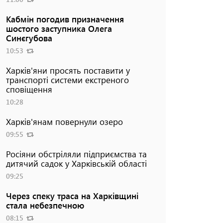
Кабмін погодив призначення
шостого заступника Олега
Синєгубова
10:53
Харків'яни просять поставити у
транспорті системи екстреного
сповіщення
10:28
Харків'янам повернули озеро
09:55
Росіяни обстріляли підприємства та
дитячий садок у Харківській області
09:25
Через спеку траса на Харківщині
стала небезпечною
08:15