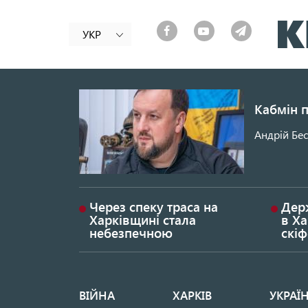
УКР
Кабмін 
Андрій Бес
Через спеку траса на
Дер
Харківщині стала
в Ха
небезпечною
скі
ВІЙНА
ХАРКІВ
УКРАЇ
Основная