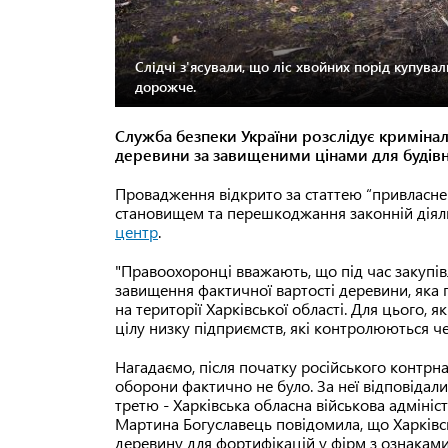
Слідчі з'ясували, що ліс хвойних порід купувал
дорожче.
Служба безпеки України розслідує криміна
деревини за завищеними цінами для будівн
Провадження відкрито за статтею “привлас
становищем та перешкоджання законній діяль
центр
.
"Правоохоронці вважають, що під час закупів
завищення фактичної вартості деревини, яка 
на території Харківської області. Для цього, 
цілу низку підприємств, які контролюються чер
Нагадаємо, після початку російського контрна
оборони фактично не було. За неї відповідали в
третю - Харківська обласна військова адміні
Мартина Богуславець повідомила, що Харківсь
деревину для фортифікацій у фірм з ознаками