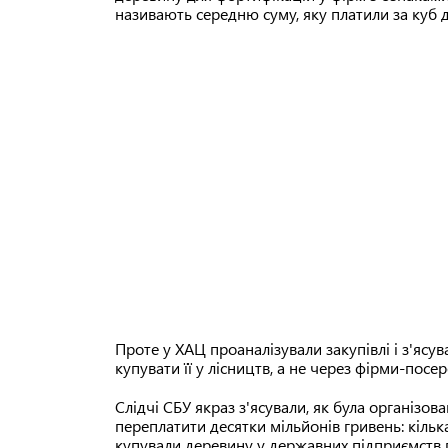
називають середню суму, яку платили за куб 
Проте у ХАЦ проаналізували закупівлі і з'ясу
купувати її у лісництв, а не через фірми-пос
Слідчі СБУ якраз з'ясували, як була організо
переплатити десятки мільйонів гривень: кілька
купували деревину у державних підприємств п