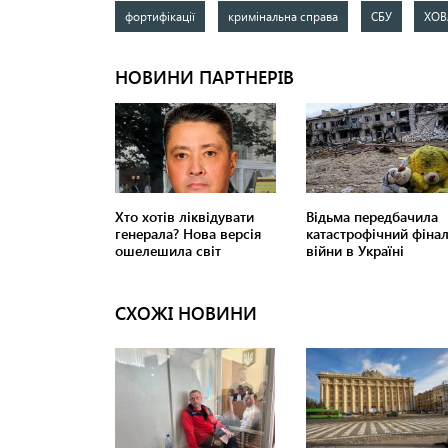
фортифікації
кримінальна справа
СБУ
ХОВ
СХОЖІ НОВИНИ