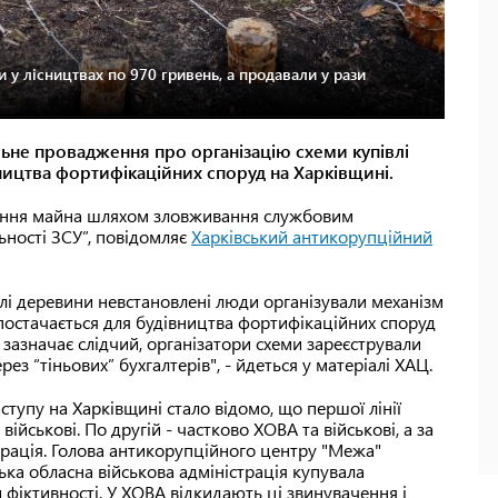
и у лісництвах по 970 гривень, а продавали у рази
льне провадження про організацію схеми купівлі
ицтва фортифікаційних споруд на Харківщині.
нення майна шляхом зловживання службовим
ності ЗСУ”, повідомляє
Харківський антикорупційний
лі деревини невстановлені люди організували механізм
постачається для будівництва фортифікаційних споруд
як зазначає слідчий, організатори схеми зареєстрували
ез “тіньових” бухгалтерів", - йдеться у матеріалі ХАЦ.
ступу на Харківщині стало відомо, що першої лінії
ійськові. По другій - частково ХОВА та військові, а за
страція. Голова антикорупційного центру "Межа"
ка обласна військова адміністрація купувала
 фіктивності. У ХОВА відкидають ці звинувачення і