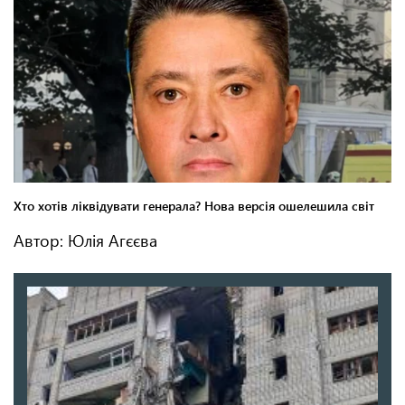
Автор: Юлія Агєєва