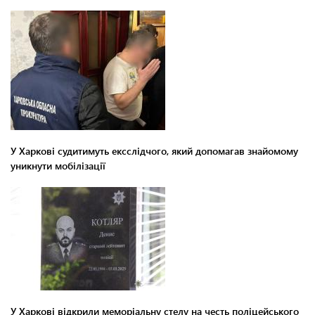
У Харкові судитимуть ексслідчого, який допомагав знайомому
уникнути мобілізації
У Харкові відкрили меморіальну стелу на честь поліцейського