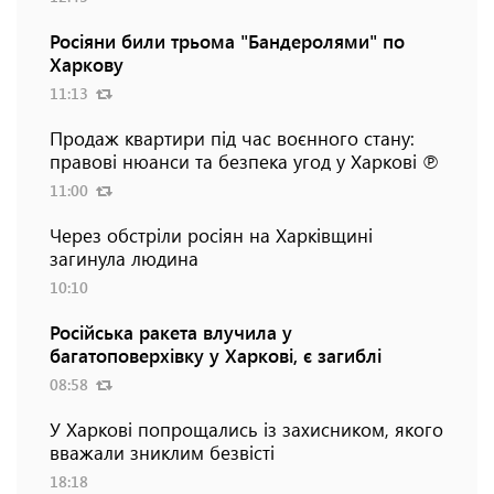
Росіяни били трьома "Бандеролями" по
Харкову
11:13
Продаж квартири під час воєнного стану:
правові нюанси та безпека угод у Харкові ℗
11:00
Через обстріли росіян на Харківщині
загинула людина
10:10
Російська ракета влучила у
багатоповерхівку у Харкові, є загиблі
08:58
У Харкові попрощались із захисником, якого
вважали зниклим безвісті
18:18