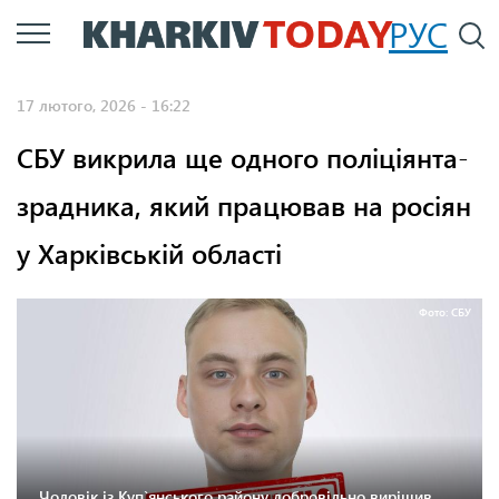
Перейти
РУС
П
до
основного
17 лютого, 2026 - 16:22
вмісту
СБУ викрила ще одного поліціянта-
зрадника, який працював на росіян
у Харківській області
Фото: СБУ
Чоловік із Куп`янського району добровільно вирішив