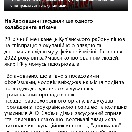
співпрацювати з окупантами.
На Харківщині засудили ще одного
колаборанта-втікача.
29-річний мешканець Куп’янського району пішов
на співпрацю з окупаційною владою та
допомагав слідчому у фейковій міліції. Із серпня
2022 року він займався конвоюванням людей,
яких РФ у чомусь підозрювала.
"Встановлено, що згідно з посадовими
обов’язками, чоловік виїжджав на місця подій та
проводив досудове розслідування у
кримінальних провадженнях
псевдоправоохоронного органу, вишукував
громадян з проукраїнською позицією та колишніх
учасників АТО. Своїми діями засуджений сприяв
становленню незаконної вертикалі владних та
виконавчих окупаційних утворень, "допомагав"
функціонувати каральним органам російської