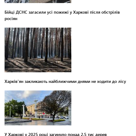
Бійці ДСНС загасили усі пожежі у Харкові після обстрілів
росіян
Харків'ян закликають найближчими днями не ходити до лісу
У Харкові у 2025 році загинуло понад 2,5 тис дерев