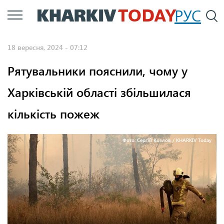
Перейти
РУС
П
до
основного
18 вересня, 2024 - 07:12
вмісту
Рятувальники пояснили, чому у
Харківській області збільшилася
кількість пожеж
Фото: Сергій Козлов / KHARKIV Today