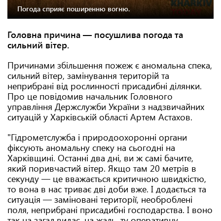
Погода сприяє поширенню вогню.
Головна причина — посушлива погода та
сильний вітер.
Причинами збільшення пожеж є аномальна спека,
сильний вітер, замінування територій та
неприбрані від рослинності присадибні ділянки.
Про це повідомив начальник Головного
управління Держслужби України з надзвичайних
ситуацій у Харківській області Артем Астахов.
"Гідрометслужба і природоохоронні органи
фіксують аномальну спеку на сьогодні на
Харківщині. Останні два дні, ви ж самі бачите,
який поривчастий вітер. Якщо там 20 метрів в
секунду — це вважається критичною швидкістю,
то вона в нас триває дві доби вже. І додається та
ситуація — заміновані території, необроблені
поля, неприбрані присадибні господарства. І воно
так на загал видає, на жаль, ту оперативну