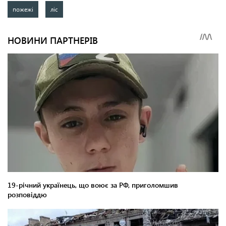
пожежі
ліс