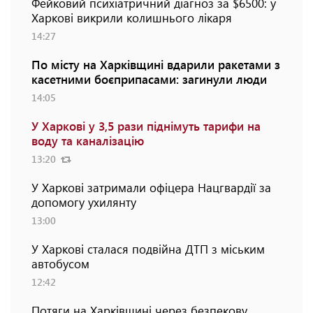
Фейковий психіатричний діагноз за $6500: у
Харкові викрили колишнього лікаря
14:27
По місту на Харківщині вдарили ракетами з
касетними боєприпасами: загинули люди
14:05
У Харкові у 3,5 рази піднімуть тарифи на
воду та каналізацію
13:20
У Харкові затримали офіцера Нацгвардії за
допомогу ухилянту
13:00
У Харкові сталася подвійна ДТП з міським
автобусом
12:42
Потяги на Харківщині через безпекову