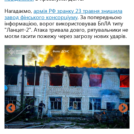
Нагадаємо,
армія РФ зранку 23 травня знищила
завод фінського консорціуму
. За попередньою
інформацією, ворог використовував БпЛА типу
"Ланцет-2". Атака тривала довго, рятувальники не
могли гасити пожежу через загрозу нових ударів.
Фото: ДСНС