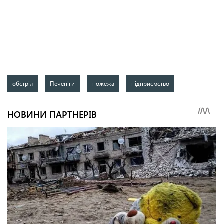
обстріл
Печеніги
пожежа
підприємство