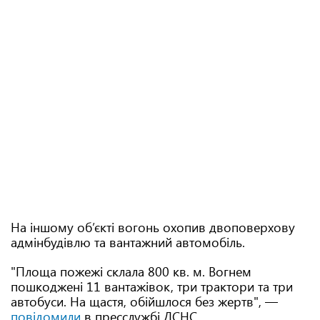
На іншому об’єкті вогонь охопив двоповерхову
адмінбудівлю та вантажний автомобіль.
"Площа пожежі склала 800 кв. м. Вогнем
пошкоджені 11 вантажівок, три трактори та три
автобуси. На щастя, обійшлося без жертв", —
повідомили
в пресслужбі ДСНС.