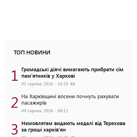
ТОП НОВИНИ
1
Громадські діячі вимагають прибрати сім
пам'ятників у Харкові
05 серпня, 2026 - 16:10
2
На Харківщині восени почнуть рахувати
пасажирів
04 серпня, 2026 - 08:11
3
Немовлятам видають медалі від Терехова
за гроші харків'ян