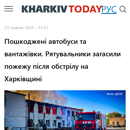
Перейти
РУС
П
до
основного
23 травня, 2025 - 15:57
вмісту
Пошкоджені автобуси та
вантажівки. Рятувальники загасили
пожежу після обстрілу на
Харківщині
Фото: ДСНС