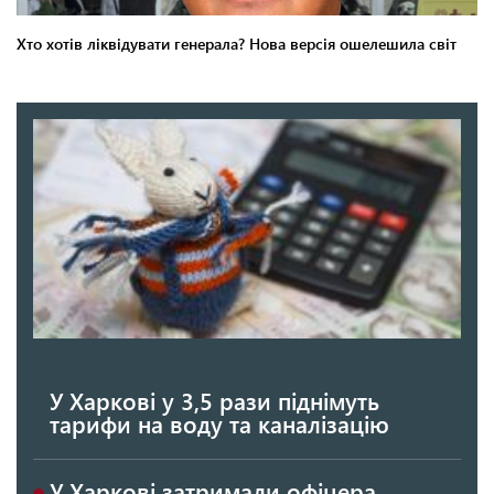
У Харкові у 3,5 рази піднімуть
тарифи на воду та каналізацію
У Харкові затримали офіцера