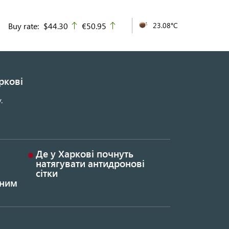
Buy rate:
$44.30
€50.95
23.08°C
up
up
ркові
.
Де у Харкові почнуть
натягувати антидронові
сітки
ьним