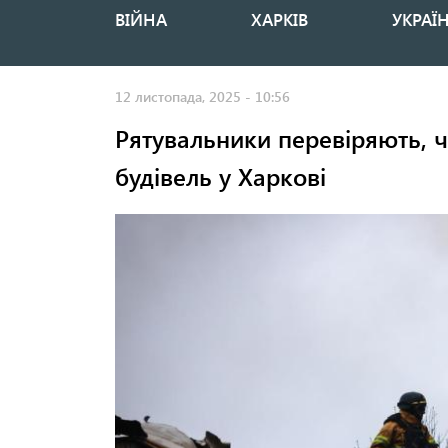
ВІЙНА
ХАРКІВ
УКРАЇ
Основная
навигация
12 листопада, 2025 - 10:56
Рятувальники перевіряють, 
будівель у Харкові