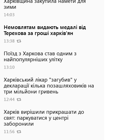
Харківщина закупила намети для
зими
14:03
Немовлятам видають медалі від
Терехова за гроші харків'ян
13:38
Поїзд з Харкова став одним з
найпопулярніших улітку
13:10
Харківський лікар "загубив" у
декларації кілька позашляховиків на
три мільйони гривень
12:44
Харків вирішили прикрашати до
свят: паркуватися у центрі
заборонили
11:56