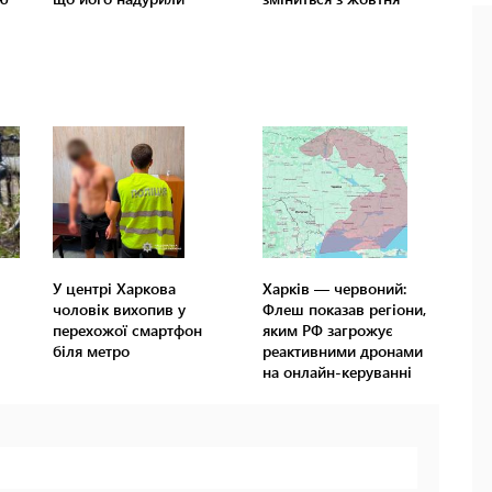
У центрі Харкова
Харків — червоний:
чоловік вихопив у
Флеш показав регіони,
перехожої смартфон
яким РФ загрожує
біля метро
реактивними дронами
на онлайн-керуванні