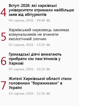
Вступ-2026: які харківські
4
університети отримали найбільше
заяв від абітурієнтів
04 серпня, 2026 - 09:48
Харківський науковець закликає
5
комунальників не вчиняти
екологічний злочин
03 серпня, 2026 - 13:20
Громадські діячі вимагають
6
прибрати сім пам'ятників у
Харкові
05 серпня, 2026 - 16:10
Жителі Харківської області стали
7
головними "боржниками" в
Україні
03 серпня, 2026 - 12:36