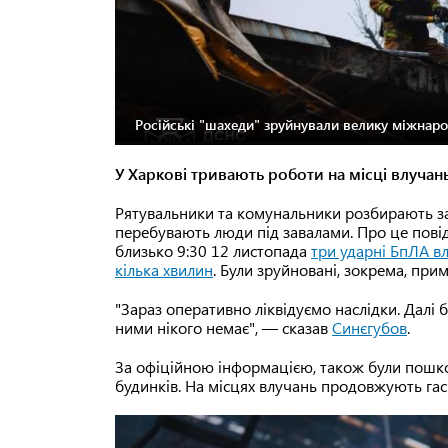
Російські "шахеди" зруйнували велику міжнар
У Харкові тривають роботи на місці влучань
Рятувальники та комунальники розбирають за
перебувають люди під завалами. Про це пові
близько 9:30 12 листопада
три ударні БпЛА вл
кілька хвилин
. Були зруйновані, зокрема, при
"Зараз оперативно ліквідуємо наслідки. Далі 
ними нікого немає", — сказав
Синєгубов
.
За офіційною інформацією, також були пошко
будинків. На місцях влучань продовжують гас