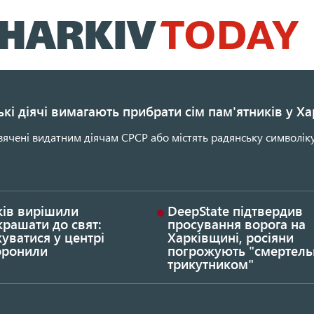
Перейти
до
основного
вмісту
кі діячі вимагають прибрати сім пам'ятників у Ха
ячені видатним діячам СРСР або містять радянську символіку
ків вирішили
DeepState підтвердив
рашати до свят:
просування ворога на
уватися у центрі
Харківщині, росіяни
оронили
погрожують "смертел
трикутником"