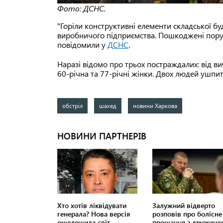
Фото: ДСНС.
"Горіли конструктивні елементи складської бу
виробничого підприємства. Пошкоджені поруч
повідомили у
ДСНС
.
Наразі відомо про трьох постраждалих: від виб
60-річна та 77-річні жінки. Двох людей ушпи
обстріл
шахед
новини Харкова