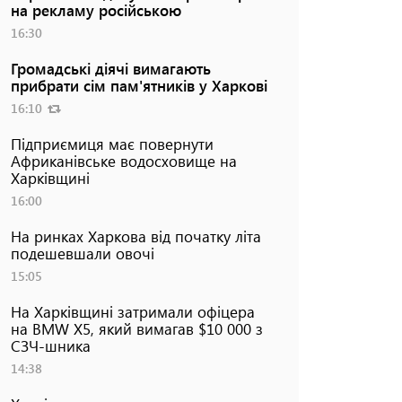
на рекламу російською
16:30
Громадські діячі вимагають
прибрати сім пам'ятників у Харкові
16:10
Підприємиця має повернути
Африканівське водосховище на
Харківщині
16:00
На ринках Харкова від початку літа
подешевшали овочі
15:05
На Харківщині затримали офіцера
на BMW Х5, який вимагав $10 000 з
СЗЧ-шника
14:38