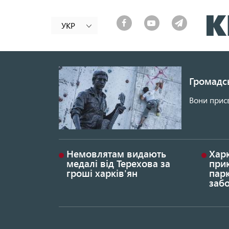
УКР
Громадсь
Вони присв
Немовлятам видають
Хар
медалі від Терехова за
прик
гроші харків'ян
парк
заб