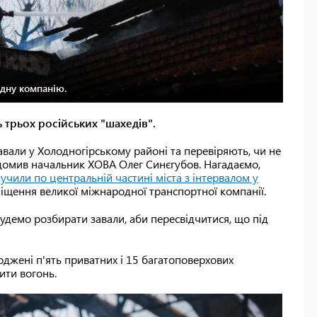
одну компанію.
 трьох російських "шахедів".
вали у Холодногірському районі та перевіряють, чи не
домив начальник ХОВА Олег Синєгубов. Нагадаємо,
учили по центральній частині міста з інтервалом у
міщення великої міжнародної транспортної компанії.
будемо розбирати завали, аби пересвідчитися, що під
джені п'ять приватних і 15 багатоповерхових
ити вогонь.