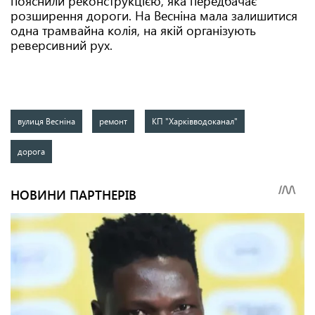
пояснили реконструкцією, яка передбачає
розширення дороги. На Весніна мала залишитися
одна трамвайна колія, на якій організують
реверсивний рух.
вулиця Весніна
ремонт
КП "Харківводоканал"
дорога