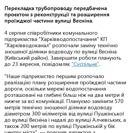
Перекладка трубопроводу передбачена
проєктом з реконструкції та розширення
проїжджої частини вулиці Весніна.
4 серпня співробітники комунального
підприємства "Харківводопостачання" КП
"Харківводоканал" розпочали заміну технічно
зношеної ділянки водоводу по вулиці Весніна
(Київський район). Завершити роботи планують
до 23 вересня, повідомляє
"Суспільне"
.
"Наше підприємство першим розпочало
реалізацію плану розширення проїжджої частини
дороги, оскільки мережі водопостачання
розташовані на глибині більш ніж на два метри й
нижче за всі комунікації. Плануємо замінити 570
метрів технічно зношеної ділянки водоводу
діаметром 300 міліметрів від вулиці Пушкінської
до вулиці Весніна і надалі до вулиці Алчевських, а
також 200 метрів по вулиці Пушкінській у бік
центру міста", — пояснив директор з