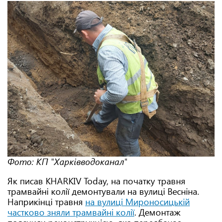
Фото: КП "Харківводоканал"
Як писав KHARKIV Today, на початку травня
трамвайні колії демонтували на вулиці Весніна.
Наприкінці травня
на вулиці Мироносицькій
частково зняли трамвайні колії
. Демонтаж