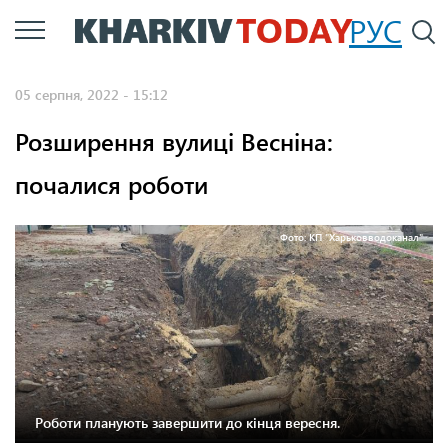
Перейти
РУС
П
до
основного
05 серпня, 2022 - 15:12
вмісту
Розширення вулиці Весніна:
почалися роботи
Фото: КП "Харьковводоканал"
Роботи планують завершити до кінця вересня.