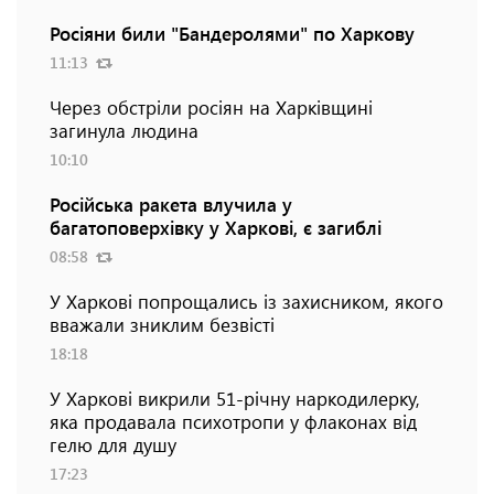
Росіяни били "Бандеролями" по Харкову
11:13
Через обстріли росіян на Харківщині
загинула людина
10:10
Російська ракета влучила у
багатоповерхівку у Харкові, є загиблі
08:58
У Харкові попрощались із захисником, якого
вважали зниклим безвісті
18:18
У Харкові викрили 51-річну наркодилерку,
яка продавала психотропи у флаконах від
гелю для душу
17:23