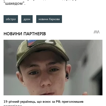
"шахедом".
обстріл
дрон
новини Харкова