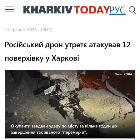
Перейти
РУС
П
до
основного
12 травня, 2026 - 08:07
вмісту
Російський дрон утретє атакував 12-
поверхівку у Харкові
Фото: ХОВА
Окупанти завдали удару по місту за кілька годин до
завершення так званого "перемир`я".