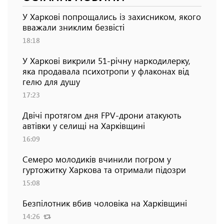
У Харкові попрощались із захисником, якого
вважали зниклим безвісті
18:18
У Харкові викрили 51-річну наркодилерку,
яка продавала психотропи у флаконах від
гелю для душу
17:23
Двічі протягом дня FPV-дрони атакують
автівки у селищі на Харківщині
16:09
Семеро молодиків вчинили погром у
гуртожитку Харкова та отримали підозри
15:08
Безпілотник вбив чоловіка на Харківщині
14:26