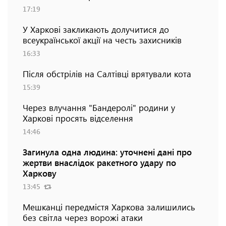
17:19
У Харкові закликають долучитися до
всеукраїнської акції на честь захисників
16:33
Після обстрілів на Салтівці врятували кота
15:39
Через влучання "Бандеролі" родини у
Харкові просять відселення
14:46
Загинула одна людина: уточнені дані про
жертви внаслідок ракетного удару по
Харкову
13:45
Мешканці передмістя Харкова залишились
без світла через ворожі атаки