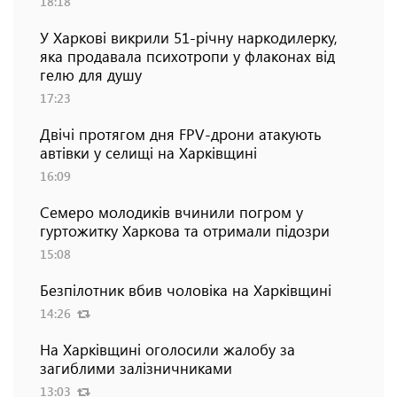
18:18
У Харкові викрили 51-річну наркодилерку,
яка продавала психотропи у флаконах від
гелю для душу
17:23
Двічі протягом дня FPV-дрони атакують
автівки у селищі на Харківщині
16:09
Семеро молодиків вчинили погром у
гуртожитку Харкова та отримали підозри
15:08
Безпілотник вбив чоловіка на Харківщині
14:26
На Харківщині оголосили жалобу за
загиблими залізничниками
13:03