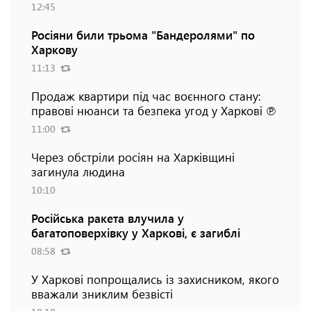
12:45
Росіяни били трьома "Бандеролями" по
Харкову
11:13
Продаж квартири під час воєнного стану:
правові нюанси та безпека угод у Харкові ℗
11:00
Через обстріли росіян на Харківщині
загинула людина
10:10
Російська ракета влучила у
багатоповерхівку у Харкові, є загиблі
08:58
У Харкові попрощались із захисником, якого
вважали зниклим безвісті