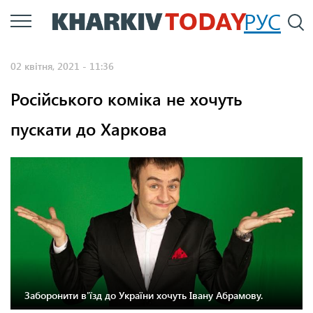
Перейти
РУС
П
до
основного
02 квітня, 2021 - 11:36
вмісту
Російського коміка не хочуть
пускати до Харкова
Заборонити в'їзд до України хочуть Івану Абрамову.