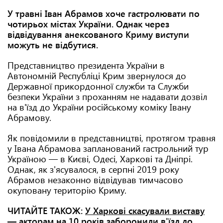
У травні Іван Абрамов хоче гастролювати по
чотирьох містах України. Однак через
відвідування анексованого Криму виступи
можуть не відбутися.
Представництво президента України в
Автономній Республіці Крим звернулося до
Державної прикордонної служби та Служби
безпеки України з проханням не надавати дозвіл
на в'їзд до України російському коміку Івану
Абрамову.
Як повідомили в представництві, протягом травня
у Івана Абрамова запланований гастрольний тур
Україною — в Києві, Одесі, Харкові та Дніпрі.
Однак, як з'ясувалося, в серпні 2019 року
Абрамов незаконно відвідував тимчасово
окуповану територію Криму.
ЧИТАЙТЕ ТАКОЖ:
У Харкові скасували виставу
— акторам на 10 років заборонили в'їзд до