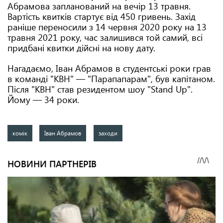
Абрамова запланований на вечір 13 травня.
Вартість квитків стартує від 450 гривень. Захід
раніше переносили з 14 червня 2020 року на 13
травня 2021 року, час залишився той самий, всі
придбані квитки дійсні на нову дату.
Нагадаємо, Іван Абрамов в студентські роки грав
в команді "КВН" — "Парапапарам", був капітаном.
Після "КВН" став резидентом шоу "Stand Up".
Йому — 34 роки.
комік
Іван Абрамов
заходи