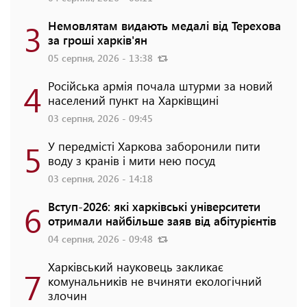
3
Немовлятам видають медалі від Терехова
за гроші харків'ян
05 серпня, 2026 - 13:38
4
Російська армія почала штурми за новий
населений пункт на Харківщині
03 серпня, 2026 - 09:45
5
У передмісті Харкова заборонили пити
воду з кранів і мити нею посуд
03 серпня, 2026 - 14:18
6
Вступ-2026: які харківські університети
отримали найбільше заяв від абітурієнтів
04 серпня, 2026 - 09:48
Харківський науковець закликає
7
комунальників не вчиняти екологічний
злочин