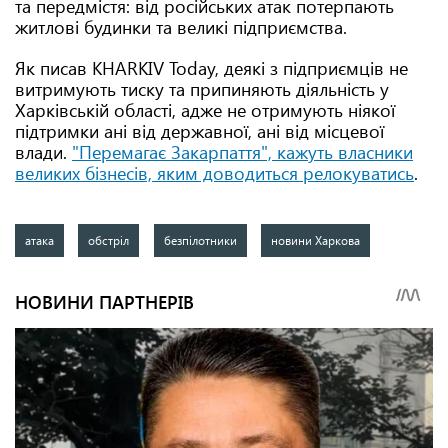
та передмістя: від російських атак потерпають
житлові будинки та великі підприємства.
Як писав KHARKIV Today, деякі з підприємців не
витримують тиску та припиняють діяльність у
Харківській області, адже не отримують ніякої
підтримки ані від державної, ані від місцевої
влади.
"Перемагає Закарпаття", кажуть власники
великих бізнесів, яким доводиться релокуватись
.
атака
обстріл
безпілотники
новини Харкова