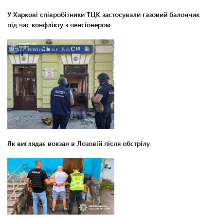
У Харкові співробітники ТЦК застосували газовий балончик
під час конфлікту з пенсіонером
Як виглядає вокзал в Лозовій після обстрілу