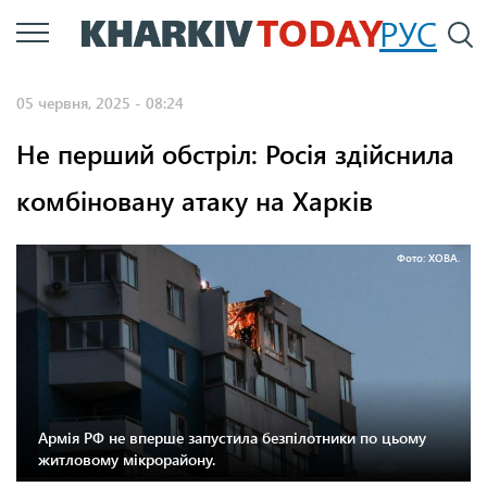
Перейти
РУС
П
до
основного
05 червня, 2025 - 08:24
вмісту
Не перший обстріл: Росія здійснила
комбіновану атаку на Харків
Фото: ХОВА.
Армія РФ не вперше запустила безпілотники по цьому
житловому мікрорайону.