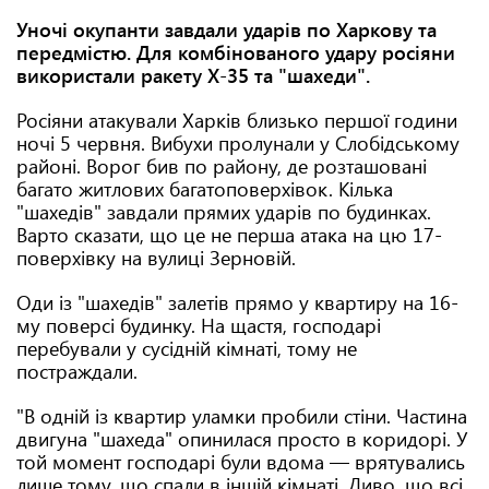
Уночі окупанти завдали ударів по Харкову та
передмістю. Для комбінованого удару росіяни
використали ракету Х-35 та "шахеди".
Росіяни атакували Харків близько першої години
ночі 5 червня. Вибухи пролунали у Слобідському
районі. Ворог бив по району, де розташовані
багато житлових багатоповерхівок. Кілька
"шахедів" завдали прямих ударів по будинках.
Варто сказати, що це не перша атака на цю 17-
поверхівку на вулиці Зерновій.
Оди із "шахедів" залетів прямо у квартиру на 16-
му поверсі будинку. На щастя, господарі
перебували у сусідній кімнаті, тому не
постраждали.
"В одній із квартир уламки пробили стіни. Частина
двигуна "шахеда" опинилася просто в коридорі. У
той момент господарі були вдома — врятувались
лише тому, що спали в іншій кімнаті. Диво, що всі