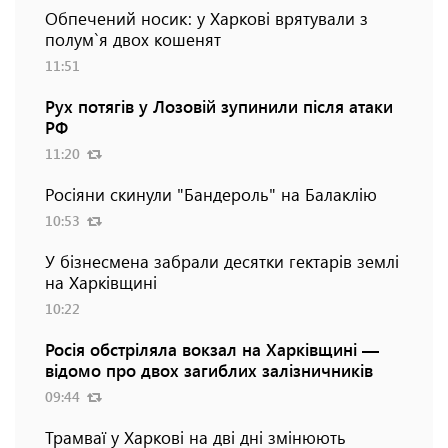
Обпечений носик: у Харкові врятували з
полум`я двох кошенят
11:51
Рух потягів у Лозовій зупинили після атаки
РФ
11:20
Росіяни скинули "Бандероль" на Балаклію
10:53
У бізнесмена забрали десятки гектарів землі
на Харківщині
10:22
Росія обстріляла вокзал на Харківщині —
відомо про двох загиблих залізничників
09:44
Трамваї у Харкові на дві дні змінюють