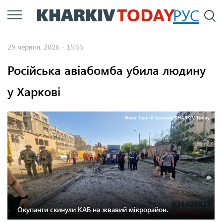
Перейти
РУС
П
до
основного
29 червня, 2026 - 15:55
вмісту
Російська авіабомба убила людину
у Харкові
Фото: Сергій Козлов/KHARKIV Today
Окупанти скинули КАБ на жвавий мікрорайон.