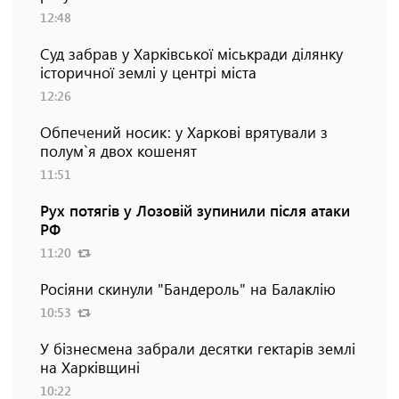
12:48
Суд забрав у Харківської міськради ділянку
історичної землі у центрі міста
12:26
Обпечений носик: у Харкові врятували з
полум`я двох кошенят
11:51
Рух потягів у Лозовій зупинили після атаки
РФ
11:20
Росіяни скинули "Бандероль" на Балаклію
10:53
У бізнесмена забрали десятки гектарів землі
на Харківщині
10:22