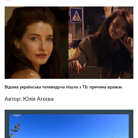
Автор: Юлія Агєєва