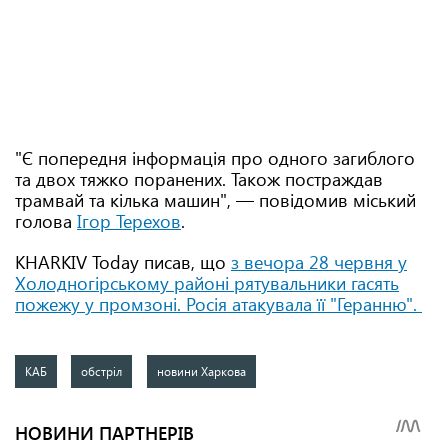
"Є попередня інформація про одного загиблого
та двох тяжко поранених. Також постраждав
трамвай та кілька машин", — повідомив міський
голова
Ігор Терехов
.
KHARKIV Today писав, що
з вечора 28 червня у
Холодногірському районі рятувальники гасять
пожежу у промзоні. Росія атакувала її "Геранню".
КАБ
обстріл
новини Харкова