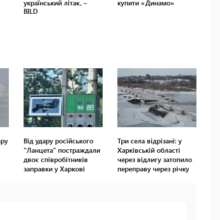
ару
Від удару російського
Три села відрізані: у
"Ланцета" постраждали
Харківській області
двоє співробітників
через відлигу затопило
заправки у Харкові
переправу через річку