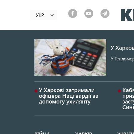
УКР
У Харков
У Тепломер
У Харкові затримали
Каб
офіцера Нацгвардії за
при
допомогу ухилянту
заст
Син