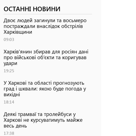
ОСТАННІ НОВИНИ
Двоє людей загинули та восьмеро
постраждали внаслідок обстрілів
Харківщини
09:03
Харків’янин збирав для росіян дані
про військові об’єкти та коригував
удари
19:25
У Харкові та області прогнозують
град і шквали: якою буде погода у
вихідні
18:14
Деякі трамваї та тролейбуси у
Харкові не курсуватимуть майже
весь день
17:38