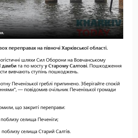
я.
вох переправах на півночі Харківської області.
 логістичні шляхи Сил Оборони на Вовчанському
ї дамби
та по мосту
у Старому Салтові
. Пошкодження
лісти вивчають ступінь пошкоджень.
тну Печенізької греблі припинено. Зберігайте спокій
ннями", — повідомив очільник Печеніхької громади
омили, що закриті переправи:
 поблизу селища Печеніги;
 поблизу селища Старий Салтів.