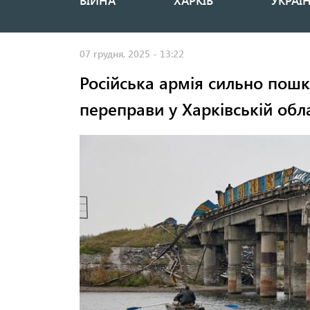
ВІЙНА
ХАРКІВ
УКРАЇ
Основная
навигация
07 грудня, 2025 - 13:22
Російська армія сильно пошк
переправи у Харківській облас