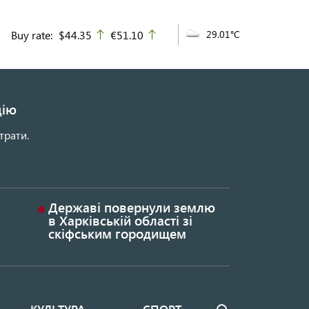
Buy rate:
$44.35
€51.10
29.01°C
up
up
цію
трати.
Державі повернули землю
в Харківській області зі
скіфським городищем