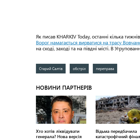
Як писав KHARKIV Today, останні кілька тижні
Ворог намагається вирватися на трасу Вовчанс
на сході, заході та на півдні місті. В Угрупова
Старий Салтів
обстріл
переправа