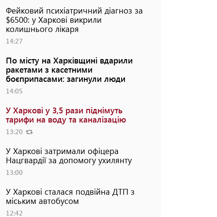
Фейковий психіатричний діагноз за
$6500: у Харкові викрили
колишнього лікаря
14:27
По місту на Харківщині вдарили
ракетами з касетними
боєприпасами: загинули люди
14:05
У Харкові у 3,5 рази піднімуть
тарифи на воду та каналізацію
13:20
У Харкові затримали офіцера
Нацгвардії за допомогу ухилянту
13:00
У Харкові сталася подвійна ДТП з
міським автобусом
12:42