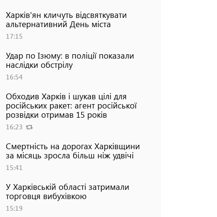
Харків'ян кличуть відсвяткувати
альтернативний День міста
17:15
Удар по Ізюму: в поліції показали
наслідки обстрілу
16:54
Обходив Харків і шукав цілі для
російських ракет: агент російської
розвідки отримав 15 років
16:23
Смертність на дорогах Харківщини
за місяць зросла більш ніж удвічі
15:41
У Харківській області затримали
торговця вибухівкою
15:19