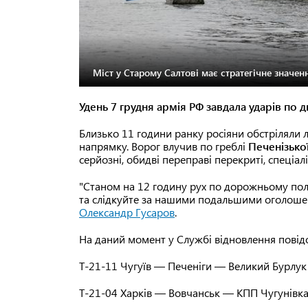
Міст у Старому Салтові має стратегічне значенн
Удень 7 грудня армія РФ завдала ударів по д
Близько 11 години ранку росіяни обстріляли
напрямку. Ворог влучив по греблі
Печенізько
серйозні, обидві переправі перекриті, спеціа
"Станом на 12 годину рух по дорожньому поло
та слідкуйте за нашими подальшими оголоше
Олександр Гусаров
.
На даний момент у Службі відновлення повід
Т-21-11 Чугуїв — Печеніги — Великий Бурлук
Т-21-04 Харків — Вовчанськ — КПП Чугунівка