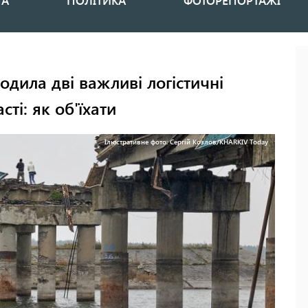
НА
ПОЛІТИКА
ФОТОРЕПОРТАЖІ
одила дві важливі логістичні
ті: як об'їхати
Ілюстративне фото: Сергій Козлов/KHARKIV Today