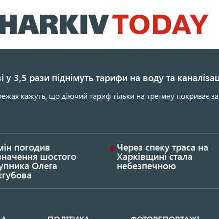
Перейти
до
основного
вмісту
і у 3,5 рази піднімуть тарифи на воду та каналіза
ежах кажуть, що діючий тариф тільки на третину покриває за
мін погодив
Через спеку траса на
значення шостого
Харківщині стала
упника Олега
небезпечною
єгубова