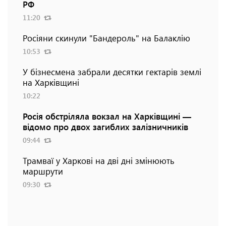
РФ
11:20
Росіяни скинули "Бандероль" на Балаклію
10:53
У бізнесмена забрали десятки гектарів землі
на Харківщині
10:22
Росія обстріляла вокзал на Харківщині —
відомо про двох загиблих залізничників
09:44
Трамваї у Харкові на дві дні змінюють
маршрути
09:30