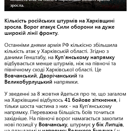
зросла.
Кількість російських штурмів на Харківщині
зросла. Ворог атакує Сили оборони на дуже
широкій лінії фронту.
Останніми днями армія РФ кількісно збільшила
кількість атак у Харківській області. Згідно з
даними Генштабу, на
Куп'янському напрямку
відбувається менше штурмів, ніж на півночі та
північному сході Харківської області. Це
Вовчанський
,
Дворічанський
та
Великобурлуцький
напрямки.
У зведенні за 8 жовтня йдеться про те, що загалом
на Харківщині відбулось
41 бойове зіткнення
, і
тільки шоста частина з них - на Куп'янському
напрямку. Переважна більшість боїв точиться
західніше. На півночі ворог намагається захопити
нові позиції у
Вовчанську
, штурмує
у бік Липців
,
на плацдармі
у напрямку Великого Бурлука
( у