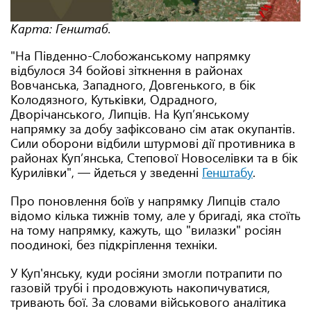
Карта: Генштаб.
"На Південно-Слобожанському напрямку
відбулося 34 бойові зіткнення в районах
Вовчанська, Западного, Довгенького, в бік
Колодязного, Кутьківки, Одрадного,
Дворічанського, Липців. На Куп’янському
напрямку за добу зафіксовано сім атак окупантів.
Сили оборони відбили штурмові дії противника в
районах Куп’янська, Степової Новоселівки та в бік
Курилівки", — йдеться у зведенні
Генштабу
.
Про поновлення боїв у напрямку Липців стало
відомо кілька тижнів тому, але у бригаді, яка стоїть
на тому напрямку, кажуть, що "вилазки" росіян
поодинокі, без підкріплення техніки.
У Куп'янську, куди росіяни змогли потрапити по
газовій трубі і продовжують накопичуватися,
тривають бої. За словами військового аналітика