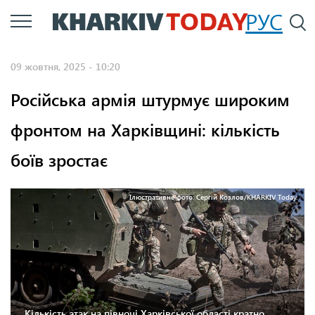
Перейти
РУС
П
до
основного
09 жовтня, 2025 - 10:20
вмісту
Російська армія штурмує широким
фронтом на Харківщині: кількість
боїв зростає
Ілюстративне фото: Сергій Козлов/KHARKIV Today.
Кількість атак на півночі Харківської області кратно