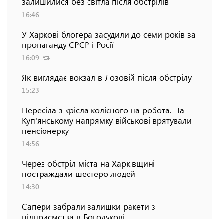
залишилися без світла після обстрілів
16:46
У Харкові блогера засудили до семи років за
пропаганду СРСР і Росії
16:09
Як виглядає вокзал в Лозовій після обстрілу
15:23
Пересіла з крісла колісного на робота. На
Куп'янському напрямку військові врятували
пенсіонерку
14:56
Через обстріл міста на Харківщині
постраждали шестеро людей
14:30
Сапери забрали залишки ракети з
підприємства в Богодухові