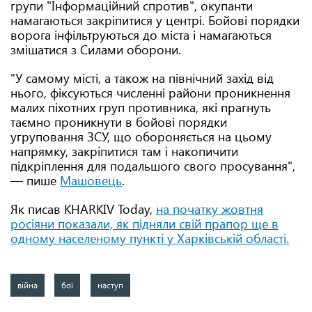
групи "Інформаційний спротив", окупанти
намагаються закріпитися у центрі. Бойові порядки
ворога інфільтруються до міста і намагаються
змішатися з Силами оборони.
"У самому місті, а також на північний захід від
нього, фіксуються численні райони проникнення
малих піхотних груп противника, які прагнуть
таємно проникнути в бойові порядки
угруповання ЗСУ, що обороняється на цьому
напрямку, закріпитися там і накопичити
підкріплення для подальшого свого просування",
— пише
Машовець
.
Як писав KHARKIV Today,
на початку жовтня
росіяни показали, як підняли свій прапор ще в
одному населеному пункті у Харківській області.
війна
бої
наступ