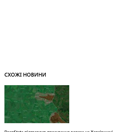
СХОЖІ НОВИНИ
DeepState підтвердив просування ворога на Харківщині,