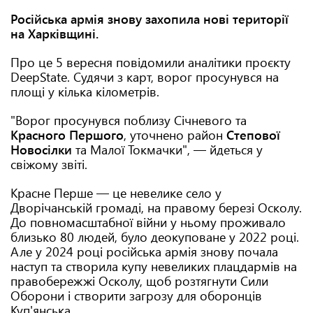
Російська армія знову захопила нові території
на Харківщині.
Про це 5 вересня повідомили аналітики проєкту
DeepState. Судячи з карт, ворог просунувся на
площі у кілька кілометрів.
"Ворог просунувся поблизу Січневого та
Красного Першого
, уточнено район
Степової
Новосілки
та Малої Токмачки", — йдеться у
свіжому звіті.
Красне Перше — це невелике село у
Дворічанській громаді, на правому березі Осколу.
До повномасштабної війни у ньому проживало
близько 80 людей, було деокуповане у 2022 році.
Але у 2024 році російська армія знову почала
наступ та створила купу невеликих плацдармів на
правобережжі Осколу, щоб розтягнути Сили
Оборони і створити загрозу для оборонців
Куп'янська.