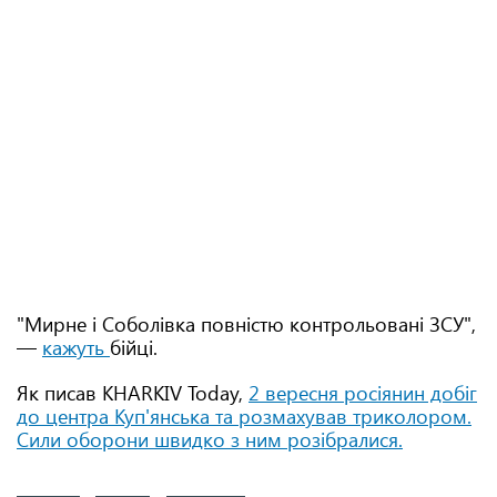
"Мирне і Соболівка повністю контрольовані ЗСУ",
—
кажуть
бійці.
Як писав KHARKIV Today,
2 вересня росіянин добіг
до центра Куп'янська та розмахував триколором.
Сили оборони швидко з ним розібралися.