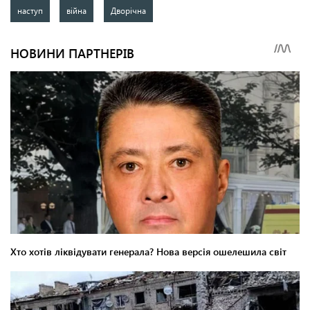
наступ
війна
Дворічна