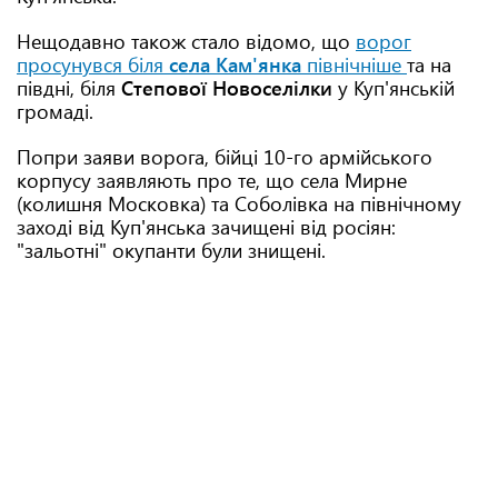
Нещодавно також стало відомо, що
ворог
просунувся біля
села Кам'янка
північніше
та на
півдні, біля
Степової Новоселілки
у Куп'янській
громаді.
Попри заяви ворога, бійці 10-го армійського
корпусу заявляють про те, що села Мирне
(колишня Московка) та Соболівка на північному
заході від Куп'янська зачищені від росіян:
"зальотні" окупанти були знищені.