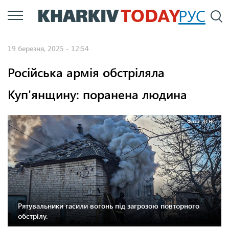
Перейти
РУС
П
до
основного
19 березня, 2025 - 12:54
вмісту
Російська армія обстріляла
Куп'янщину: поранена людина
Фото: ДСНС.
Рятувальники гасили вогонь під загрозою повторного
обстрілу.