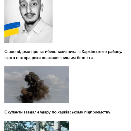
Стало відомо про загибель захисника із Харківського району,
якого півтора роки вважали зниклим безвісти
Окупанти завдали удару по харківському підприємству