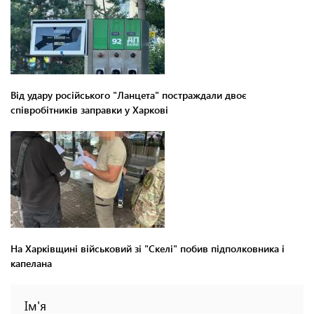
Від удару російського "Ланцета" постраждали двоє
співробітників заправки у Харкові
На Харківщині військовий зі "Скелі" побив підполковника і
капелана
Ім'я