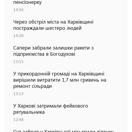
пенсіонерку
14:56
Через обстріл міста на Харківщині
постраждали шестеро людей
14:30
Сапери забрали залишки ракети з
підприємства в Богодухові
13:55
У прикордонній громаді на Харківщині
вирішили витратити 1,7 млн гривень на
ремонт сільради
13:13
У Харкові затримали фейкового
рятувальника
12:48
Суд забрав у Харківської міськради ділянку