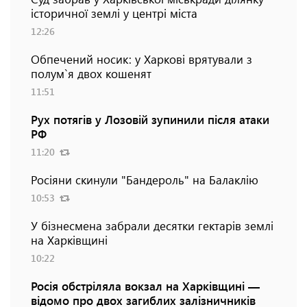
історичної землі у центрі міста
12:26
Обпечений носик: у Харкові врятували з
полум`я двох кошенят
11:51
Рух потягів у Лозовій зупинили після атаки
РФ
11:20
Росіяни скинули "Бандероль" на Балаклію
10:53
У бізнесмена забрали десятки гектарів землі
на Харківщині
10:22
Росія обстріляла вокзал на Харківщині —
відомо про двох загиблих залізничників