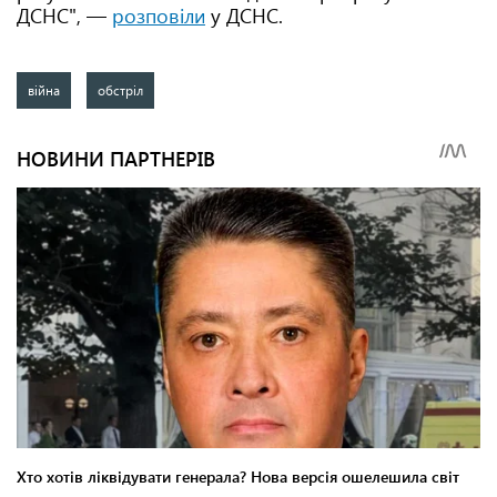
ДСНС", —
розповіли
у ДСНС.
війна
обстріл