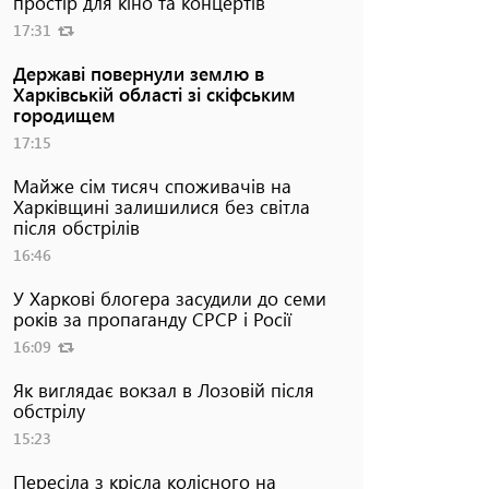
простір для кіно та концертів
17:31
Державі повернули землю в
Харківській області зі скіфським
городищем
17:15
Майже сім тисяч споживачів на
Харківщині залишилися без світла
після обстрілів
16:46
У Харкові блогера засудили до семи
років за пропаганду СРСР і Росії
16:09
Як виглядає вокзал в Лозовій після
обстрілу
15:23
Пересіла з крісла колісного на