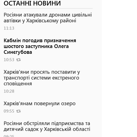
ОСТАННІ НОВИНИ
Росіяни атакували дронами цивільні
автівки у Харківському районі
11:13
Кабмін погодив призначення
шостого заступника Олега
Синєгубова
10:53
Харків'яни просять поставити у
транспорті системи екстреного
сповіщення
10:28
Харків'янам повернули озеро
09:55
Росіяни обстріляли підприємства та
дитячий садок у Харківській області
09:25