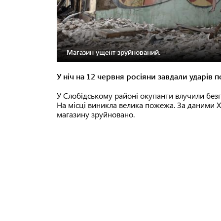
Магазин ущент зруйнований.
У ніч на 12 червня росіяни завдали ударів 
У Слобідському районі окупанти влучили безп
На місці виникла велика пожежа. За даними Х
магазину зруйновано.