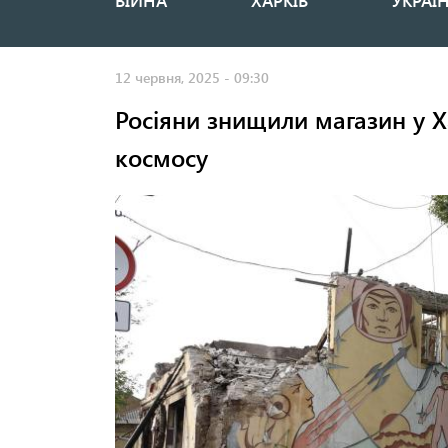
ВІЙНА
ХАРКІВ
УКРАЇ
Основная
навигация
12 червня, 2025 - 09:30
Росіяни знищили магазин у Х
космосу