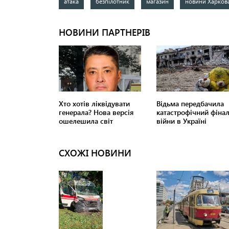
атака
безпілотник
магазин
новини Харков
СХОЖІ НОВИНИ