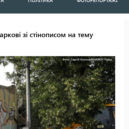
НА
ПОЛІТИКА
ФОТОРЕПОРТАЖІ
аркові зі стінописом на тему
Фото: Сергій Козлов/KHARKIV Today.