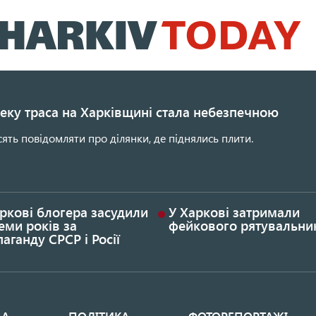
Перейти
до
основного
вмісту
еку траса на Харківщині стала небезпечною
сять повідомляти про ділянки, де піднялись плити.
ркові блогера засудили
У Харкові затримали
еми років за
фейкового рятувальни
аганду СРСР і Росії