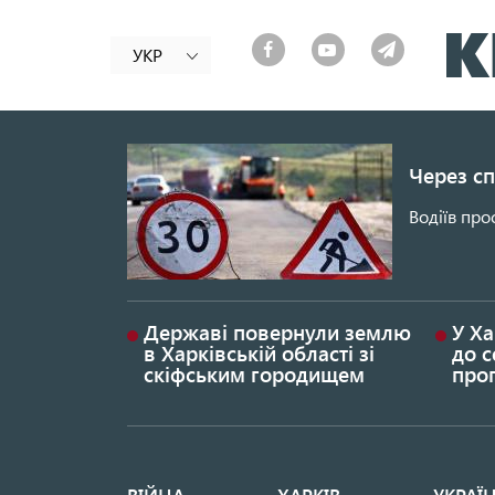
УКР
Через сп
Водіїв про
Державі повернули землю
У Ха
в Харківській області зі
до с
скіфським городищем
проп