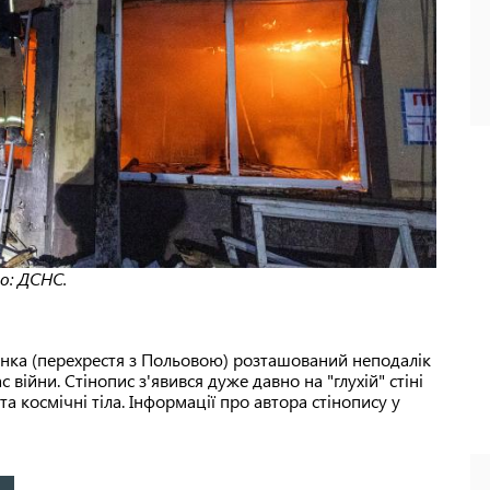
о: ДСНС.
енка (перехрестя з Польовою) розташований неподалік
с війни. Стінопис з'явився дуже давно на "глухій" стіні
а космічні тіла. Інформації про автора стінопису у