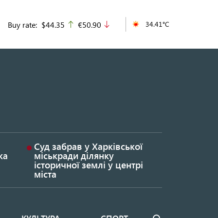
Buy rate:
$44.35
€50.90
34.41°C
up
down
Суд забрав у Харківської
ка
міськради ділянку
історичної землі у центрі
міста