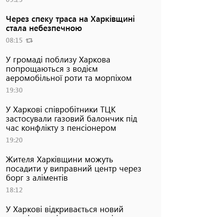
Через спеку траса на Харківщині
стала небезпечною
08:15
У громаді поблизу Харкова
попрощаються з водієм
аеромобільної роти та морпіхом
19:30
У Харкові співробітники ТЦК
застосували газовий балончик під
час конфлікту з пенсіонером
19:20
Жителя Харківщини можуть
посадити у виправний центр через
борг з аліментів
18:12
У Харкові відкривається новий