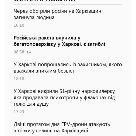
Через обстріли росіян на Харківщині
загинула людина
10:10
Російська ракета влучила у
багатоповерхівку у Харкові, є загиблі
08:58
У Харкові попрощались із захисником, якого
вважали зниклим безвісті
18:18
У Харкові викрили 51-річну наркодилерку,
яка продавала психотропи у флаконах від
гелю для душу
17:23
Двічі протягом дня FPV-дрони атакують
автівки у селищі на Харківщині