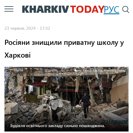
Перейти
РУС
П
до
основного
23 червня, 2024 - 17:32
вмісту
Росіяни знищили приватну школу у
Харкові
Фото: Сергій Козлов/KHARKIV Today.
Будівля освітнього закладу сильно пошкоджена.