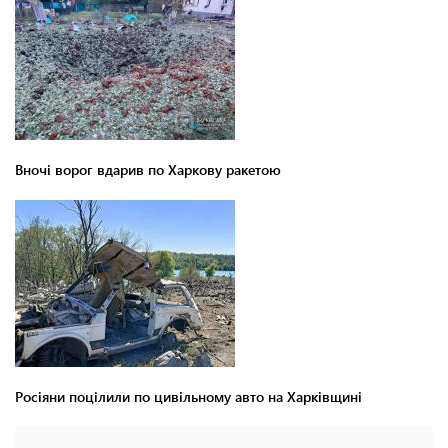
Вночі ворог вдарив по Харкову ракетою
Росіяни поцілили по цивільному авто на Харківщині