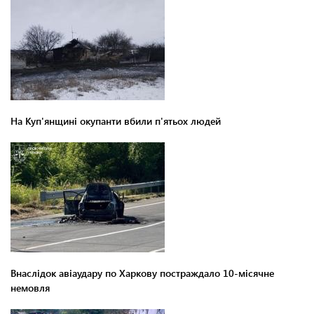
На Куп'янщині окупанти вбили п'ятьох людей
Внаслідок авіаудару по Харкову постраждало 10-місячне
немовля