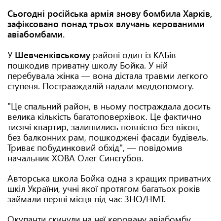
Сьогодні російська армія знову бомбила Харків,
зафіксовано понад трьох влучань керованими
авіабомбами.
У
Шевченківському
районі один із КАБів
пошкодив приватну школу Бойка. У ній
перебувала жінка — вона дістала травми легкого
ступеня. Пострааждалій надали меддопомогу.
"Це спальний район, в ньому постраждала досить
велика кількість багатоповерхівок. Це фактично
тисячі квартир, залишились повністю без вікон,
без балконних рам, пошкоджені фасади будівель.
Триває побудинковий обхід", — повідомив
начальник ХОВА Олег Синєгубов.
Авторська школа Бойка одна з кращих приватних
шкіл України, учні якої протягом багатьох років
займали перші місця під час ЗНО/НМТ.
Окупанти скинули на неї керовану авіабомбу