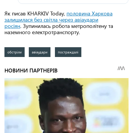
Як писав KHARKIV Today,
половина Харкова
залишилася без світла через авіаудари
росіян
. Зупинилась робота метрополітену та
наземного електротранспорту.
обстріли
авіаудари
постраждалі