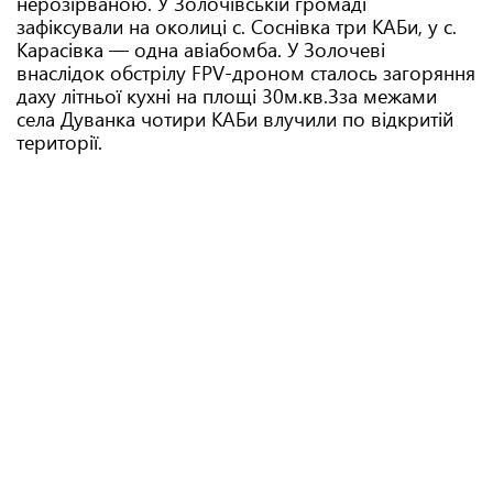
нерозірваною. У Золочівській громаді
зафіксували на околиці с. Соснівка три КАБи, у с.
Карасівка — одна авіабомба. У Золочеві
внаслідок обстрілу FPV-дроном сталось загоряння
даху літньої кухні на площі 30м.кв.Зза межами
села Дуванка чотири КАБи влучили по відкритій
території.