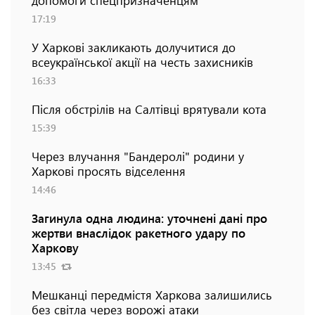
допомоги спецпризначенцям
17:19
У Харкові закликають долучитися до
всеукраїнської акції на честь захисників
16:33
Після обстрілів на Салтівці врятували кота
15:39
Через влучання "Бандеролі" родини у
Харкові просять відселення
14:46
Загинула одна людина: уточнені дані про
жертви внаслідок ракетного удару по
Харкову
13:45
Мешканці передмістя Харкова залишились
без світла через ворожі атаки