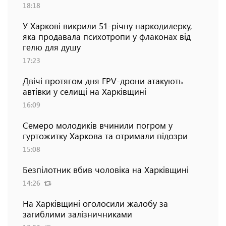
18:18
У Харкові викрили 51-річну наркодилерку,
яка продавала психотропи у флаконах від
гелю для душу
17:23
Двічі протягом дня FPV-дрони атакують
автівки у селищі на Харківщині
16:09
Семеро молодиків вчинили погром у
гуртожитку Харкова та отримали підозри
15:08
Безпілотник вбив чоловіка на Харківщині
14:26
На Харківщині оголосили жалобу за
загиблими залізничниками