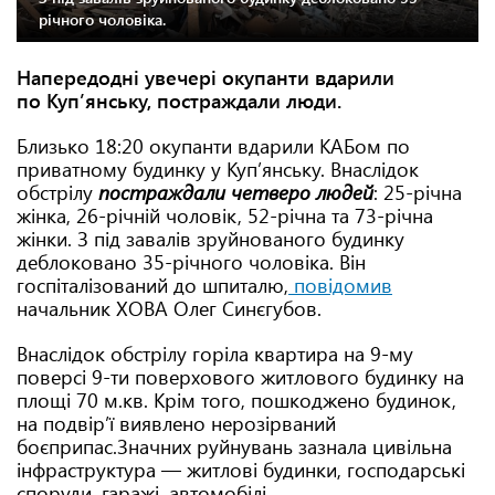
річного чоловіка.
Напередодні увечері окупанти вдарили
по Куп’янську, постраждали люди.
Близько 18:20 окупанти вдарили КАБом по
приватному будинку у Куп’янську. Внаслідок
обстрілу
постраждали четверо людей
: 25-річна
жінка, 26-річній чоловік, 52-річна та 73-річна
жінки. З під завалів зруйнованого будинку
деблоковано 35-річного чоловіка. Він
госпіталізований до шпиталю,
повідомив
начальник ХОВА Олег Синєгубов.
Внаслідок обстрілу горіла квартира на 9-му
поверсі 9-ти поверхового житлового будинку на
площі 70 м.кв. Крім того, пошкоджено будинок,
на подвірʼї виявлено нерозірваний
боєприпас.Значних руйнувань зазнала цивільна
інфраструктура — житлові будинки, господарські
споруди, гаражі, автомобілі.