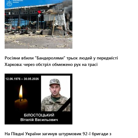
Росіяни вбили "Бандеролями" трьох людей у передмісті
Харкова: через обстріл обмежено рух на трасі
На Півдні України загинув штурмовик 92-ї бригади з