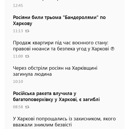
12:45
Росіяни били трьома "Бандеролями" по
Харкову
11:13
Продаж квартири під час воєнного стану:
правові нюанси та безпека угод у Харкові ℗
11:00
Через обстріли росіян на Харківщині
загинула людина
10:10
Російська ракета влучила у
багатоповерхівку у Харкові, є загиблі
08:58
У Харкові попрощались із захисником, якого
вважали зниклим безвісті