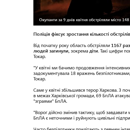
Окупанти за 9 днів квітня обстріляли місто 148 
Поліція фіксує зростання кількості обстрілі
Від початку року область обстріляли
1167 раз
людей загинули,
зокрема
діти
. Такі цифри п
Токар.
"У квітні ми бачимо продовження інтенсивних 
задокументувала 18 вражень безпілотниками, 
Токар.
Саме у квітні збільшився терор Харкова. З поч
в межах Харківської громади, 69 БпЛА атакува
"зграями" БпЛА.
"Ворог дійсно змінив тактику, щоб завдават
БпЛА є неточними і руйнують цивільні підпри
Часто безпілотники прилітають з певним інтер