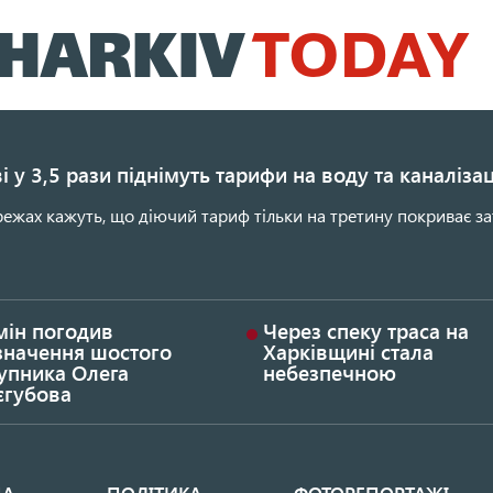
Перейти
до
основного
вмісту
і у 3,5 рази піднімуть тарифи на воду та каналіза
ежах кажуть, що діючий тариф тільки на третину покриває за
мін погодив
Через спеку траса на
значення шостого
Харківщині стала
упника Олега
небезпечною
єгубова