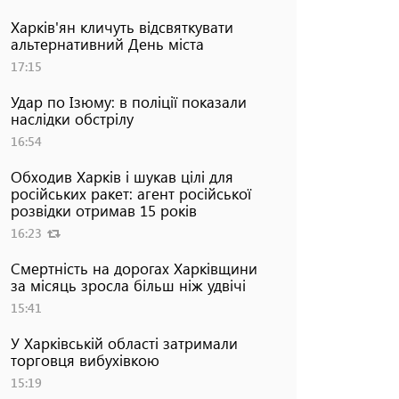
Харків'ян кличуть відсвяткувати
альтернативний День міста
17:15
Удар по Ізюму: в поліції показали
наслідки обстрілу
16:54
Обходив Харків і шукав цілі для
російських ракет: агент російської
розвідки отримав 15 років
16:23
Смертність на дорогах Харківщини
за місяць зросла більш ніж удвічі
15:41
У Харківській області затримали
торговця вибухівкою
15:19