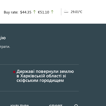
Buy rate:
$44.35
€51.10
29.01°C
up
up
цію
трати.
Державі повернули землю
в Харківській області зі
скіфським городищем