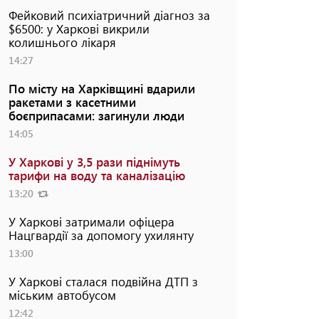
Фейковий психіатричний діагноз за
$6500: у Харкові викрили
колишнього лікаря
14:27
По місту на Харківщині вдарили
ракетами з касетними
боєприпасами: загинули люди
14:05
У Харкові у 3,5 рази піднімуть
тарифи на воду та каналізацію
13:20
У Харкові затримали офіцера
Нацгвардії за допомогу ухилянту
13:00
У Харкові сталася подвійна ДТП з
міським автобусом
12:42