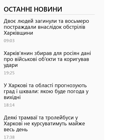
ОСТАННІ НОВИНИ
Двоє людей загинули та восьмеро
постраждали внаслідок обстрілів
Харківщини
09:03
Харків’янин збирав для росіян дані
про військові об’єкти та коригував
удари
19:25
У Харкові та області прогнозують
град і шквали: якою буде погода у
вихідні
18:14
Деякі трамваї та тролейбуси у
Харкові не курсуватимуть майже
весь день
17:38