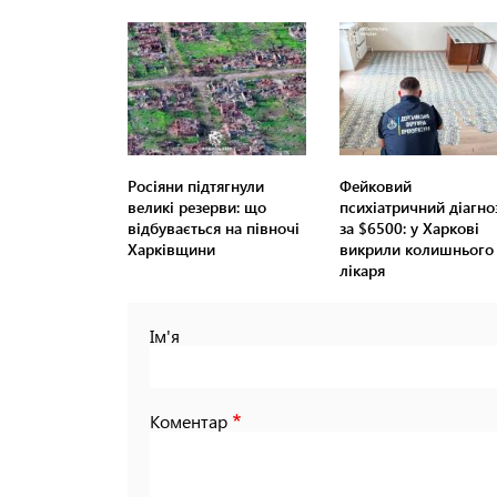
Росіяни підтягнули
Фейковий
великі резерви: що
психіатричний діагно
відбувається на півночі
за $6500: у Харкові
Харківщини
викрили колишнього
лікаря
Ім'я
Коментар