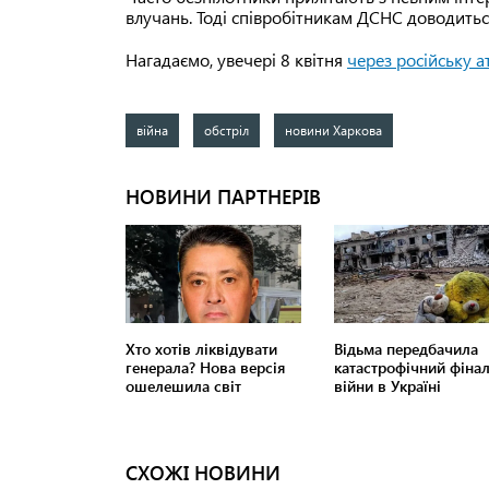
влучань. Тоді співробітникам ДСНС доводитьс
Нагадаємо, увечері 8 квітня
через російську а
війна
обстріл
новини Харкова
СХОЖІ НОВИНИ