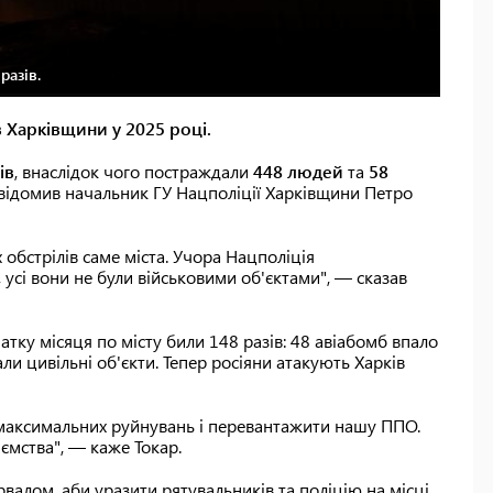
разів.
в Харківщини у 2025 році.
ів
, внаслідок чого постраждали
448 людей
та
58
овідомив начальник ГУ Нацполіції Харківщини Петро
обстрілів саме міста. Учора Нацполіція
усі вони не були військовими об'єктами", — сказав
атку місяця по місту били 148 разів: 48 авіабомб впало
ли цивільні об'єкти. Тепер росіяни атакують Харків
и максимальних руйнувань і перевантажити нашу ППО.
ємства", — каже Токар.
валом, аби уразити рятувальників та поліцію на місці