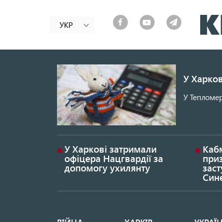
УКР
У Харков
У Тепломер
У Харкові затримали
Каб
офіцера Нацгвардії за
при
допомогу ухилянту
заст
Син