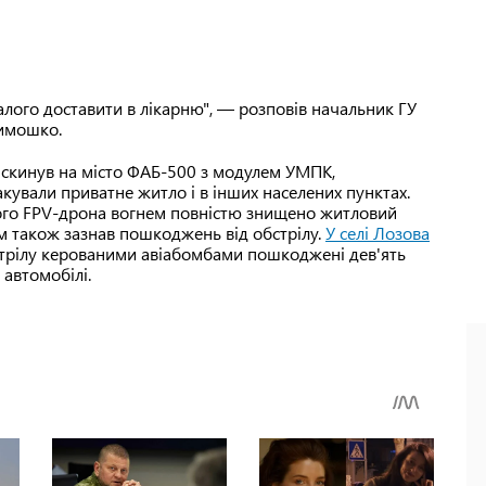
ого доставити в лікарню", — розповів начальник ГУ
Тимошко.
г скинув на місто ФАБ-500 з модулем УМПК,
кували приватне житло і в інших населених пунктах.
ого FPV-дрона вогнем повністю знищено житловий
ім також зазнав пошкоджень від обстрілу.
У селі Лозова
трілу керованими авіабомбами пошкоджені дев'ять
 автомобілі.