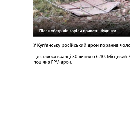
Після обстрілів горіли приватні будинки.
У Куп'янську російський дрон поранив чоло
Це сталося вранці 30 липня о 6:40. Місцевий 
поцілив FPV-дрон.