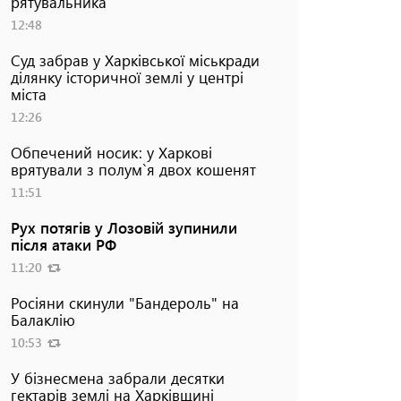
рятувальника
12:48
Суд забрав у Харківської міськради
ділянку історичної землі у центрі
міста
12:26
Обпечений носик: у Харкові
врятували з полум`я двох кошенят
11:51
Рух потягів у Лозовій зупинили
після атаки РФ
11:20
Росіяни скинули "Бандероль" на
Балаклію
10:53
У бізнесмена забрали десятки
гектарів землі на Харківщині