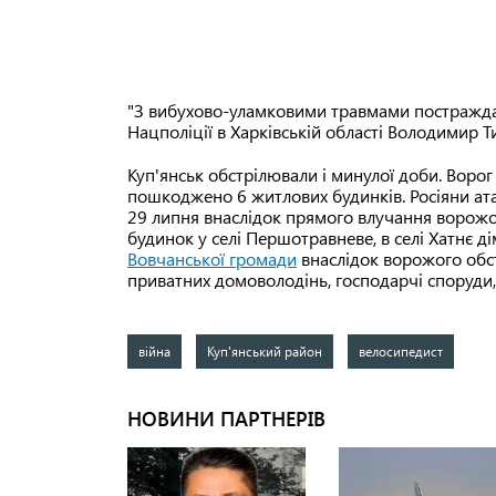
"З вибухово-уламковими травмами постраждал
Нацполіції в Харківській області Володимир 
Куп'янськ обстрілювали і минулої доби. Воро
пошкоджено 6 житлових будинків. Росіяни ата
29 липня внаслідок прямого влучання ворож
будинок у селі Першотравневе, в селі Хатнє д
Вовчанської громади
внаслідок ворожого обс
приватних домоволодінь, господарчі споруди,
війна
Куп'янський район
велосипедист