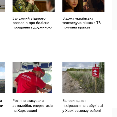
и
Росіяни атакували
Велосипедист
ки
автомобіль енергетиків
підірвався на вибухівці
на Харківщині
у Харківському районі