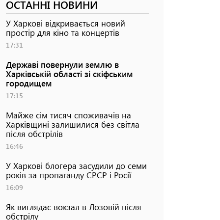
ОСТАННІ НОВИНИ
У Харкові відкривається новий
простір для кіно та концертів
17:31
Державі повернули землю в
Харківській області зі скіфським
городищем
17:15
Майже сім тисяч споживачів на
Харківщині залишилися без світла
після обстрілів
16:46
У Харкові блогера засудили до семи
років за пропаганду СРСР і Росії
16:09
Як виглядає вокзал в Лозовій після
обстрілу