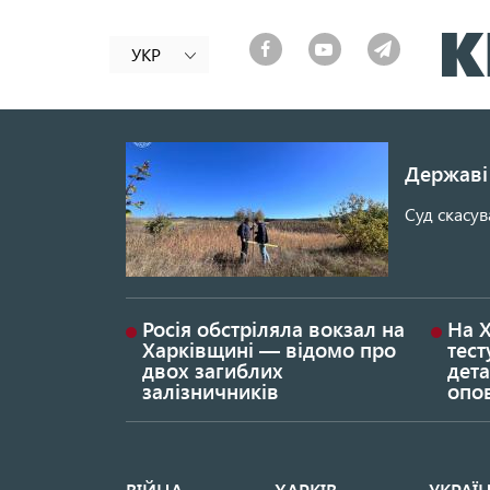
УКР
Державі 
Суд скасув
Росія обстріляла вокзал на
На 
Харківщині — відомо про
тест
двох загиблих
дета
залізничників
опо