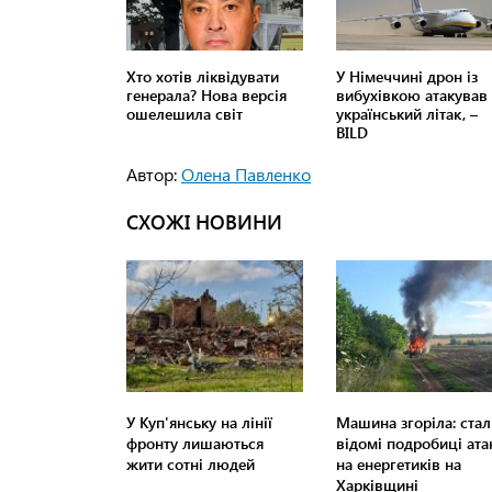
Автор:
Олена Павленко
СХОЖІ НОВИНИ
У Куп'янську на лінії
Машина згоріла: стал
фронту лишаються
відомі подробиці ата
жити сотні людей
на енергетиків на
Харківщині