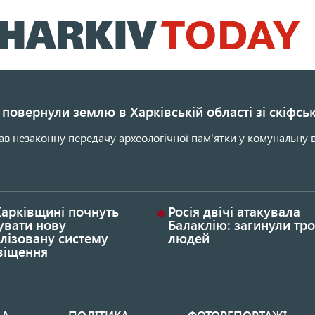
Перейти
до
основного
вмісту
повернули землю в Харківській області зі скіфс
ав незаконну передачу археологічної пам'ятки у комунальну в
Харківщині почнуть
Росія двічі атакувала
увати нову
Балаклію: загинули тро
лізовану систему
людей
віщення