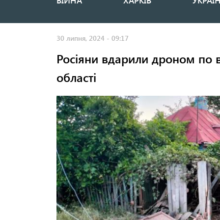
ВІЙНА
ХАРКІВ
УКРАЇ
Основная
навигация
30 липня, 2024 - 09:17
Росіяни вдарили дроном по в
області