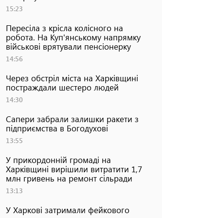
15:23
Пересіла з крісла колісного на
робота. На Куп'янському напрямку
військові врятували пенсіонерку
14:56
Через обстріл міста на Харківщині
постраждали шестеро людей
14:30
Сапери забрали залишки ракети з
підприємства в Богодухові
13:55
У прикордонній громаді на
Харківщині вирішили витратити 1,7
млн гривень на ремонт сільради
13:13
У Харкові затримали фейкового