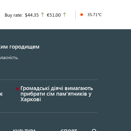
Buy rate:
$44.35
€51.00
35.71°C
up
up
ьким городищем
ласність.
Громадські діячі вимагають
є
прибрати сім пам'ятників у
Харкові