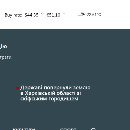
Buy rate:
$44.35
€51.10
22.61°C
up
up
цію
трати.
Державі повернули землю
в Харківській області зі
скіфським городищем