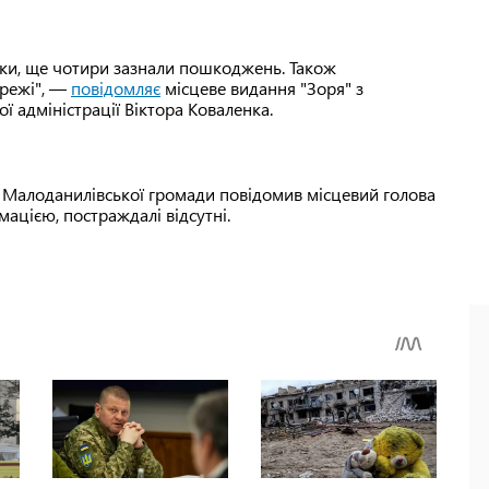
нки, ще чотири зазнали пошкоджень. Також
ережі", —
повідомляє
місцеве видання "Зоря" з
ї адміністрації Віктора Коваленка.
в Малоданилівської громади повідомив місцевий голова
ацією, постраждалі відсутні.