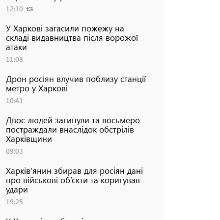
12:10
У Харкові загасили пожежу на
складі видавництва після ворожої
атаки
11:08
Дрон росіян влучив поблизу станції
метро у Харкові
10:41
Двоє людей загинули та восьмеро
постраждали внаслідок обстрілів
Харківщини
09:03
Харків’янин збирав для росіян дані
про військові об’єкти та коригував
удари
19:25