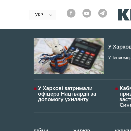
УКР
У Харков
У Тепломер
У Харкові затримали
Каб
офіцера Нацгвардії за
при
допомогу ухилянту
заст
Син