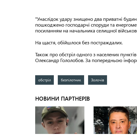
"Унаслідок удару знищено два приватні буди
пошкоджено господарчі споруди та енергом
посиланням на начальника селищної військово
На щастя, обійшлося без постраждалих.
Також про обстріл одного з населених пункті
Олександр Гололобов. За попередньою інформ
обстріл
безпілотник
Золочів