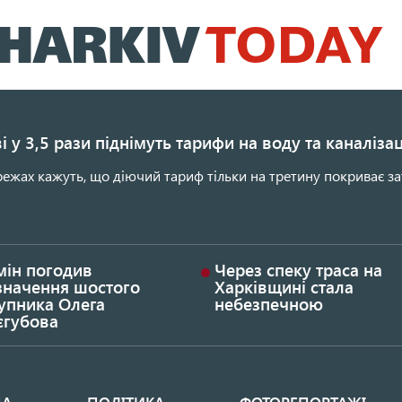
Перейти
до
основного
вмісту
і у 3,5 рази піднімуть тарифи на воду та каналіза
ежах кажуть, що діючий тариф тільки на третину покриває за
мін погодив
Через спеку траса на
значення шостого
Харківщині стала
упника Олега
небезпечною
єгубова