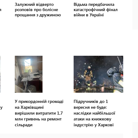
У прикордонній громаді
Підручників до 1
лу
на Харківщині
вересня не буде:
вирішили витратити 1,7
наслідки найбільшої
млн гривень на ремонт
атаки на книжкову
сільради
індустрію у Харкові