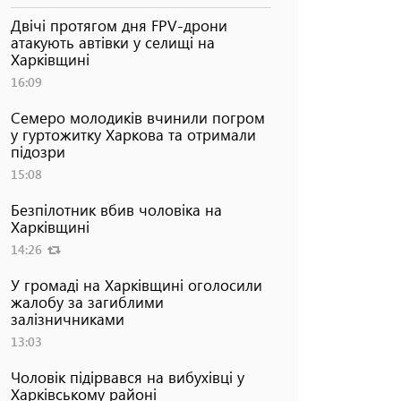
Двічі протягом дня FPV-дрони
атакують автівки у селищі на
Харківщині
16:09
Семеро молодиків вчинили погром
у гуртожитку Харкова та отримали
підозри
15:08
Безпілотник вбив чоловіка на
Харківщині
14:26
У громаді на Харківщині оголосили
жалобу за загиблими
залізничниками
13:03
Чоловік підірвався на вибухівці у
Харківському районі