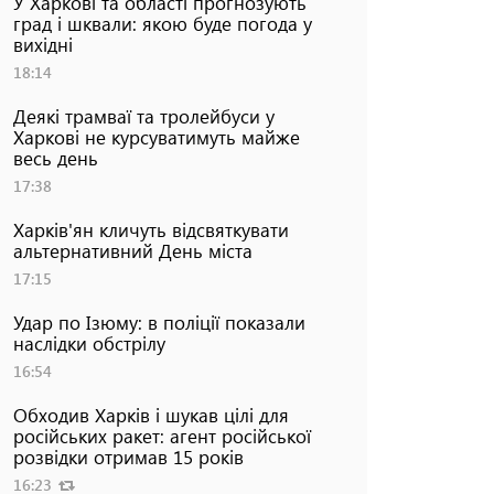
У Харкові та області прогнозують
град і шквали: якою буде погода у
вихідні
18:14
Деякі трамваї та тролейбуси у
Харкові не курсуватимуть майже
весь день
17:38
Харків'ян кличуть відсвяткувати
альтернативний День міста
17:15
Удар по Ізюму: в поліції показали
наслідки обстрілу
16:54
Обходив Харків і шукав цілі для
російських ракет: агент російської
розвідки отримав 15 років
16:23