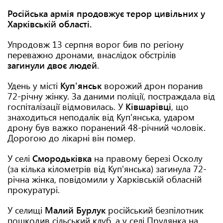
Російська армія продовжує терор цивільних у
Харківській області.
Упродовж 13 серпня ворог бив по регіону
переважно дронами, внаслідок обстрілів
загинули двоє людей
.
Удень у місті
Куп'янськ
ворожий дрон поранив
72-річну жінку. За даними поліції, постраждала від
госпіталізації відмовилась. У
Ківшарівці
, що
знаходиться неподалік від Куп'янська, ударом
дрону був важко поранений 48-річний чоловік.
Дорогою до лікарні він помер.
У селі
Смородьківка
на правому березі Осколу
(за кілька кілометрів від Куп'янська) загинула 72-
річна жінка, повідомили у Харківській обласній
прокуратурі.
У селищі
Малий Бурлук
російський безпілотник
пошкодив сільський клуб, а у селі Прудянка на