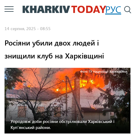
Перейти
РУС
П
до
основного
14 серпня, 2025 - 08:55
вмісту
Росіяни убили двох людей і
знищили клуб на Харківщині
Фото: ГУ Нацполіції Харківщини.
Упродовж доби росіяни обстрілювали Харківський і
Куп'янський райони.