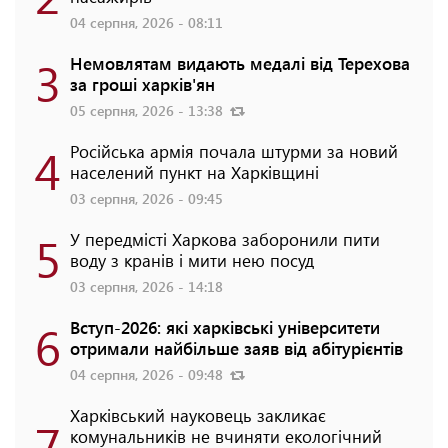
04 серпня, 2026 - 08:11
3
Немовлятам видають медалі від Терехова
за гроші харків'ян
05 серпня, 2026 - 13:38
4
Російська армія почала штурми за новий
населений пункт на Харківщині
03 серпня, 2026 - 09:45
5
У передмісті Харкова заборонили пити
воду з кранів і мити нею посуд
03 серпня, 2026 - 14:18
6
Вступ-2026: які харківські університети
отримали найбільше заяв від абітурієнтів
04 серпня, 2026 - 09:48
Харківський науковець закликає
7
комунальників не вчиняти екологічний