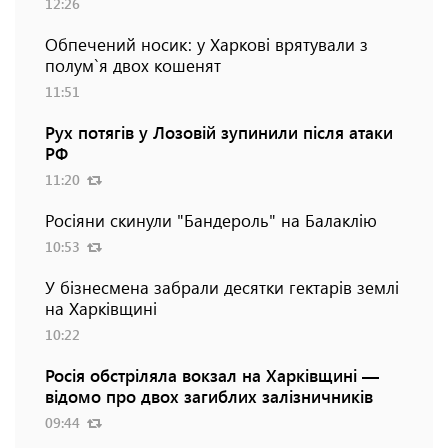
12:26
Обпечений носик: у Харкові врятували з
полум`я двох кошенят
11:51
Рух потягів у Лозовій зупинили після атаки
РФ
11:20
Росіяни скинули "Бандероль" на Балаклію
10:53
У бізнесмена забрали десятки гектарів землі
на Харківщині
10:22
Росія обстріляла вокзал на Харківщині —
відомо про двох загиблих залізничників
09:44