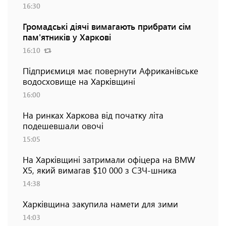
16:30
Громадські діячі вимагають прибрати сім
пам'ятників у Харкові
16:10
Підприємиця має повернути Африканівське
водосховище на Харківщині
16:00
На ринках Харкова від початку літа
подешевшали овочі
15:05
На Харківщині затримали офіцера на BMW
Х5, який вимагав $10 000 з СЗЧ-шника
14:38
Харківщина закупила намети для зими
14:03