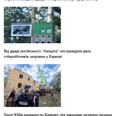
Від удару російського "Ланцета" постраждали двоє
співробітників заправки у Харкові
Уночі КАБи вдарили по Харкову, під завалами загинула людина