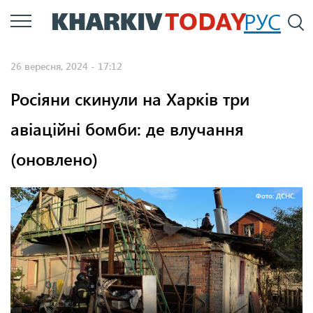
Перейти
РУС
П
до
основного
26 вересня, 2024 - 17:12
вмісту
Росіяни скинули на Харків три
авіаційні бомби: де влучання
(оновлено)
Фото: ДСНС.