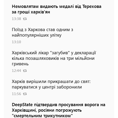
Немовлятам видають медалі від Терехова
за гроші харків'ян
13:38
Поїзд з Харкова став одним з
найпопулярніших улітку
13:10
Харківський лікар "загубив" у декларації
кілька позашляховиків на три мільйони
гривень
12:44
Харків вирішили прикрашати до свят:
паркуватися у центрі заборонили
11:56
DeepState підтвердив просування ворога на
Харківщині, росіяни погрожують
"смертельним трикутником"