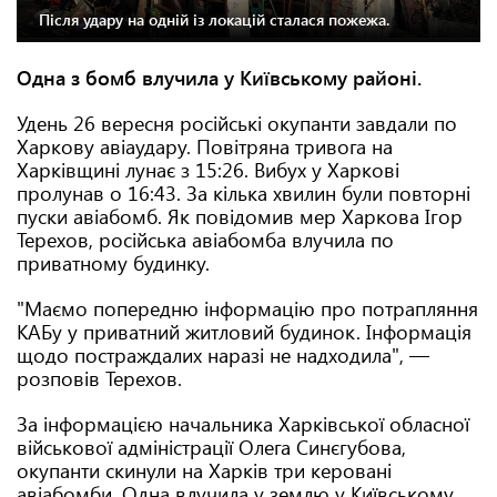
Після удару на одній із локацій сталася пожежа.
Одна з бомб влучила у Київському районі.
Удень 26 вересня російські окупанти завдали по
Харкову авіаудару. Повітряна тривога на
Харківщині лунає з 15:26. Вибух у Харкові
пролунав о 16:43. За кілька хвилин були повторні
пуски авіабомб. Як повідомив мер Харкова Ігор
Терехов, російська авіабомба влучила по
приватному будинку.
"Маємо попередню інформацію про потрапляння
КАБу у приватний житловий будинок. Інформація
щодо постраждалих наразі не надходила", —
розповів Терехов.
За інформацією начальника Харківської обласної
військової адміністрації Олега Синєгубова,
окупанти скинули на Харків три керовані
авіабомби. Одна влучила у землю у Київському