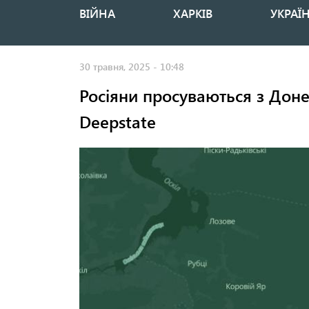
ВІЙНА
ХАРКІВ
УКРАЇ
Основная
навигация
30 травня, 2025 - 10:48
Росіяни просуваються з Доне
Deepstate