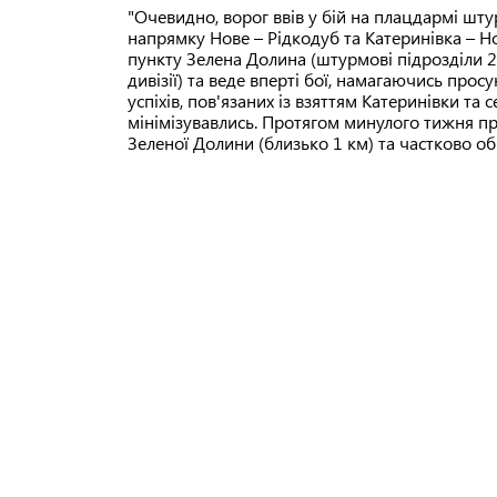
"Очевидно, ворог ввів у бій на плацдармі штур
напрямку Нове – Рідкодуб та Катеринівка – Но
пункту Зелена Долина (штурмові підрозділи 2
дивізії) та веде вперті бої, намагаючись просу
успіхів, пов'язаних із взяттям Катеринівки та
мінімізувавлись. Протягом минулого тижня п
Зеленої Долини (близько 1 км) та частково о