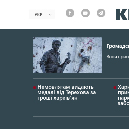
УКР
Громадсь
Вони присв
Немовлятам видають
Хар
медалі від Терехова за
прик
гроші харків'ян
парк
заб