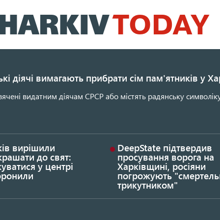
Перейти
до
основного
вмісту
кі діячі вимагають прибрати сім пам'ятників у Ха
ячені видатним діячам СРСР або містять радянську символіку
ків вирішили
DeepState підтвердив
рашати до свят:
просування ворога на
уватися у центрі
Харківщині, росіяни
оронили
погрожують "смертел
трикутником"