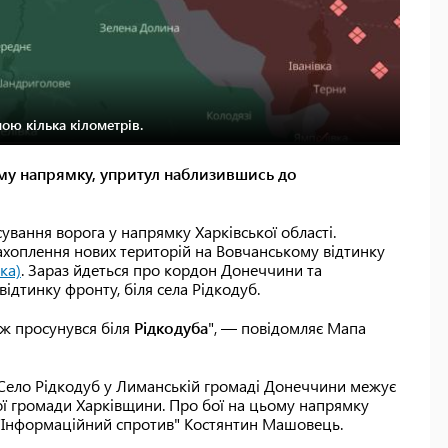
ою кілька кілометрів.
му напрямку, упритул наблизившись до
ування ворога у напрямку Харківської області.
ахоплення нових територій на Вовчанському відтинку
ка)
. Зараз йдеться про кордон Донеччини та
ідтинку фронту, біля села Рідкодуб.
ож просунувся біля
Рідкодуба
", — повідомляє Мапа
. Село Рідкодуб у Лиманській громаді Донеччини межує
ої громади Харківщини. Про бої на цьому напрямку
 "Інформаційний спротив" Костянтин Машовець.