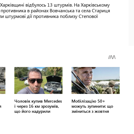
Харківщині відбулось 13 штурмів. На Харківському
 противника в районах Вовчанська та села Стариця
ли штурмові дії противника поблизу Степової