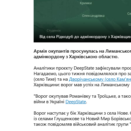
Від села Рідкодуб до адмінкордону з Харківщин
Армія окупантів просунулась на Лимансько
адмінкордону з Харківською областю.
Аналітики проєкту DeepState зафіксували прос
Нагадаємо, цього тижня повідомлялося про з
(село Тихе) та на
Дворічанському (село Кам'ян
Харківщини: ворог мав успіх на Лиманському в
"Ворог окупував Романівку та Троїцьке, а так
війни в Україні
DeepState
.
Ворог наступає у бік Харківщини з села Нове
із селами Глущенкове та Новий Мир Борівськ
також повідомляв військовий аналітик групи