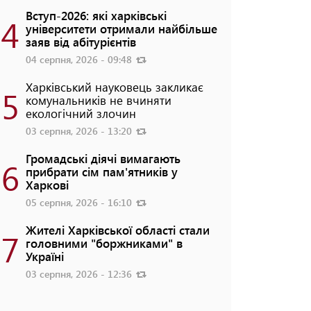
Вступ-2026: які харківські
4
університети отримали найбільше
заяв від абітурієнтів
04 серпня, 2026 - 09:48
Харківський науковець закликає
5
комунальників не вчиняти
екологічний злочин
03 серпня, 2026 - 13:20
Громадські діячі вимагають
6
прибрати сім пам'ятників у
Харкові
05 серпня, 2026 - 16:10
Жителі Харківської області стали
7
головними "боржниками" в
Україні
03 серпня, 2026 - 12:36