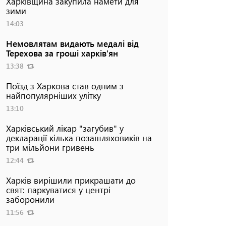
Харківщина закупила намети для
зими
14:03
Немовлятам видають медалі від
Терехова за гроші харків'ян
13:38
Поїзд з Харкова став одним з
найпопулярніших улітку
13:10
Харківський лікар "загубив" у
декларації кілька позашляховиків на
три мільйони гривень
12:44
Харків вирішили прикрашати до
свят: паркуватися у центрі
заборонили
11:56