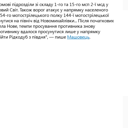
мові підрозділи зі складу 1-го та 15-го мсп 2-ї мсд у
вий Світ. Також ворог атакує у напрямку населеного
54-го мотострілецького полку 144-ї мотострілецької
нутися на північ від Новомихайлівки... Після початкових
 села Нове, темпи просування противника знову
ротивнику вдалося просунутися лише у напрямку
бійти Рідкодуб з півдня", — пише
Машовець
.