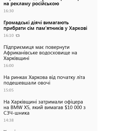
на рекламу російською
16:30
Громадські діячі вимагають
прибрати сім пам'ятників у Харкові
16:10
Підприємиця має повернути
Африканівське водосховище на
Харківщині
16:00
На ринках Харкова від початку літа
подешевшали овочі
15:05
На Харківщині затримали офіцера
на BMW Х5, який вимагав $10 000 з
СЗЧ-шника
14:38