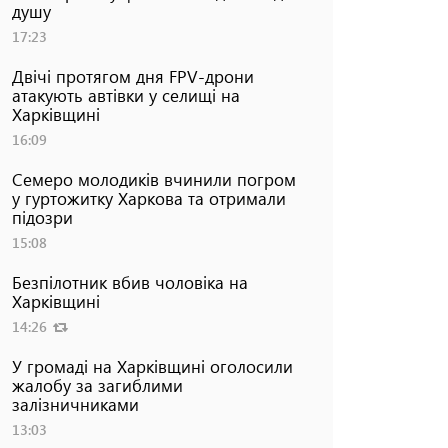
душу
17:23
Двічі протягом дня FPV-дрони
атакують автівки у селищі на
Харківщині
16:09
Семеро молодиків вчинили погром
у гуртожитку Харкова та отримали
підозри
15:08
Безпілотник вбив чоловіка на
Харківщині
14:26
У громаді на Харківщині оголосили
жалобу за загиблими
залізничниками
13:03