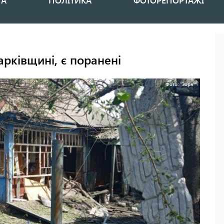
НА
ПОЛІТИКА
ФОТОРЕПОРТАЖІ
арківщині, є поранені
Фото: "Зоря"