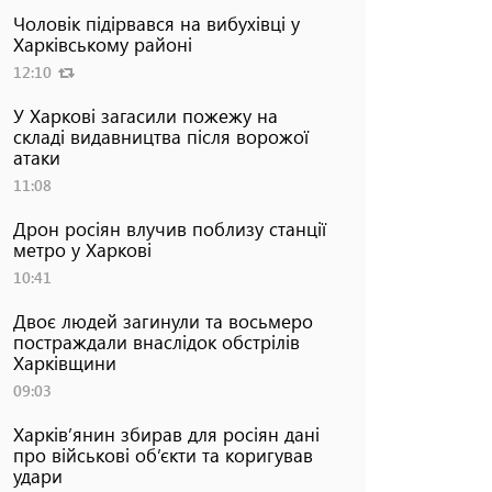
Чоловік підірвався на вибухівці у
Харківському районі
12:10
У Харкові загасили пожежу на
складі видавництва після ворожої
атаки
11:08
Дрон росіян влучив поблизу станції
метро у Харкові
10:41
Двоє людей загинули та восьмеро
постраждали внаслідок обстрілів
Харківщини
09:03
Харків’янин збирав для росіян дані
про військові об’єкти та коригував
удари