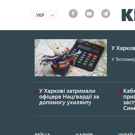
УКР
У Харков
У Тепломер
У Харкові затримали
Каб
офіцера Нацгвардії за
при
допомогу ухилянту
заст
Син