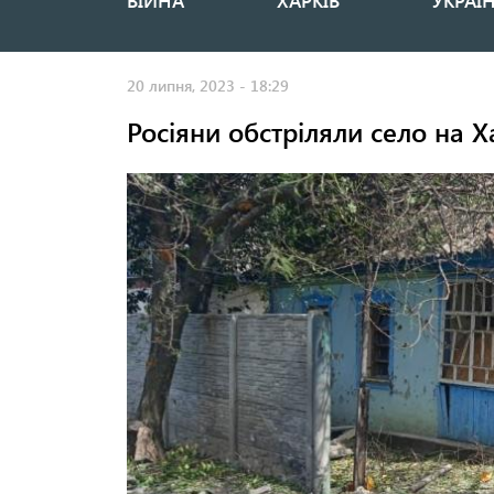
ВІЙНА
ХАРКІВ
УКРАЇ
Основная
навигация
20 липня, 2023 - 18:29
Росіяни обстріляли село на Х