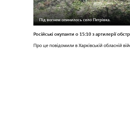
Під вогнем опинилось село Петрівка.
Російські окупанти о 15:10 з артилерії обс
Про це повідомили в Харківській обласній війс