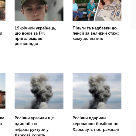
ка
Росіяни уразили ще
Росіяни вдарили
а
один об'єкт
керованою бомбою по
інфраструктури у
Харкову, є постраждалі
Харкові, горить