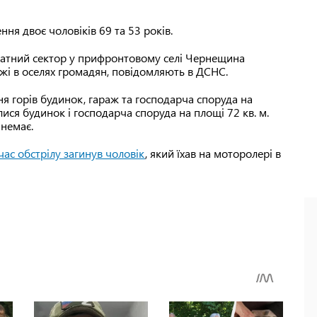
ня двоє чоловіків 69 та 53 років.
иватний сектор у прифронтовому селі Чернещина
ежі в оселях громадян, повідомляють в ДСНС.
я горів будинок, гараж та господарча споруда на
лися будинок і господарча споруда на площі 72 кв. м.
 немає.
час обстрілу загинув чоловік
, який їхав на моторолері в