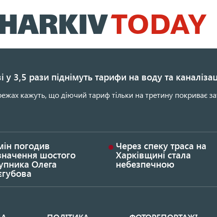
Перейти
до
основного
вмісту
і у 3,5 рази піднімуть тарифи на воду та каналіза
ежах кажуть, що діючий тариф тільки на третину покриває за
мін погодив
Через спеку траса на
значення шостого
Харківщині стала
упника Олега
небезпечною
єгубова