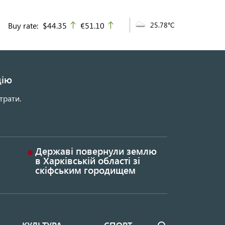
Buy rate:
$44.35
€51.10
25.78°C
up
up
цію
трати.
Державі повернули землю
в Харківській області зі
скіфським городищем