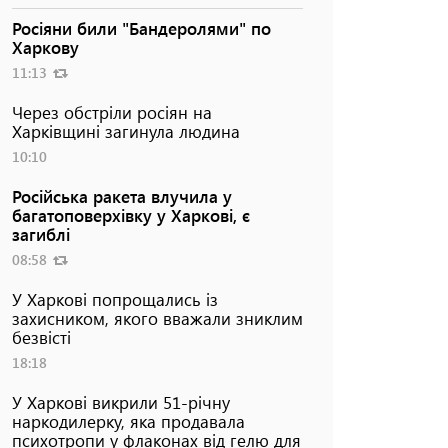
Росіяни били "Бандеролями" по
Харкову
11:13
Через обстріли росіян на
Харківщині загинула людина
10:10
Російська ракета влучила у
багатоповерхівку у Харкові, є
загиблі
08:58
У Харкові попрощались із
захисником, якого вважали зниклим
безвісті
18:18
У Харкові викрили 51-річну
наркодилерку, яка продавала
психотропи у флаконах від гелю для