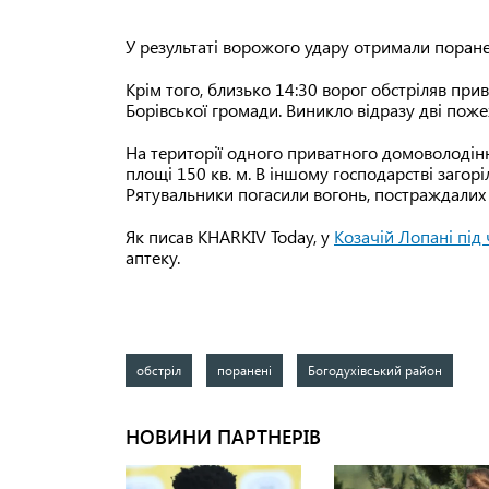
У результаті ворожого удару отримали поранен
Крім того, близько 14:30 ворог обстріляв пр
Борівської громади. Виникло відразу дві пож
На території одного приватного домоволодінн
площі 150 кв. м. В іншому господарстві загорі
Рятувальники погасили вогонь, постраждалих
Як писав KHARKIV Today, у
Козачій Лопані під 
аптеку.
обстріл
поранені
Богодухівський район