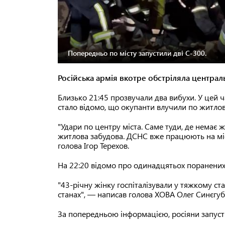
Попередньо по місту запустили дві С-300.
Російська армія вкотре обстріляла централ
Близько 21:45 прозвучали два вибухи. У цей ч
стало відомо, що окупанти влучили по житлов
"Удари по центру міста. Саме туди, де немає ж
житлова забудова. ДСНС вже працюють на місц
голова Ігор Терехов.
На 22:20 відомо про одинадцятьох поранених
"43-річну жінку госпіталізували у тяжкому с
станах", — написав голова ХОВА Олег Синєгуб
За попередньою інформацією, росіяни запусти