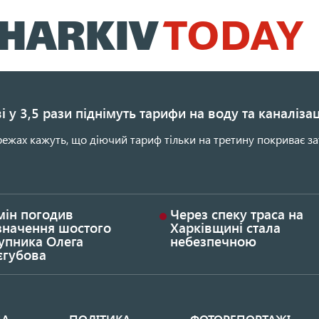
Перейти
до
основного
вмісту
і у 3,5 рази піднімуть тарифи на воду та каналіза
ежах кажуть, що діючий тариф тільки на третину покриває за
мін погодив
Через спеку траса на
значення шостого
Харківщині стала
упника Олега
небезпечною
єгубова