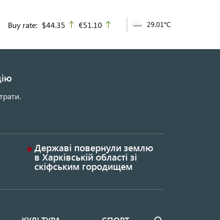
Buy rate:
$44.35
€51.10
29.01°C
up
up
цію
трати.
Державі повернули землю
в Харківській області зі
скіфським городищем