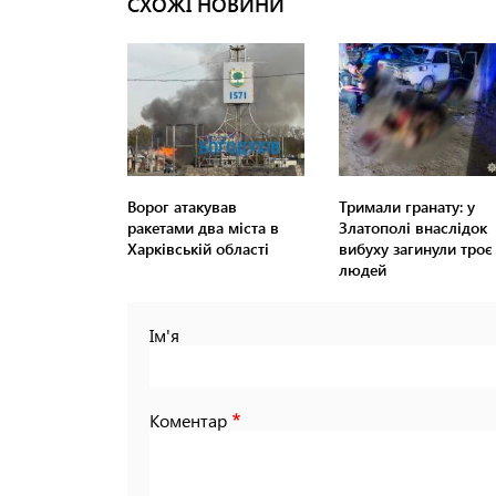
СХОЖІ НОВИНИ
Ворог атакував
Тримали гранату: у
ракетами два міста в
Златополі внаслідок
Харківській області
вибуху загинули троє
людей
Ім'я
Коментар