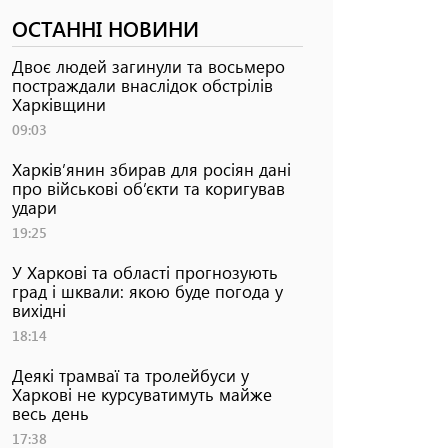
ОСТАННІ НОВИНИ
Двоє людей загинули та восьмеро
постраждали внаслідок обстрілів
Харківщини
09:03
Харків’янин збирав для росіян дані
про військові об’єкти та коригував
удари
19:25
У Харкові та області прогнозують
град і шквали: якою буде погода у
вихідні
18:14
Деякі трамваї та тролейбуси у
Харкові не курсуватимуть майже
весь день
17:38