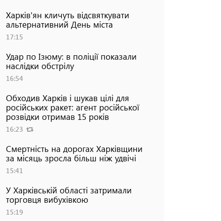
Харків'ян кличуть відсвяткувати
альтернативний День міста
17:15
Удар по Ізюму: в поліції показали
наслідки обстрілу
16:54
Обходив Харків і шукав цілі для
російських ракет: агент російської
розвідки отримав 15 років
16:23
Смертність на дорогах Харківщини
за місяць зросла більш ніж удвічі
15:41
У Харківській області затримали
торговця вибухівкою
15:19