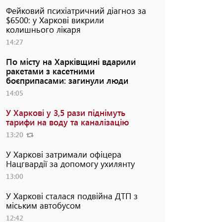
Фейковий психіатричний діагноз за
$6500: у Харкові викрили
колишнього лікаря
14:27
По місту на Харківщині вдарили
ракетами з касетними
боєприпасами: загинули люди
14:05
У Харкові у 3,5 рази піднімуть
тарифи на воду та каналізацію
13:20
У Харкові затримали офіцера
Нацгвардії за допомогу ухилянту
13:00
У Харкові сталася подвійна ДТП з
міським автобусом
12:42