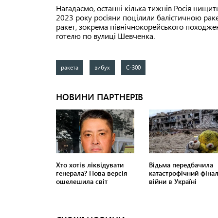
Нагадаємо, останні кілька тижнів Росія нищит
2023 року росіяни поцілили балістичною раке
ракет, зокрема північнокорейського походже
готелю по вулиці Шевченка.
ракета
вибух
С-300