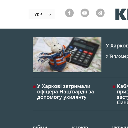
УКР
У Харков
У Тепломер
У Харкові затримали
Каб
офіцера Нацгвардії за
при
допомогу ухилянту
заст
Син