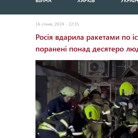
ВІЙНА
ХАРКІВ
УКРАЇ
Основная
навигация
16 січня, 2024 - 22:35
Росія вдарила ракетами по і
поранені понад десятеро лю